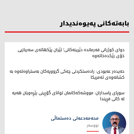
بابەتەکانی پەیوەندیدار
دوای کوژرانی فەرماندە دێرینەکانی؛ ئێران پێکهاتەی سەربازیی
خۆی رێکدەخاتەوە
حەیدەر عەبودی: رادەستکردنی چەکی گرووپەکان بەستراوەتەوە بە
کشانەوەی ئەمریکا
سوپای پاسداران: مووشەکەکانمان توانای گۆڕینی رێڕەویان هەیە
لە کاتی فڕیندا
محەمەدعەلی دەستماڵی
نووسەر