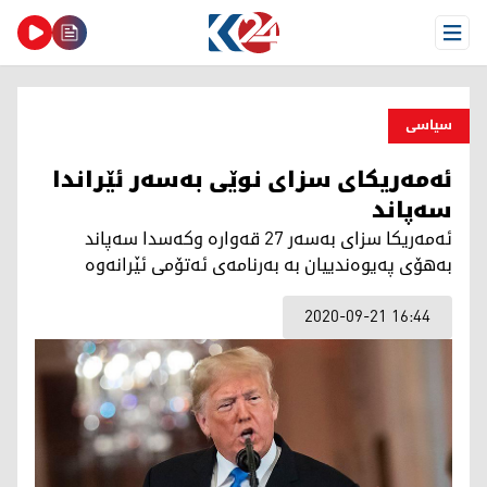
Open Menu
سیاسی
ئەمەریكای سزای نوێی بەسەر ئێراندا
سەپاند
ئەمەریكا سزای بەسەر 27 قەوارە وكەسدا سەپاند
بەھۆی پەیوەندییان بە بەرنامەی ئەتۆمی ئێرانەوە
2020-09-21 16:44