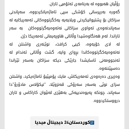
رۆڵیان ھەبووە لە بەرنامەی ئەتۆمیی تاران.
گەورە بەرپرسانی كۆشكی سپی ئاماژەیانكردووە، سەپاندنی
سزاكان بۆ پشتیوانیكردنی ویلایەیە یەكگرتووەكانی ئەمەریكایە لە
سەپاندنەوەی تەواوی سزاكانی نەتەوەیەگرتووەكان بە سەر
تاراندا. لەم ھەنگاوەشیدا وڵاتانی ھاوپەیمانی ئەمەریكا دژن.
لە لای خۆیەوە، كیبی كرافت، نوێنەری واشنتن لە
نەتەوەیەكگرتووەكاندا بڕوای وایە، گشت وڵاتانی ئەندام لە
ئەنجوومەنی ئاسایشدا جارێكی دیكە سزاكان بەسەر ئێراندا
دەسپێننەوە.
وەزیری دەرەوەی ئەمەریكاش، مایك پۆمپێیۆ ئاماژەیكرد، واشنتن
سزای نوێی بەسەر سەرۆكی ڤه‌نزوێلا، "نیكۆلاس مادۆرۆ"دا
سەپاند، چونكە پەیوەندییەكی بەھێزی لەنێوان كاراكاس و تاران
درووستكردووە.
کوردستان24 دیجیتاڵ میدیا