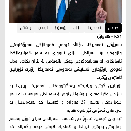
جیهان
ئەمەریكا
ئێران
پۆمپێیۆ
ترەمپ
واشنتن
K24 - ھەولێر:
سەرۆكی ئەمەریكا، دۆناڵد ترەمپ فەرمانێكی سەرۆكایەتیی
واژووكرد بۆ سەپاندنی سزای ئابووری بە سەر ھەرلایەنێكدا
ئاسانكاری لە هه‌نارده‌كردنی چەكی نائەتۆمی بۆ ئێران بكات، وەك
ئەوەی راوێژكاری ئاسایشی نەتەوەیی ئەمەریكا، رۆبرت ئۆبرایین
ئاماژەی پێكرد.
ئۆبرایین گوتی: ویلایەتە یەكگرتووەكانی ئەمەریكا بڕیاریدا بە
سزادان وگرتنەبەری ریوشوێنی نوێ بۆ سەپاندنی بەربەست لە سەر
ھەناردەكان بەسەر 27 قەوارە و كەسدا، كه‌ پەیوەندییان بە
بەرنامەی ئەتۆمی ئێرانەوە هه‌یه‌.
ئیدارەی ترەمپ، ئەمڕۆ دووشەممە، سەپاندنی سزای نوێی بەسەر
وەزارەتی بەرگری ئێراندا و ھەندێك لایەنی دیكە راگەیاند، كە