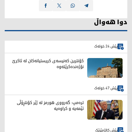
دوا هەواڵ
پێش 24 خولەک
کۆنترین کەنیسەی کریستیانەکان لە ئاکرێ
نۆژەندەکرێتەوە
پێش 47 خولەک
ترەمپ: گەرووی هورمز لە ژێر کۆنتڕۆڵی
ئێمەیە و کراوەیە
پێش کاتژمێرێک