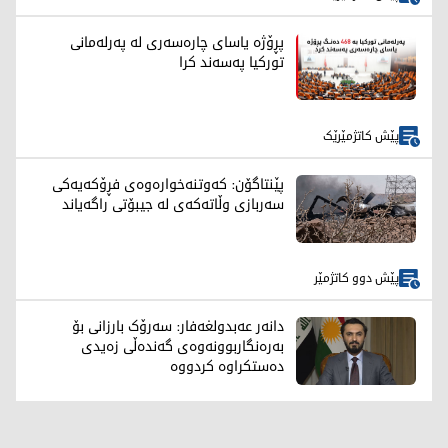
پڕۆژە یاسای چارەسەری لە پەرلەمانی
تورکیا پەسەند کرا
پێش کاتژمێرێک
پێنتاگۆن: کەوتنەخوارەوەی فڕۆکەیەکی
سەربازی وڵاتەکەی لە جیبۆتی راگەیاند
پێش دوو کاتژمێر
دانەر عەبدولغەفار: سەرۆک بارزانی بۆ
بەرەنگاربوونەوەی گەندەڵی زەیدی
دەستکراوە کردووە