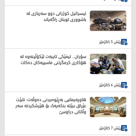
ئیسرائیل کوژرانی دوو سەربازی لە
باشووری لوبنان راگەیاند
پێش 5 کاتژمێر
سۆران.. تیمێکی تایبەت لێکۆڵینەوە لە
هۆکاری کرمگرتنی ماسییەکان دەکات
پێش 6 کاتژمێر
هاوپەیمانیی بەڕێوەبردنی دەوڵەت: نابێت
عێراق ببێتە بنکەیەک بۆ هێرشکردنە سەر
وڵاتانی دراوسێ
پێش 7 کاتژمێر