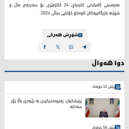
مەبەستی گەیاندنی کارەبای 24 کاتژمێری بۆ سەرجەم ماڵ و
شوێنە بازرگانییەکان تاوەکو کۆتایی ساڵی 2026.
شۆڕش هەرکی
دوا هەواڵ
پێش 32 خولەک
پزیشکیان: پەیوەندیکردن بە رێبەری باڵا زۆر
سەختە
پێش 58 خولەک