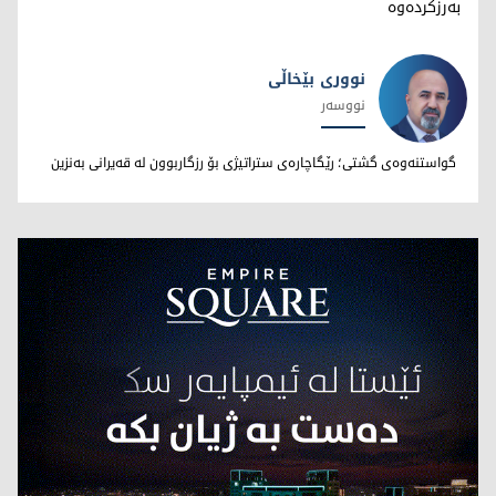
بەرزکردەوە
نووری بێخاڵی
نووسەر
نووری بێخاڵی
گواستنەوەی گشتی؛ رێگاچارەی ستراتیژی بۆ رزگاربوون لە قەیرانی بەنزین