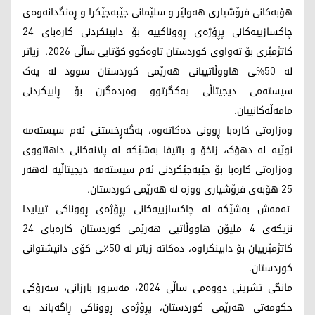
هۆبەکانی فرۆشیاری هەولێر و سلێمانی جێبەجێکرا و ڕەنگدانەوەی
چاکسازییەکانی پڕۆژەی ڕووناکییە بۆ دابینکردنی کارەبای 24
کاتژمێری بۆ تەواوی کوردستان تاوەکوو کۆتایی ساڵی 2026. زیاتر
لە 50%ـی هاووڵاتییانی هەرێمی کوردستان سوود لە یەک
سیستەمی دیجیتاڵی یەکگرتوو وەردەگرن بۆ ڕاییکردنی
مامەڵەکانییان.
وەزارەتی کارەبا ڕوونی دەکاتەوە، بەگەڕخستنی ئەم سیستەمە
نوێیە لە دهۆک، زاخۆ و باتیفا بەشێکە لە پلانەکانی داهاتووی
وەزارەتی کارەبا بۆ جێبەجێکردنی ئەم سیستەمە دیجیتاڵیە لەهەر
25 هۆبەی فرۆشیاری ووزە لە هەرێمی کوردستان.
ئەمەش بەشێکە لە چاکسازییەکانی پڕۆژەی ڕووناکی تییایدا
نزیکەی 4 ملیۆن هاووڵاتیی هەرێمی کوردستان کارەبای 24
کاتژمێرییان بۆ دابینکراوە، دەکاتە زیاتر لە 50٪ـی کۆی دانیشتوانی
کوردستان.
مانگی تشرینی دووەمی ساڵی 2024، مەسرور بارزانی، سەرۆکی
حکومەتی هەرێمی کوردستان، پڕۆژەی ڕووناکی ڕاگەیاند بە