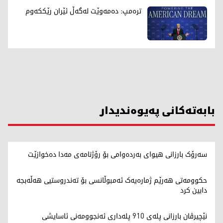
ترەمپ: دەمەوێت لەگەڵ ئێران رێککەوم
بابەتەکانی پەیوەندیدار
سەرۆک بارزانی هیوای بەردەوامی بۆ رۆژنامەی مەدا دەخوازێت
حکوومەتی هەرێم ژمارەیەک ئەمبوڵانسی بۆ تەندروستیی هەڵەبجە
دابین کرد
نێچیرڤان بارزانی پلەی 910 پلەداری ئەنجوومەنی ئاسایشی