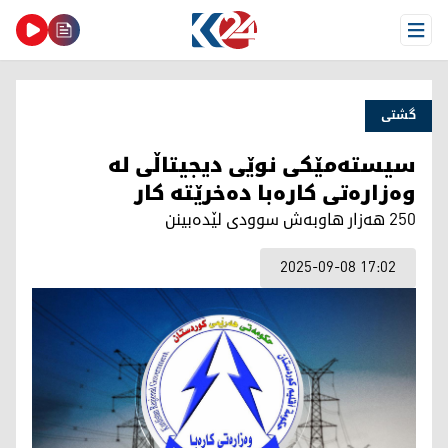
Open Menu
گشتی
سیستەمێکی نوێی دیجیتاڵی لە
وەزارەتی کارەبا دەخرێتە کار
250 هەزار هاوبەش سوودی لێدەبینن
2025-09-08 17:02