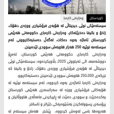
کوردستان
وەزارەتی کارەبا
سیستەمێکی نوێی دیجیتاڵی لە هۆبەی فرۆشیاری ووزەی دهۆک،
زاخۆ و باتیفا دەخرێتەکار، وەزارەتی کارەبای حکوومەتی هەرێمی
کوردستان ئاماژە بەوە دەکات، لەگەڵ دەستبەکاربوونی ئەم
سیستەمە نوێیە 250 هەزار هاوبەش سوودی لێدەبینن.
وەزارەتی کارەبای حکوومەتی هەرێمی کوردستان، ئەمڕۆ
دووشەممە، 8ـی ئەیلوولی 2025، بڵاویکردەوە، سیستەمێکی نوێی
دیجیتاڵی لە هۆبەی فرۆشیاری ووزەی دهۆک، زاخۆ و باتیفا کە
نزیکەی 250،000 هاوبەش سوودی لێدەبینن دەستبەکاربوو.
وەزارەتی کارەبا ئاماژەی بەوە کردووە، ئەم سیستەمە نوێیە لە
هۆبەکانی فرۆشیاری ووزە لە سەرانسەری هەرێمی کوردستان
یەکدەخرێت و سوودی دەبێت لە ڕاییکردنی مامەڵەی هاووڵاتیان و
پرۆسەی پسوولەکردن بەشێوەیەکی خێراتر و ئاسانتر.
هەروەها باسی لەوەش کردووە، پێشتر هەمان سیستەم لە