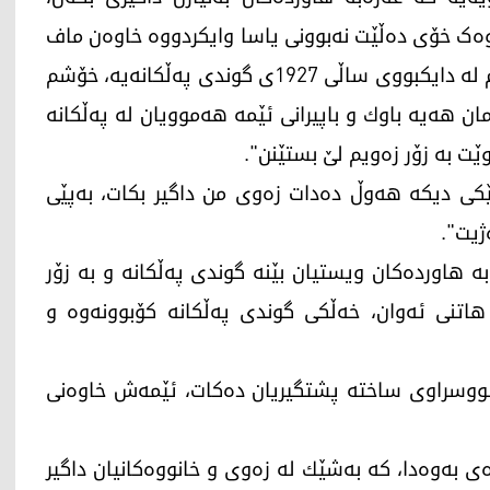
وەک خۆی دەڵێت نەبوونی یاسا وایکردووە خاوەن ماف
پشتگوێ بخرێت. ئەو بە كوردستان24ی گوت: "باوكم لە دایكبووی ساڵی 1927ی گوندی پەڵكانەیە، خۆشم
ان ھەیە باوك و باپیرانی ئێمە ھەموویان لە پەڵكانە
ێت بە زۆر زەویم لێ بستێنن".
ێكی دیكە ھەوڵ دەدات زەوی من داگیر بكات، بەپێی
1 جارێكی دیكە عەرەبە ھاوردەكان ویستیان بێنە گوندی پەڵكانە و بە زۆر
ھاتنی ئەوان، خەڵكی گوندی پەڵكانە كۆبوونەوە و
ە نووسراوی ساختە پشتگیریان دەكات، ئێمەش خاوەنی
ەی بەوەدا، كە بەشێك لە زەوی و خانووەكانیان داگیر