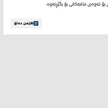
 بۆ ئەوەی مافەكانی بۆ بگێڕنەوە.
هێمن دەلۆ