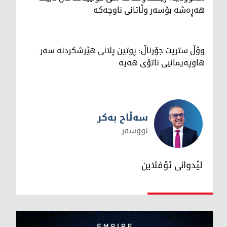
هەڕەشە بۆسەر وڵاتانی ناوچەکە
وۆڵ ستریت جۆرناڵ: پوتین پلانی هێرشکردنە سەر
هاوپەیمانیی ناتۆی هەیە
سەڵاح بەکر
نووسەر
سەڵاح بەکر
لێدوانی ئۆفلاین