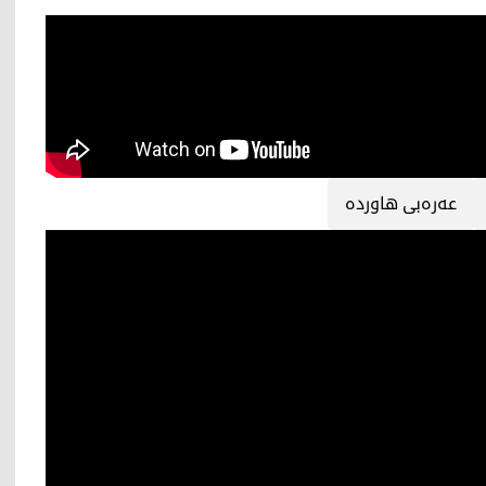
عەرەبی ھاوردە