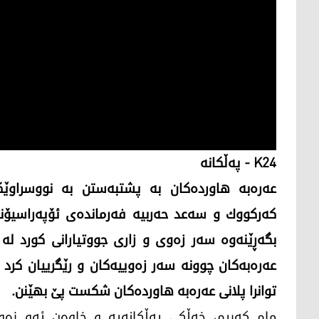
K24
- پەڵكانە
عەرەبە ھاوردەکان بە پشتبەستن بە نووسراوێک
كەركووك و سەعد حەربیە فەرماندەی ئۆپەراسیۆنە
بگەڕێنەوە سەر زەوی و زاری جووتیارانی کورد لە 
عەرەبەکان چوونە سەر زەوییەکان و رێگرییان کرد 
توانرا پلانی عەرەبە ھاوردەکان شکست پێ بھێنن.
مام کەریم، خەڵکی پەڵکانەیە و خاوەن ئەو زەوی