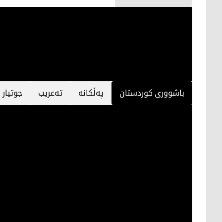
باشووری کوردستان
پەڵكانە
تەعریب
جوتیار