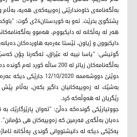
بەڵگەنامەی خاوەندارێتی زەوییەکەی ھەیە، بەڵام 
ھەر لە پەڵكانە لە دایكبووم، ھەموو بەڵگەنامەكانم
دایكبوون و ژیاون، ئێستا عەرەبە ھاوردەكان دەیانەو
گوتیشی: "یاسا نییە لە عێراق، ئەگەرنا چۆن كەس
بەڵگەنامەكان زیاتر لە 200 ساڵە كورد لەم گوندە دەژیت".
دوێنێ دووشەممە 2/10/2020
بەشێك لە زەوییەكانیان داگیر بكەن، بەڵام پێش 
رێگریان لە ھەوڵەكە كرد.
جووتیارێكی گوندەكە دەڵێ: "ئەوان پارێزگارێك ب
دەیان بەڵگەی فەرمین كە زەوییەكان ھی خۆمانن".
یەكێكی دیكە لە دانیشتووانی گوندی پەڵكانە ئاماژ