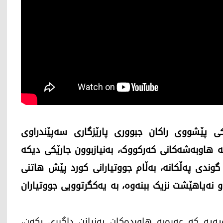
ی پێشووی راکان جبووری پارێزگاری سەپێندراوی
 ھاوبەشەکانی کەرکووک، بەنیازبوون جارێکی دیکە
گوندی پەڵکانە، بەڵام جووتیارانی کورد پێش ھاتنی
و نەیاھێشت نزیک ببنەوە، بە یەكگرتوویی جووتیاران
ەیە کە عەرەبە ھاوردەکان بەنیازن داگیری بکەن،