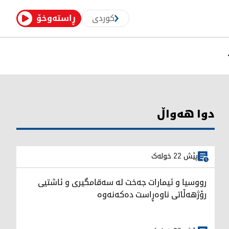
کوردی
ڕاستەوخۆ
دوا هەواڵ
پێش 22 خولەک
رووسیا و ئیمارات جەخت لە سەقامگیری و ئاشتیی
رۆژهەڵاتی ناوەڕاست دەکەنەوە