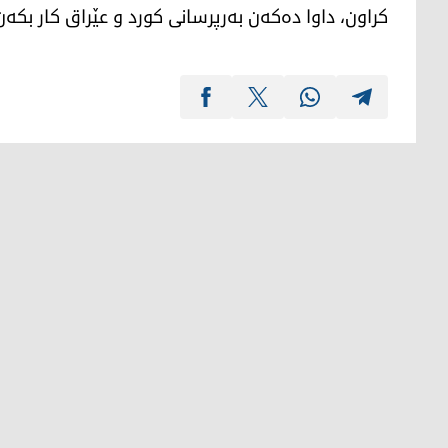
كراون، داوا دەكەن بەرپرسانی كورد و عێراق كار بكەن