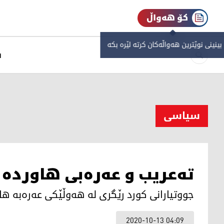
کۆ هەواڵ
 بینینی نوێترین هەواڵەکان کرتە لێرە بکە
س
سیاسی
ته‌عریب و عه‌ره‌بی هاورده‌ ل
جووتیارانی كورد رێگری له‌ هه‌وڵێكی عه‌ره‌به‌ ها
2020-10-13 04:09