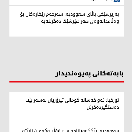
بەرپرسێکی باڵای سعوودیە: سەرجەم رێکارەکان بۆ
وەڵامدانەوەی هەر هێرشێک دەگرینەبە
بابەتەکانی پەیوەندیدار
تورکیا: ئەو کەسانە گومانی تیرۆریان لەسەر بێت
دەستگیردەکرێن
سعوودیە: رێککەوتننامە سێ قۆڵییەکەمان نابێتە