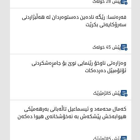
پێش 28 خولەک
فەرەنسا: رێگە نادەین دەستوەردان لە هەڵبژاردنی
سەرۆکایەتی بکرێت
پێش 45 خولەک
وەزارەتی ناوخۆ رێنمایی نوێ بۆ جامڕەشکردنی
ئۆتۆمبێل دەردەکات
پێش کاتژمێرێک
کەمال محەمەد و ئیسماعیل تاڵەبانی بەرهەمێکی
هیوابەخش پێشکەش بە نەخۆشخانەی هیوا دەکەن
پێش کاتژمێرێک