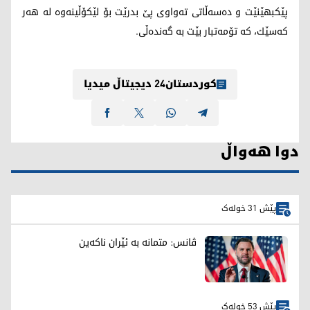
پێكبهێنێت و ده‌سه‌ڵاتی ته‌واوی پێ بدرێت بۆ لێكۆڵینه‌وه‌ له‌ هه‌ر
كه‌سێك، كه‌ تۆمه‌تبار بێت به‌ گه‌نده‌ڵی.
کوردستان24 دیجیتاڵ میدیا
دوا هەواڵ
پێش 31 خولەک
ڤانس: متمانە بە ئێران ناکەین
پێش 53 خولەک