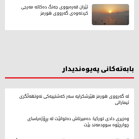
ئێران قەرەبووی جەنگ دەکاتە مەرجی
کردنەوەی گەرووی هورمز
بابەتەکانی پەیوەندیدار
لە گەرووی هورمز هێرشکرایە سەر کەشتییەکی نەوتهەڵگری
ئیماراتی
وەزیری دادی تورکیا: دەمیرتاش دەتوانێت لە پڕۆژەیاسای
چوارچێوە سوودمەند بێت