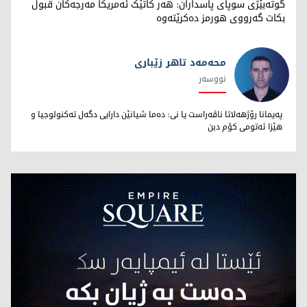
گوتەبێژی سوپای پاسداران: هەر کاتێک ئەمریکا مەرجەکان قبوڵ
بکات گەرووی هورمز دەکرێتەوە
محەمەد تاهر زێبارى
نووسەر
محەمەد تاهر زێبارى
پەیمانا رۆژهەلاتا ناڤەراست یا نى: دەما شیانێن دارایى دگەل تەکنولوجیا و
هێزا ئەتومى کۆم دبن