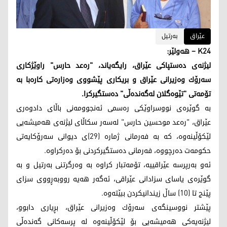
عێراق
به‌رتیل
K24 – هه‌ولێر:
لیژنه‌ی ده‌ستپاكی عێراق، رایگه‌یاند، "ره‌عد حارس" راوێژكاری
سه‌رۆك وه‌زیرانی عێراق و بریكاری پێشووی وه‌زاره‌تی كاره‌با به‌
تۆمه‌تی "تێوه‌گلان له‌گه‌نده‌ڵی" ده‌ستگیركرا.
به‌ گوێره‌ی نووسراوێكی ره‌سمی ئه‌نجوومه‌نی باڵای دادوه‌ری
عێراق، "ره‌عد موحسین حارس" له‌سه‌ر سكاڵای لیژنه‌ی هه‌میشه‌یی
لێكۆڵینه‌وه‌، كه‌ به‌ فه‌رمانی ژماره‌ (29)ی دیوانی سه‌رۆكایه‌تی
حكومه‌ت ده‌رچووه‌، فه‌رمانی ده‌ستگیركردنی بۆ ده‌ركراوه‌.
ئه‌و به‌رپرسه‌ عێراقییه‌، تۆمه‌تبار كراوه‌ به‌ وه‌رگرتنی به‌رتیل و به‌
گوێره‌ی یاسای سزادانی عێراقی، ئه‌گه‌ر هه‌یه‌ رووبه‌ڕووی سزای
پێنج تا (10) ساڵ زیندانیكردن ببێته‌وه‌.
پێشتر نووسینگه‌ی سه‌رۆك وه‌زیرانی عێراق، بڕیاری دابوو،
لیژنه‌یه‌كی هه‌میشه‌یی بۆ لێكۆڵینه‌وه‌ له‌ پرسه‌كانی گه‌نده‌ڵی