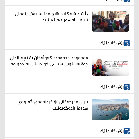
دڵشاد شەهاب: هیچ مەترسییەکی ئەمنی
تایبەت لەسەر هەرێم نییە
پێش کاتژمێرێک
مەحموود محەمەد: هەوڵەکان بۆ تێپەڕاندنی
چەقبەستویی سیاسی کوردستان بەردەوامە
پێش کاتژمێرێک
ئێران مەرجەکانی بۆ کردنەوەی گەرووی
هورمز رادەگەیەنێت
پێش کاتژمێرێک