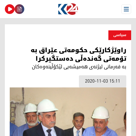
Open Menu
سیاسی
راوێژكارێكی حكومه‌تی عێراق به‌
تۆمه‌تی گه‌نده‌ڵی ده‌ستگیركرا
به‌ فه‌رمانی لیژنه‌ی هه‌میشه‌یی لێكۆڵینه‌وه‌كان
2020-11-03 15:11