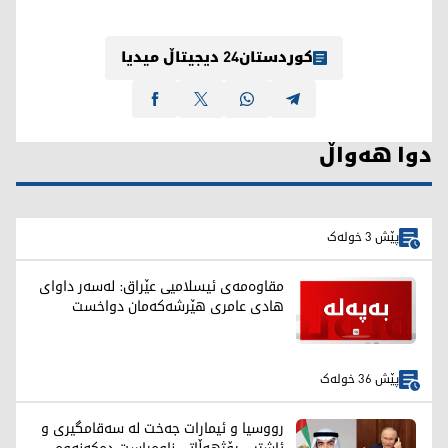
کوردستان24 دیجیتاڵ میدیا
دوا هەواڵ
پێش 3 خولەک
مقاوەمەی ئیسلامیی عێراق: لەسەر داوای
هادی عامری هێرشەکەمان دواخست
پێش 36 خولەک
رووسیا و ئیمارات جەخت لە سەقامگیری و