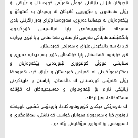
نێچیرڤان بارزانی پێزانینی قووڵی هەرێمی کوردستان و عێراقی بۆ
رۆڵی مەعنەوی و مێژوویيی ڤاتیکان لە برەودان بە گفتوگۆ و
پێکەوەژیان لە جیهاندا دەربڕی، هه‌روه‌ها وێڕای بەرز راگرتنی یادی
سەردانە مێژوویيیەکەی پاپا فرانسیسی کۆچکردوو،
بانگهێشتنامەیەکی فەرمیی ئاراستەی قەداسەتی پاپا لیۆی چواردە
کرد بۆ سەردانیکردنی عێراق و هەرێمی کوردستان.
لای خۆیەوە، قەداسەتی پاپا خۆشحاڵیی خۆی بەم دیدارە دەربڕی و
ستایشی قووڵی کولتووری لێبوردەیی، پێکەوەژیان و
یەکترقبووڵکردنى لە هەرێمی کوردستان و عێراق كرد، هه‌روه‌ها
رۆڵى هەرێمی کوردستانی لە داڵدەدان، پاراستن و دابینکردنی
ژیانێکی ئارام بۆ لێقەوماوان و مەسیحییەکان لە قۆناغە
سەختەکاندا، به‌رز نرخاند.
لە تەوەرێکی ديكه‌ی کۆبوونەوەکەدا، بارودۆخی گشتیی ناوچەکە
تاوتوێ کرا و هه‌ردوولا هیوایان خواست کە ئاشتی، سەقامگیری و
ئاسوودەیی بۆ تەواوی مرۆڤایەتی بێتە دی.