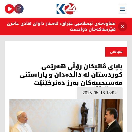
Open Menu
مقاوەمەی ئیسلامیی عێراق: لەسەر داوای هادی عامری
هێرشەکەمان دواخست
سیاسی
پاپای ڤاتیکان رۆڵى هەرێمی
کوردستان لە داڵدەدان و پاراستنی
مەسیحییەکان به‌رز دەنرخێنێت
2026-05-18 13:02