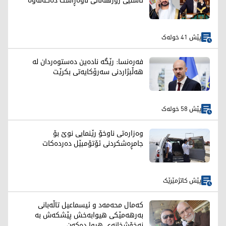
ئاشتیی رۆژهەڵاتی ناوەڕاست دەکەنەوە
پێش 41 خولەک
فەرەنسا: رێگە نادەین دەستوەردان لە
هەڵبژاردنی سەرۆکایەتی بکرێت
پێش 58 خولەک
وەزارەتی ناوخۆ رێنمایی نوێ بۆ
جامڕەشکردنی ئۆتۆمبێل دەردەکات
پێش کاتژمێرێک
کەمال محەمەد و ئیسماعیل تاڵەبانی
بەرهەمێکی هیوابەخش پێشکەش بە
نەخۆشخانەی هیوا دەکەن