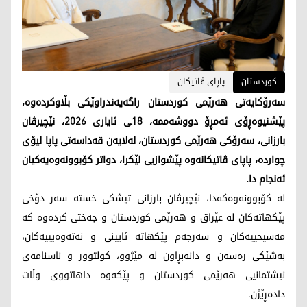
کوردستان
پاپای ڤاتیکان
سەرۆکایەتی هەرێمی کوردستان راگەیەندراوێکی بڵاوکردەوە،
پێشنيوه‌ڕۆى ئەمڕۆ دووشەممە، 18ـی ئایاری 2026، نێچیرڤان
بارزانی، سەرۆکی هەرێمی کوردستان، لەلایەن قەداسەتی پاپا ليۆى
چوارده‌، پاپای ڤاتیکانەوە پێشوازیی لێکرا، دواتر کۆبوونەوەیەکیان
ئەنجام دا.
لە كۆبوونه‌وه‌كه‌دا، نێچیرڤان بارزانی تیشکی خستە سەر دۆخی
پێکهاتەکان له‌ عێراق و هه‌رێمى كوردستان و جەختی کردەوە کە
مەسیحییەکان و سەرجەم پێکهاتە ئایینی و نەتەوەیییەکان،
بەشێکی رەسەن و دانەبڕاون لە مێژوو، کولتوور و ناسنامەی
نيشتمانيى هەرێمی کوردستان و پێکەوە داهاتووی وڵات
دادەڕێژن.