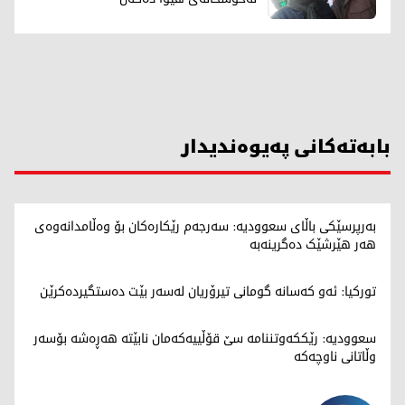
بابەتەکانی پەیوەندیدار
بەرپرسێکی باڵای سعوودیە: سەرجەم رێکارەکان بۆ وەڵامدانەوەی
هەر هێرشێک دەگرینەبە
تورکیا: ئەو کەسانە گومانی تیرۆریان لەسەر بێت دەستگیردەکرێن
سعوودیە: رێککەوتننامە سێ قۆڵییەکەمان نابێتە هەڕەشە بۆسەر
وڵاتانی ناوچەکە