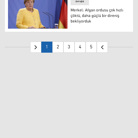
avrupa
Merkel: Afgan ordusu çok hızlı
çöktü, daha güçlü bir direniş
bekliyorduk
Angela Merkel
1
2
3
4
5