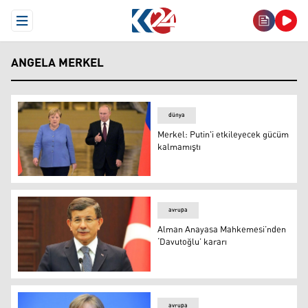
Open Menu
ANGELA MERKEL
dünya
Merkel: Putin'i etkileyecek gücüm
kalmamıştı
Foto: Arşiv
avrupa
Alman Anayasa Mahkemesi’nden
‘Davutoğlu’ kararı
Alman Anayasa Mahkemesi’nden ‘Davutoğlu’ kararı
avrupa