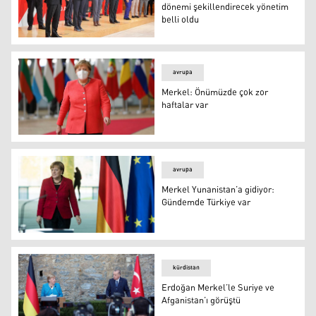
dönemi şekillendirecek yönetim
belli oldu
Almanya’da Merkel’den sonraki dönemi şekillendirecek y
avrupa
Merkel: Önümüzde çok zor
haftalar var
Merkel: Önümüzde çok zor haftalar var
avrupa
Merkel Yunanistan’a gidiyor:
Gündemde Türkiye var
Merkel Yunanistan’a gidiyor: Gündemde Türkiye var
kürdistan
Erdoğan Merkel’le Suriye ve
Afganistan’ı görüştü