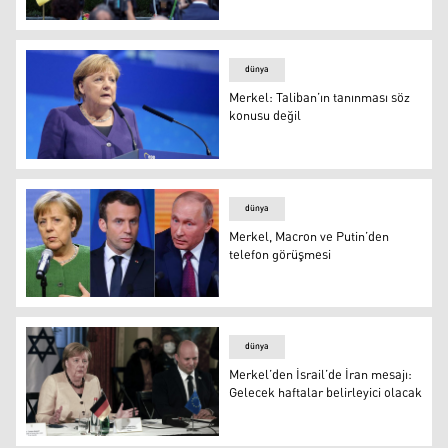
Erdoğan Merkel’le Suriye ve Afganistan’ı görüştü
dünya
Merkel: Taliban’ın tanınması söz
konusu değil
Merkel: Taliban’ın tanınması söz konusu değil
dünya
Merkel, Macron ve Putin’den
telefon görüşmesi
Merkel, Macron ve Putin’den telefon görüşmesi
dünya
Merkel’den İsrail’de İran mesajı:
Gelecek haftalar belirleyici olacak
Merkel - Bennet