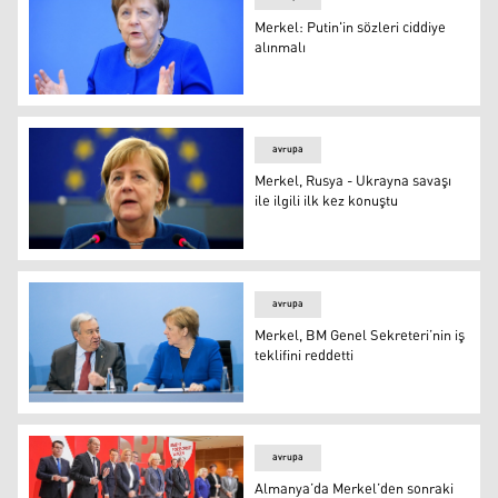
Merkel: Putin'in sözleri ciddiye
alınmalı
Merkel: Putin'in sözleri ciddiye alınmalı
avrupa
Merkel, Rusya - Ukrayna savaşı
ile ilgili ilk kez konuştu
Merkel, Rusya - Ukrayna savaşı ile ilgili ilk kez konuştu
avrupa
Merkel, BM Genel Sekreteri’nin iş
teklifini reddetti
Merkel, BM Genel Sekreteri’nin iş teklifini reddetti
avrupa
Almanya’da Merkel’den sonraki