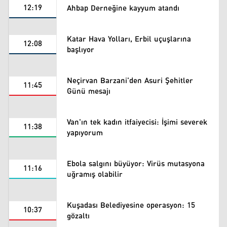
12:19
Ahbap Derneğine kayyum atandı
Katar Hava Yolları, Erbil uçuşlarına
12:08
başlıyor
Neçirvan Barzani'den Asuri Şehitler
11:45
Günü mesajı
Van'ın tek kadın itfaiyecisi: İşimi severek
11:38
yapıyorum
Ebola salgını büyüyor: Virüs mutasyona
11:16
uğramış olabilir
Kuşadası Belediyesine operasyon: 15
10:37
gözaltı