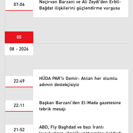
Neçirvan Barzani ve Ali Zeydi'den Erbil-
07:06
Bağdat ilişkilerini güçlendirme vurgusu
05
08 - 2026
HÜDA PAR'lı Demir: Atılan her olumlu
22:49
adımın destekçisiyiz
Başkan Barzani’den El-Mada gazetesine
22:11
tebrik mesajı
ABD, Fly Baghdad ve bazı İranlı
21:52