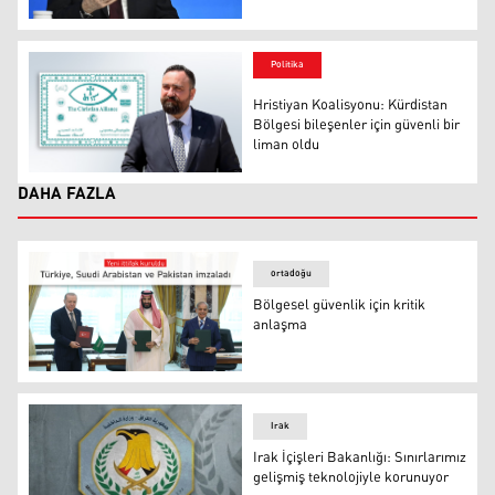
WSJ: Putin, NATO'yu hedef alan bir "test" planlıyor
Politika
Hristiyan Koalisyonu: Kürdistan
Bölgesi bileşenler için güvenli bir
liman oldu
Hristiyan Koalisyonu: Kürdistan Bölgesi bileşenler için g
DAHA FAZLA
ortadoğu
Bölgesel güvenlik için kritik
anlaşma
Recep Tayyip Erdoğan ile Muhammed bin Selman
Irak
Irak İçişleri Bakanlığı: Sınırlarımız
gelişmiş teknolojiyle korunuyor