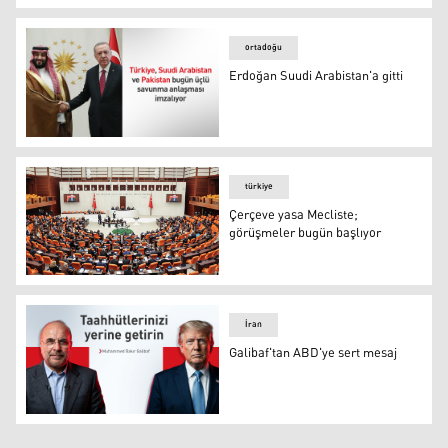
ortadoğu
Erdoğan Suudi Arabistan'a gitti
türkiye
Çerçeve yasa Mecliste;
görüşmeler bugün başlıyor
Türkiye Büyük Millet Meclisi
İran
Galibaf'tan ABD'ye sert mesaj
Muhammed Bakır Galibaf