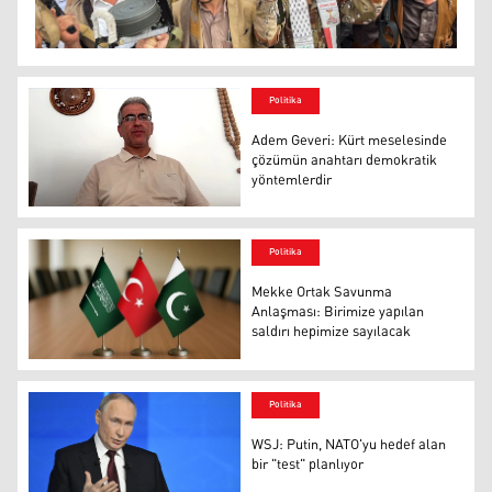
Politika
Adem Geveri: Kürt meselesinde
çözümün anahtarı demokratik
yöntemlerdir
Adem Geveri
Politika
Mekke Ortak Savunma
Anlaşması: Birimize yapılan
saldırı hepimize sayılacak
Suudi Arabistan, Türkiye ve Pakistan bayrakları
Politika
WSJ: Putin, NATO'yu hedef alan
bir "test" planlıyor