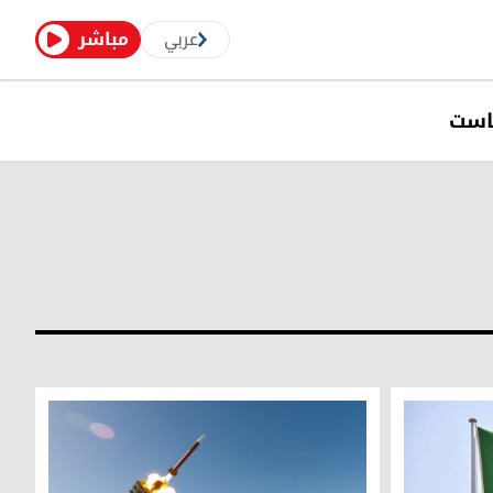
عربي
مباشر
است