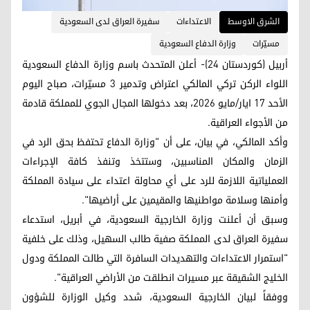
الشرق الاوسط
الاعتداءات
سفيرة العراق لدى السعودية
مسيّرات
وزارة الدفاع السعودية
أربيل (كوردستان 24)- أعلن المتحدث باسم وزارة الدفاع السعودية
اللواء الركن تركي المالكي اعتراض وتدمير 3 مسيّرات، صباح الیوم
الأحد 17 ایار/مایو 2026، بعد دخولها المجال الجوي للمملكة قادمة
من الأجواء العراقية.
وأكد المالكي، في بيان، على أن "وزارة الدفاع تحتفظ بحق الرد في
الزمان والمكان المناسبين، وستتخذ وتنفذ كافة الإجراءات
العملياتية اللازمة للرد على أي محاولة اعتداء على سيادة المملكة
وأمنها وسلامة مواطنيها والمقيمين على أراضيها".
وسبق أن أعلنت وزارة الخارجية السعودية، في أبريل، استدعاء
سفيرة العراق لدى المملكة صفية طالب السهيل، وذلك على خلفية
"استمرار الاعتداءات والتهديدات السافرة التي طالت المملكة ودول
الخليج الشقيقة عبر مسيرات انطلقت من الأراضي العراقية".
ووفقاً لبيان الخارجية السعودية، شدد وكيل الوزارة للشؤون