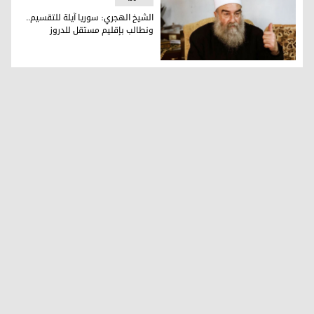
الشيخ الهجري: سوريا آيلة للتقسيم..
ونطالب بإقليم مستقل للدروز
الشيخ حكمت الهجري أحد أبرز الزعماء الروحيين الدروز في سوريا