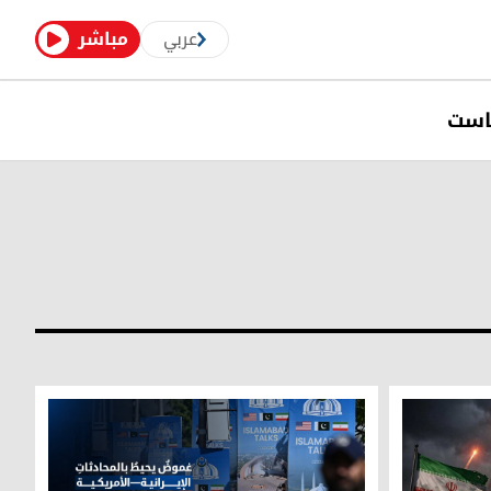
عربي
مباشر
است