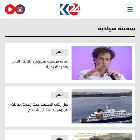
Open Menu
سفينة سياحية
العالم
إصابة فرنسية بفيروس "هانتا" النادر
بعد رحلة بحرية
الدكتور كزافييه ليسكور
العالم
نقل ركاب السفينة حيث رُصدت إصابات
بفيروس هانتا إلى بلادهم
سفينة الرحلات السياحية "إم في هونديوس"
العالم