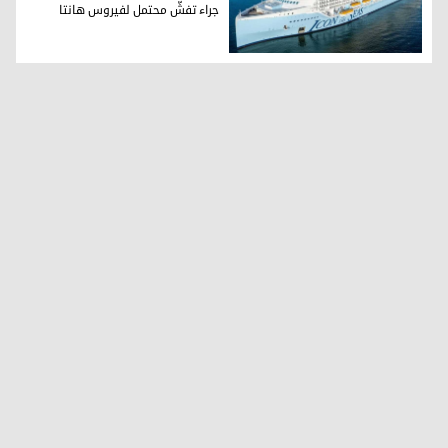
جراء تفشّ محتمل لفيروس هانتا
ثلاث وفيات على متن سفينة سياحية جراء تفشّ محتمل لفيروس ه