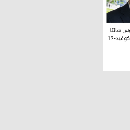
ن الإجلاء
يدروس أدهانوم غيبريسوس (فرانس برس)
وس هانتا
وفيد-19