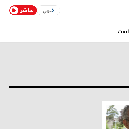
عربي
مباشر
است