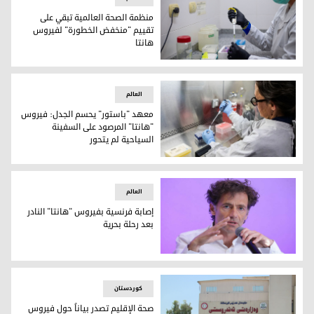
منظمة الصحة العالمية تبقي على
تقييم "منخفض الخطورة" لفيروس
هانتا
منظمة الصحة العالمية تبقي على تقييم "منخفض الخطورة" لفير
العالم
معهد "باستور" يحسم الجدل: فيروس
"هانتا" المرصود على السفينة
السياحية لم يتحور
معهد "باستور" يحسم الجدل: فيروس "هانتا" المرصود على السفي
العالم
إصابة فرنسية بفيروس "هانتا" النادر
بعد رحلة بحرية
الدكتور كزافييه ليسكور
کوردستان
صحة الإقليم تصدر بياناً حول فيروس