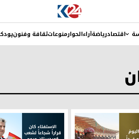
ة
اقتصاد
ریاضة
آراء
الحوار
منوعات
ثقافة وفنون
پودک
ن