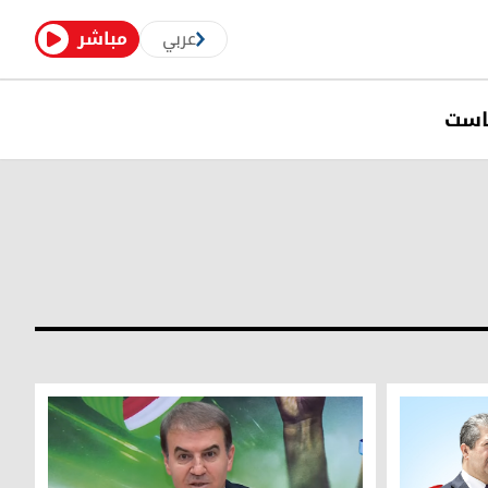
عربي
مباشر
است