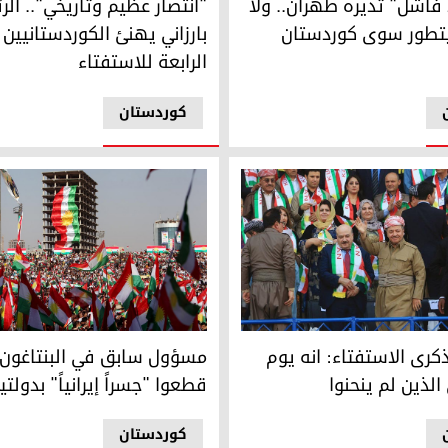
 فاشل" تديره طهران.. ولا
"انتصار عظيم وتاريخي".. ال
تطور سوى كوردستان
بارزاني يهنئ الكوردستانيين 
الرابعة للاستفتاء
کوردستان
رى الاستفتاء: انه يوم مميز واحيي الذين لم ينحنوا
مسؤول سابق في البنتاغون: الكور
ذكرى الاستفتاء: انه يوم
مسؤول سابق في البنتاغون: 
الذين لم ينحنوا
قطعوا "جسراً إيرانياً" بدولتي
کوردستان