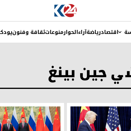
ة
اقتصاد
ریاضة
آراء
الحوار
منوعات
ثقافة وفنون
پودک
ي جين بينغ