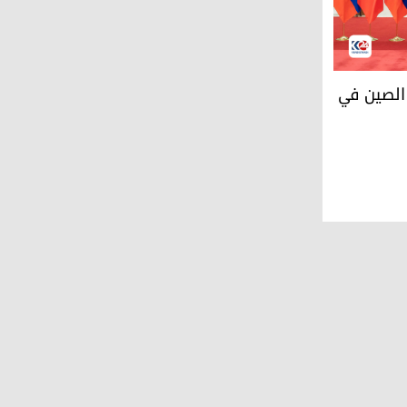
ونظيره الصيني شي جين بينغ / وكالات
 الصين في