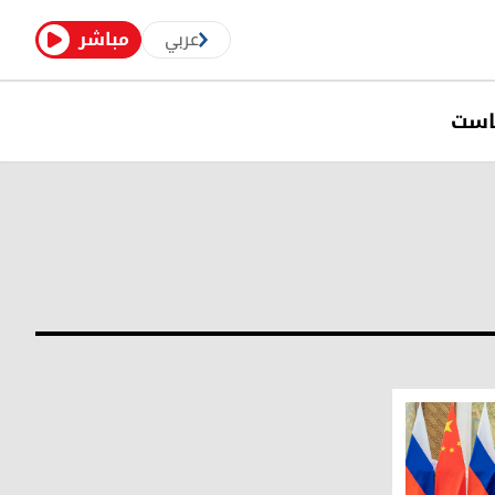
عربي
مباشر
است