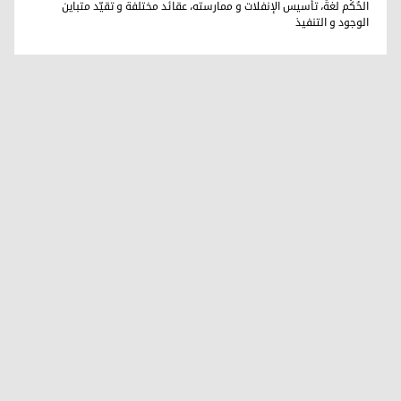
الحُكْم لغةٌ، تأسيس الإنفلات و ممارسته، عقائد مختلفة و تقيّد متباين
الوجود و التنفيذ