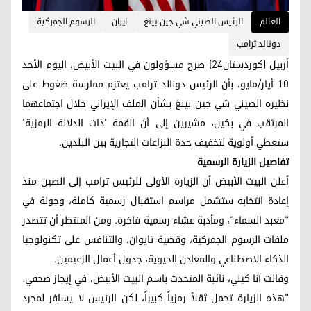
العالم
الرئيس الصيني شي جين بينغ
ايران
الرسوم الجمركية
دونالد ترامب
أربيل (كوردستان24)-صرح مسؤولون في البيت الأبيض، اليوم الأحد
10 أيار/مايو، بأن الرئيس دونالد ترامب يعتزم ممارسة ضغوط على
نظيره الصيني شي جين بينغ بشأن الملف الإيراني خلال اجتماعهما
المرتقب في بكين، مشيرين إلى أن القمة 'ذات الدلالة الرمزية'
ستعطي أولوية لتخفيف حدة النزاعات التجارية بين البلدين.
تفاصيل الزيارة الرسمية
أعلن البيت الأبيض أن الزيارة الأولى للرئيس ترامب إلى الصين منذ
إعادة انتخابه ستشمل مراسم استقبال رسمية كاملة، وجولة في
"معبد السماء"، ومأدبة عشاء رسمية فاخرة. ومن المنتظر أن تتصدر
ملفات الرسوم الجمركية، وقضية تايوان، والتنافس على تكنولوجيا
الذكاء الاصطناعي والمعادن الحيوية، جدول أعمال الزعيمين.
وقالت آنا كيلي، نائبة المتحدث باسم البيت الأبيض، في إيجاز صحفي:
"هذه الزيارة تحمل ثقلاً رمزياً كبيراً، لكن الرئيس لا يسافر لمجرد