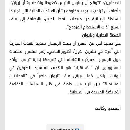
للصحفيين: "نتوقع أن يمارس الرئيس ضغوطاً واضحة بشأن إيران".
وأضاف أن ترامب سيجدد مخاوفه بشأن العائدات المالية التي تجنيها
السلطة الإيرانية من مبيعات النفط للصين، بالإضافة إلى ملف
السلع "ذات الاستخدام المزدوج".
الهدنة التجارية وتايوان
على صعيد آخر، من المقرر أن يبحث الزعيمان تمديد الهدنة التجارية
التي أُقرت في تشرین الاول/ أكتوبر الماضي، رغم استمرار الخلافات
حول الرسوم الجمركية الشاملة التي تفرضها إدارة ترامب. وأكد
المسؤولون أن "الاستقرار" هو الهدف المنشود للطرفين في
الوقت الراهن. كما سيبقى ملف تايوان حاضراً في "المحادثات
المستمرة" بين الرئيسين، خاصة في ظل السياسات الدفاعية
الأمريكية الجديدة في المنطقة.
المصدر: وکالات