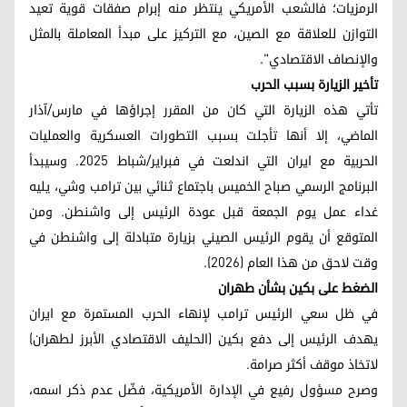
الرمزيات؛ فالشعب الأمريكي ينتظر منه إبرام صفقات قوية تعيد
التوازن للعلاقة مع الصين، مع التركيز على مبدأ المعاملة بالمثل
والإنصاف الاقتصادي".
تأخير الزيارة بسبب الحرب
تأتي هذه الزيارة التي كان من المقرر إجراؤها في مارس/آذار
الماضي، إلا أنها تأجلت بسبب التطورات العسكرية والعمليات
الحربية مع ایران التي اندلعت في فبراير/شباط 2025. وسيبدأ
البرنامج الرسمي صباح الخميس باجتماع ثنائي بين ترامب وشي، يليه
غداء عمل يوم الجمعة قبل عودة الرئيس إلى واشنطن. ومن
المتوقع أن يقوم الرئيس الصيني بزيارة متبادلة إلى واشنطن في
وقت لاحق من هذا العام (2026).
الضغط على بكين بشأن طهران
في ظل سعي الرئيس ترامب لإنهاء الحرب المستمرة مع ایران
يهدف الرئيس إلى دفع بكين (الحليف الاقتصادي الأبرز لطهران)
لاتخاذ موقف أكثر صرامة.
وصرح مسؤول رفيع في الإدارة الأمريكية، فضّل عدم ذكر اسمه،