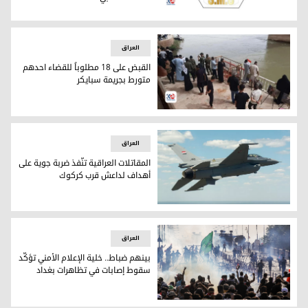
خلية الاعلام الامني تنفي وجود تعاون مع الجانب الامريكي في 
العراق
القبض على 18 مطلوباً للقضاء احدهم
متورط بجريمة سبايكر
مكان تنفيذ مجزرة سبايكر
العراق
المقاتلات العراقية تنّفذ ضربة جوية على
أهداف لداعش قرب كركوك
المقاتلات العراقية تنّفذ ضربة جوية على أهداف لداعش قرب كر
العراق
بينهم ضباط.. خلية الإعلام الأمني تؤكّد
سقوط إصابات في تظاهرات بغداد
بينهم ضباط.. خلية الإعلام الأمني تؤكّد سقوط إصابات في تظاهر