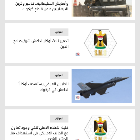
وأسايش السليمانية.. تدمير وكرين
للارهابيين ضمن قاطع كركوك
بالتنسيق بين الاستخبارات العسكرية وأسايش السليمانية.. تدمي
العراق
تدمير ثلاث أوكار لداعش شرق صلاح
الدين
تدمير ثلاث أوكار لداعش شرق صلاح الدين
العراق
الطيران العراقي يستهدف أوكاراً
لداعش في كركوك
الطيران العراقي يستهدف أوكاراً لداعش في كركوك
العراق
خلية الاعلام الامني تنفي وجود تعاون
مع الجانب الامريكي في استهداف مقر
للحشد الشعبي