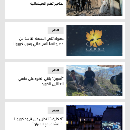
بكاميراتهم السينمائية
طلاب سينما يصوّرون فيلما قصيرا بين الأنقاض في مدينة الموصل العراقية معقل تنظيم الدو
العالم
دهوك تلغي النسخة الثامنة من
مهرجانها السينمائي بسبب كورونا
دهوك تلغي النسخة الثامنة من مهرجانها السينمائي بسبب كورون
العالم
"أسرين" يلقي الضوء على مآسي
العتالين الكورد
"أسرين" يلقي الضوء على مآسي العتالين الكورد
العالم
"لا كليف" تتحايل على قيود كورونا
بـ"التشاور مع الجيران"