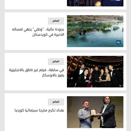
"لا كليف" تتحايل على قيود كورونا بـ"التشاور مع الجيران"
العالم
بجودة عالية.. "وطني" ينهي لمساته
الاخيرة في كوردستان
بجودة عالية.. "وطني" ينهي لمساته الاخيرة في كوردستان
العالم
في سابقة.. فيلم غير ناطق بالانجليزية
يفوز بالاوسكار
في سابقة.. فيلم غير ناطق بالانجليزية يفوز بالاوسكار
العالم
بغداد تكرم مخرجا سينمائيا كورديا