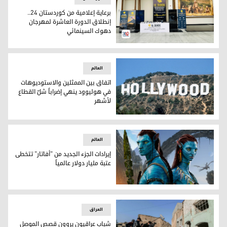
برعاية إعلامية من كوردستان 24..
إنطلاق الدورة العاشرة لمهرجان
دهوك السينمائي
مهرجان دهوك السينمائي
العالم
اتفاق بين الممثلين والاستوديوهات
في هوليوود ينهي إضراباً شلّ القطاع
لأشهر
هوليوود
العالم
إيرادات الجزء الجديد من "أفاتار" تتخطى
عتبة مليار دولار عالمياً
إيرادات الجزء الجديد من "أفاتار" تتخطى عتبة مليار دولار عالمياً
العراق
شباب عراقيون يروون قصص الموصل