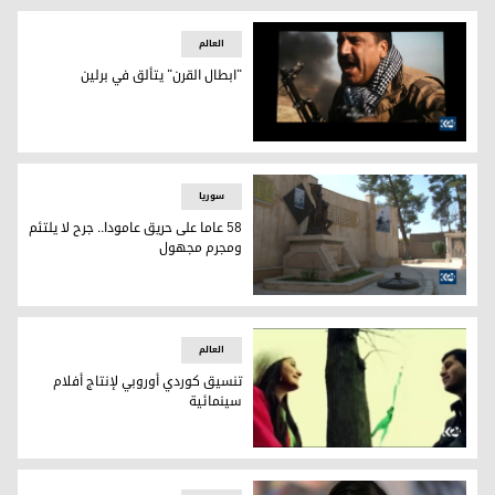
بغداد تكرم مخرجا سينمائيا كورديا
العالم
"ابطال القرن" يتألق في برلين
"ابطال القرن" يتألق في برلين
سوریا
58 عاما على حريق عامودا.. جرح لا يلتئم
ومجرم مجهول
58 عاما على حريق عامودا.. جرح لا يلتئم ومجرم مجهول
العالم
تنسيق كوردي أوروبي لإنتاج أفلام
سينمائية
تنسيق كوردي أوروبي لإنتاج أفلام سينمائية