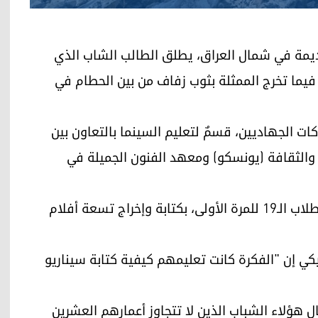
 الموصل القديمة في شمال العراق، يطلق الطالب الشاب الذي
يما تخرج الممثلة بثوب زفاف من بين الحطام في
كات الجهاديين، قسمٌ لتعليم السينما بالتعاون بين
 والثقافة (يونسكو) ومعهد الفنون الجميلة في
ومن خلال دراسة منهج يستغرق أربعة أشهر، قام الطلاب الـ19 للمرة الأولى، بكتابة وإخراج تسعة أفلام
كي إن "الفكرة كانت تعليمهم كيفية كتابة سيناريو
هؤلاء الشباب الذين لا تتجاوز أعمارهم العشرين