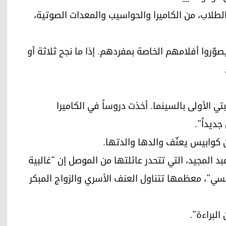
لطلاب، من الكاميرا والحواسيب والمعدات الصوتية،
روا أفلامهم الخاصة بمفردهم. إذا ما نجح ثلاثة أو
من العمر 19 عاماً "هذه تجربتي الأولى بالسينما. أخذت دروساً في الكاميرا
ديداً".
كوابيس يعنّف والدها والدتها.
بد المجيد، التي تتحدر عائلتها من الموصل إن "غالبية
يسي"، معظمها تتناول العنف الأسري والزواج المبكر
البراءة".