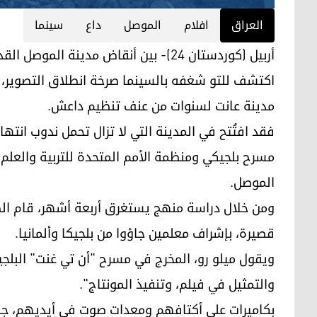
العراق
افلام
الموصل
داع
سينما
أربيل (كوردستان 24)- بين أنقاض مدينة
اكتشف للتو شغفه بالسينما صرخة انطلاق التصوير، ف
مدينة عانت لسنوات من عنف تنظيم داعش.
فقد افتُتح في المدينة التي لا تزال تحمل ندوب انتها
مسرح بلجيكي ومنظمة الأمم المتحدة للتربية والعلم
الموصل.
قصيرة، بإشراف معلمين جاؤوا من بلجيكا وألمانيا.
ويقول ميلو رو، المخرج في مسرح "أن تي غنت" البلجي
والتمثيل في فيلم، وتنفيذ المونتاج".
بكاميرات على أكتافهم ومعدات صوت في أيديهم، جال 