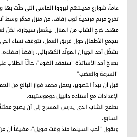
عاماً، شوارع مدينتهم ليرووا المآسي التي حلّت بها 
تخرج مريم مرتديةً ثوب زفاف، من منزل مدمّر وسط أنقا
مهند. خرج الشاب من المنزل ليشعل سيجارة، لكنّ لغم
يتجمع الأطفال حول فريق العمل، تتوقف نساء الحي 
يشغّل أحد الجيران المولّد الكهربائي، رافضاً إطفاءه.
يصرخ أحد الأساتذة "سنفقد الضوء"، حاثّاً الطلاب 
"السرعة والغضب"
الإعدادات مع أستاذه دانييل دوموستييه.
يطمح الشاب الذي يدرس المسرح إلى أن يصبح ممثلاً
السابع.
ويقول "أحب السينما منذ وقت طويل"، مضيفاً أن من 