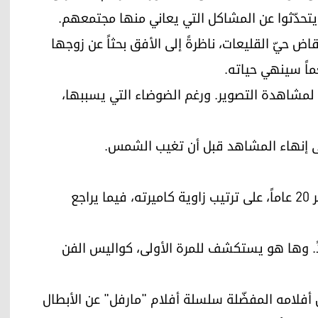
ويتحدّثوا عن المشاكل التي يعاني منها مجتمعهم.
ض حيّ القليعات، ناظرةً إلى الأفق بحثاً عن زوجها
اً سينهي حياته.
لمشاهدة التصوير. ورغم الضوضاء التي يسببها،
على إنهاء المشاهد قبل أن تغيب الشمس.
قبل أن يبدأ التصوير، يعمل محمد فواز البالغ من العمر 20 عاماً، على ترتيب زاوية كاميرته، فيما يراجع
. وها هو يستكشف للمرة الأولى، كواليس الفن
أفلامه المفضّلة سلسلة أفلام "مارفل" عن الأبطال