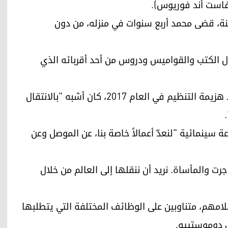
فاست أند فوريوس).
 داعش في العام 2014 على المدينة، قضى محمد أربع سنوات في منزله، من دون
ال الكتب والقواميس ودروس من أحد أقربائه الذي
يروي الشاب أن دخوله إلى معهد الفنون الجميلة بعد هزيمة التنظيم في العام 2017، كان أشبه "بالانتقال
نمائية "لنعدّ أعمالاً خاصة بنا، عن الموصل وعن
 والمأساة. نريد أن ننقلها إلى العالم من خلال
لامهم، متناوبين على الوظائف المختلفة التي يتطلبها
ل دوموستييه.