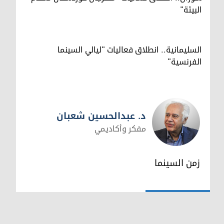
البيئة"
السليمانية.. انطلاق فعاليات "ليالي السينما
الفرنسية"
د. عبدالحسين شعبان
مفكر وأكاديمي
د. عبدالحسين شعبان
زمن السينما