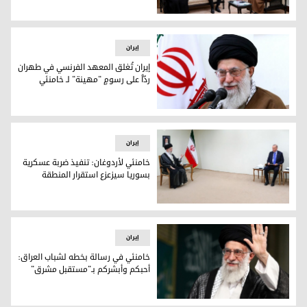
الرئيس العراقي يلتقي المرشد الأعلى الإيراني علي خامنئي
إيران
إيران تُغلق المعهد الفرنسي في طهران
ردّاً على رسومٍ "مهينة" لـ خامنئي
المرشد الأعلى الإيراني علي خامنئي
إيران
خامنئي لأردوغان: تنفيذ ضربة عسكرية
بسوريا سيزعزع استقرار المنطقة
خامنئي لأردوغان: تنفيذ ضربة عسكرية بسوريا سيزعزع استقرار ا
إيران
خامنئي في رسالة بخطه لشباب العراق:
أحبكم وأبشركم بـ"مستقبل مشرق"
المرشد الإيراني الأعلى علي خامنئي