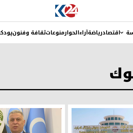
ة
اقتصاد
ریاضة
آراء
الحوار
منوعات
ثقافة وفنون
پودک
وك