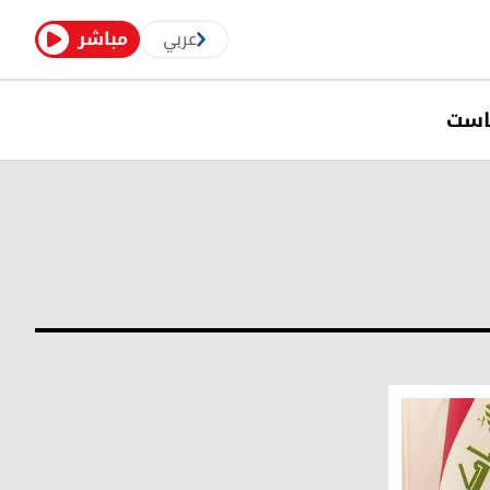
عربي
مباشر
است