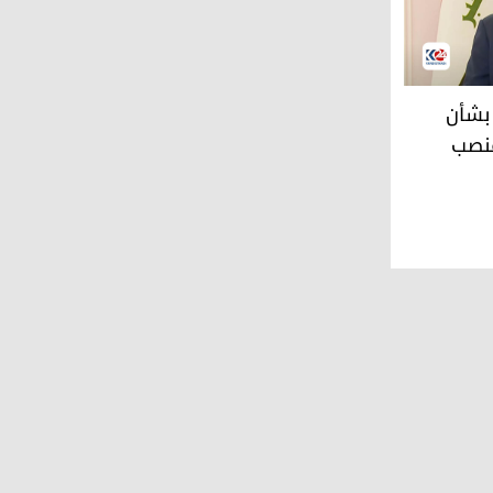
 أرشد الصالحي
بشأن
منصب