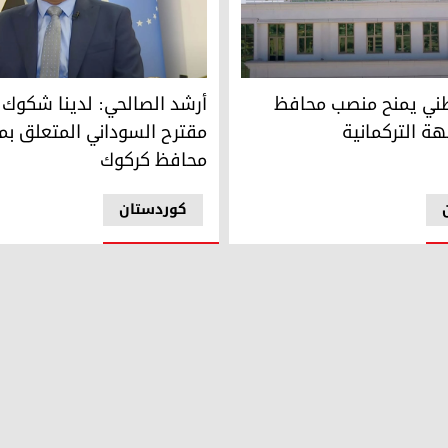
 قرار حزبهم
ني يمنح منصب محافظ كركوك للجبهة التركمانية
النائب في مجلس النواب العراقي
وطني يمنح منصب محافظ
أرشد الصالحي: لدينا شكوك 
هة التركمانية
مقترح السوداني المتعلق ب
محافظ كركوك
کوردستان