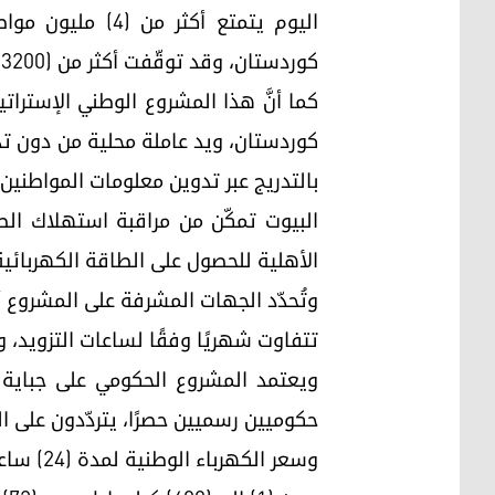
كوردستان، وقد توقّفت أكثر من (3200) مولدة أهلية عن العمل.
كما أنَّ هذا المشروع الوطني الإستر
كوردستان، ويد عاملة محلية من دون ت
بالتدريج عبر تدوين معلومات المواطنين
البيوت تمكّن من مراقبة استهلاك الطاق
الأهلية للحصول على الطاقة الكهربائية
وتُحدّد الجهات المشرفة على المشروع أ
تتفاوت شهريًا وفقًا لساعات التزويد، 
ويعتمد المشروع الحكومي على جباية أ
حكوميين رسميين حصرًا، يتردّدون على ال
وسعر الكهرباء الوطنية لمدة (24) ساعة حسب استهلاك (الكيلو واط) المُقرّر من قبل مجلس وزراء إقليم كوردستان كالآتي: