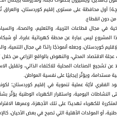
ملون جاهدين، ويسيرون بخطوات ثابتة، ومدروسة بإيصال ال
چـة) أول محافظة على مستوى إقليم كوردستان، والعراق تُود
يخية في مجال قطاعات التربية، والتعليم، والصحة، والسيا
هذا المشروع ليس عبارة عن محطة كهربائية عابرة، أو شبك
ليم كوردستان، وجعله أنموذجًا رائدًا في مجال التنمية، وال
عجلة الاقتصاد المحلي، والنهوض بالواقع الزراعي من خلال 
عن تشجيع الصناعات المحلية للاكتفاء الذاتي، وتقليل الاستير
ود الفقري لأيّة عملية تنموية في إقليم كوردستان؛ لكونه
ى النشاطات اليومية، واستقرار الكهرباء الوطنية يؤثّر بشك
 المتكررة للكهرباء تهديدًا على تلك الأجهزة، وعمرها الافت
طنية، أو المولدات الأهلية التي تصبح في بعض الأحيان، كالإش