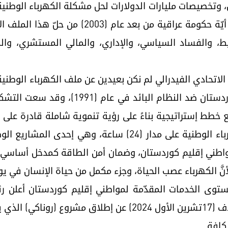
وتخصيصات مليارات الدولارات لحل مشكلة الكهرباء الوطنية في
وطويلة لساعات التجهيز، ولم تستطع أيّة حكومة ع
ط، والفساد السياسي، والإداري، والمالي المستشري، وال
الاتحادي الفيدرالي لم نكن بعيدين عن ملف الكهرباء الوطني
من بعد انتفاضة (سرهلدان) لشعب كوردستان ض
 خطط إستراتيجية بناءً على رؤية تنموية شاملة قادرة على م
من خلال مشروع الإنارة (روناكي) للكهرباء الوطنية على مدار (
واطني إقليم كوردستان، وضمان أمن الطاقة كمدخل أساسي ل
نَّ الكهرباء عصب الحياة، وجزء مكمل من حياة الإنسان في يو
توى الخدمات المقدّمة لمواطني إقليم كوردستان أعلن ر
بارزاني) رسميًا في يوم الخميس المصادف (17تشرين الأول 2024) 
كافة.