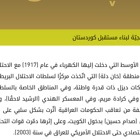
جيّة لبناء مستقبل كوردستان
يُعدُّ العراق من أوائل الدول
قة (خان دلة) التي اتّخذت مركزًا لسلطات الاحتلال البريط
)، ثم أنشأت محرّكات ديزل ذات قدرة واطئة، وفي المناطق الخاصة ب
في كرادة مريم، وفي المعسكر الهندي (الرشيد لاحقًا)، وم
فة من تعاقب الحكومات العراقية أثّرت بشكل سلبي على م
ادي حتى الاحتلال الأمريكي للعراق في سنة (2003).