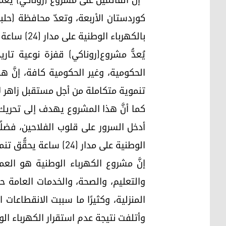
إنَّ القائمين على مشروع (روناكي) يع
كوردستان الأربعة، وتعدّ محافظة (حلب
بالكهرباء الوطنية على مدار (24) ساعة من دون انقطاع.
يُعدُّ مشروع(روناكي) قفزة نوعية تار
الحكومية، وغير الحكومية كافة، إنَّ 
تنموية متكاملة من أجل مستقبل زاهر لإق
كما أنَّ هذا المشروع يهدف إلى تحريك 
أدخل السرور على قلوب الفلاحين، فضلًا 
الوطنية على مدار (24) ساعة يحقُّق تنمية مستدامة، ويؤثّر إيجابيًا على نفسية المواطن.
إنَّ مشروع الكهرباء الوطنية هو العم
والتعليم، والصحة، والخدمات العامة حت
المنزلية، وكثيرًا ما سببت الانقطاعات
وأتلفت نتيجة عدم استقرار الكهرباء الو