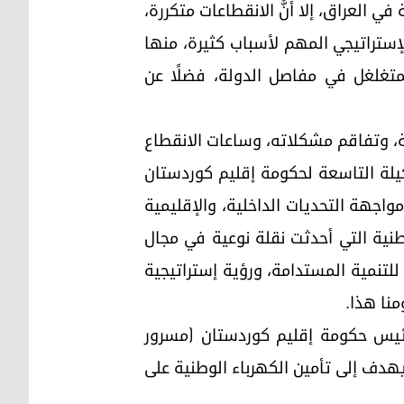
 العراق، إلا أنَّ الانقطاعات متكررة،
راقية من بعد عام (2003) من حلّ هذا الملف الإستراتيجي المهم لأسباب كثيرة، منها
متغلغل في مفاصل الدولة، فضلًا عن
ة، وتفاقم مشكلاته، وساعات الانقطاع
د النظام البائد في عام (1991)، وقد سعت التشكيلة التاسعة لحكومة إقليم كوردستان
واجهة التحديات الداخلية، والإقليمية
24) ساعة، وهي إحدى المشاريع الوطنية التي أحدثت نقلة نوعية في مجال
لتنمية المستدامة، ورؤية إستراتيجية
منا هذا.
ئيس حكومة إقليم كوردستان (مسرور
عن إطلاق مشروع (روناكي) الذي يهدف إلى تأمين الكهرباء الوطنية على