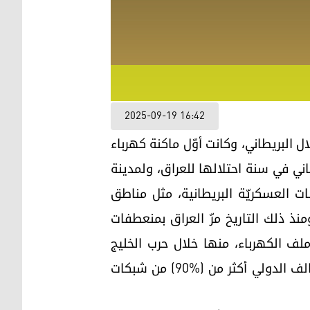
2025-09-19 16:42
 في الشرق الأوسط التي دخلت إليها الكهرباء في عام (1917) مع الاحتلال البريطاني، وكانت أوّل ماكنة كهرباء
اني في سنة احتلالها للعراق، ولمدينة
السلطات العسكريّة البريطانية، مثل مناطق
نذ ذلك التاريخ مرّ العراق بمنعطفات
لف الكهرباء، منها خلال حرب الخليج
الثانية، وتهوّر الرئيس العراقي السابق (صدام حسين) بدخول الكويت، وعلى إثرها دمّرت قوات التحالف الدولي أكثر من (%90) من شبكات