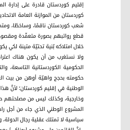
إقليم كوردستان قادرة على إدارة ال
شعب كوردستان ناقمًا، وساخطًا، ومتم
قطع رواتبهم بصورة متعمِّدة ومقصودة، و
خلال امتلاكه بُنية تحتيّة متينة لكي يك
ولا نستغرب من أن يكون هناك اعتراض
الحكومية الكوردستانية التاسعة، والت
حكومته بحجج واهيّة أوهن من بيت ال
الوطنية في إقليم كوردستان؛ لأنَّ هذا
وخارجية، وكذلك ليس من مصلحتهم حل
المشروع الوطني الذي جاء من أجل راح
سياسية لا تمتلك عقلية رجال الدولة، 