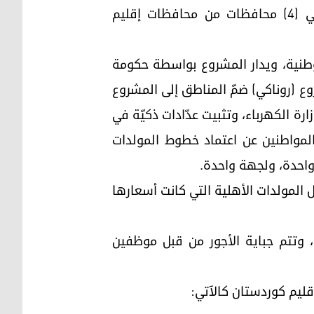
اليوم يتمتع أكثر من (4) مليون مواطن كوردستاني بالكهرباء الوطنية على مدار (24) ساعة في (4) محافظات من محافظات إقليم
وطنية، ويدار المشروع بواسطة حكومة
 (روناكي) ضمّ المناطق إلى المشروع
ة الكهرباء، وتثبيت عدّادات ذكيّة في
د المواطنين عن اعتماد خطوط المولدات
 واحدة، ولجهة واحدة.
 المولدات الأهلية التي كانت أسعارها
، وتتم جباية الأجور من قبل موظفين