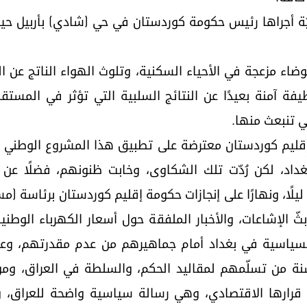
ّة أجراها رئيس حكومة كوردستان في حي (شادي) بأربيل حيث ت
 مزعجة في الأحياء السكنية، وتلوث الهواء الناتج عن ال
يفة آمنة بعيدًا عن النتائج السلبية التي تؤثر في المست
ي تنبعث منها.
يم كوردستان معترضة على تطبيق هذا المشروع الوطني ال
داد، لكن رُدّت تلك الشكاوى، وخابت ظنونهم، فضلًا عن
يلًا، ونهارًا على إنجازات حكومة إقليم كوردستان برئاسة (م
 الإشاعات، والأخبار الملفقة حول أسعار الكهرباء الوطن
 السياسية في بغداد أمام جماهيرهم من عدم مقدرتهم، وع
افظات العراقية على مدى (22) سنة من تسلّمهم لمقاليد الحكم، والسلطة في 
رارها الاقتصادي، وهي رسالة سياسية واضحة للعراق، وال