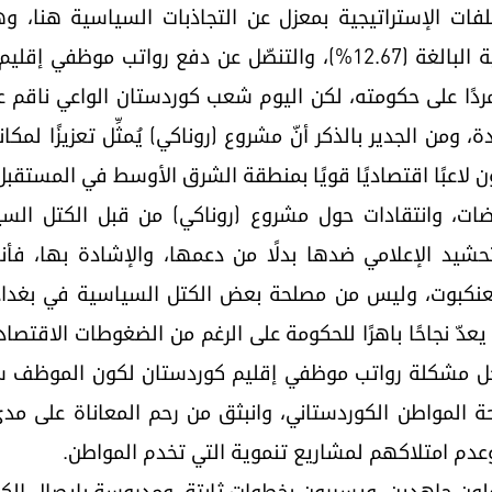
ملفات الإستراتيجية بمعزل عن التجاذبات السياسية هنا، 
كوردستان من الموازنة العامة الاتحادية البالغة (12.67%)، والتنصّل
ردًا على حكومته، لكن اليوم شعب كوردستان الواعي ناقم ع
من الجدير بالذكر أنّ مشروع (روناكي) يُمثِّل تعزيزًا لمكانة
ون لاعبًا اقتصاديًا قويًا بمنطقة الشرق الأوسط في المستقبل
ات، وانتقادات حول مشروع (روناكي) من قبل الكتل السيا
حشيد الإعلامي ضدها بدلًا من دعمها، والإشادة بها، فأن
عنكبوت، وليس من مصلحة بعض الكتل السياسية في بغداد، 
 يعدّ نجاحًا باهرًا للحكومة على الرغم من الضغوطات الاقتص
 مشكلة رواتب موظفي إقليم كوردستان لكون الموظف سيد
ة المواطن الكوردستاني، وانبثق من رحم المعاناة على م
وعدم امتلاكهم لمشاريع تنموية التي تخدم المواطن.