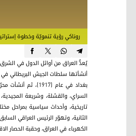
روناكي رؤية تنمويّة وخطوة إستراتي
أنشأتها سلطات الجيش البريطاني في منط
بغداد في عام (1917
السراي، والقشلة، وشريعة المجيدية، و
تاريخية، وأحداث سياسية بمراحل مختل
الكهرباء في العراق، وحقبة الحصار الاقتص