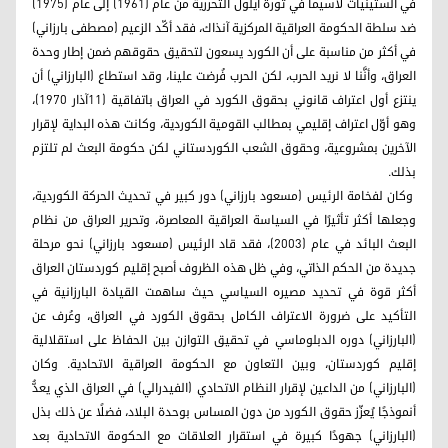
في الستينيات لاسيما في ثورة أيلول التحررية من عام (1961) إلى عام (1975)
ضد سلطة الحكومة العراقية المركزية آنذاك، فقد أكّد الزعيم (مصطفى بارزاني)
في أكثر من مناسبة على أن الكورد يسعون لتحقيق حقوقهم ضمن إطار وحدة
العراق، وأنَّنا لا نريد الحرب، لكن الحرب فُرضت علينا، وقد استطاع (البارزاني) أن
ينتزع أول اعتراف قانوني بحقوق الكورد في العراق باتفاقية (11آذار 1970)،
وهو أوّل اعتراف إقليمي بمطالب القومية الكوردية، وكانت هذه البداية لإقرار
الآخرين بمشروعية، وحقوق الشعب الكوردستاني لكن حكومة البعث لم تلتزم
بذلك.
وكان لفخامة الرئيس (مسعود بارزاني) دور كبير في تحديث الحركة الكوردية،
وجعلها أكثر تأثيرًا في السياسة العراقية المعاصرة، وتحرير العراق من نظام
البعث البائد في عام (2003)، فقد قاد الرئيس (مسعود بارزاني) نحو مرحلة
جديدة من الحكم الذاتي، وفي ظل هذه الظروف أصبح إقليم كوردستان العراق
أكثر قوة في تحديد مصيره السياسي حيث ساهمت القيادة البارزانية في
التأكيد على ضرورة الاعتراف الكامل بحقوق الكورد في العراق، وعُرف عن
(البارزاني) دوره الدبلوماسي في تحقيق التوازن بين الحفاظ على استقلالية
إقليم كوردستان، وبين التعاون مع الحكومة العراقية الاتحادية. وكان
(البارزاني) من الداعين لإقرار النظام الاتحادي (الفيدرالي) في العراق الذي يعدُّ
أنموذجًا يُعزّز حقوق الكورد من دون المساس بوحدة البلاد، فضلًا عن ذلك بذل
(البارزاني) جهودًا كبيرة في استقرار العلاقات مع الحكومة الاتحادية بعد