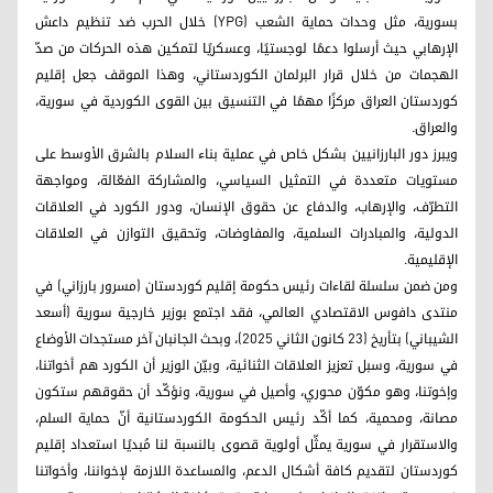
بسورية، مثل وحدات حماية الشعب (YPG) خلال الحرب ضد تنظيم داعش
الإرهابي حيث أرسلوا دعمًا لوجستيًا، وعسكريًا لتمكين هذه الحركات من صدّ
الهجمات من خلال قرار البرلمان الكوردستاني، وهذا الموقف جعل إقليم
كوردستان العراق مركزًا مهمًا في التنسيق بين القوى الكوردية في سورية،
والعراق.
ويبرز دور البارزانيين بشكل خاص في عملية بناء السلام بالشرق الأوسط على
مستويات متعددة في التمثيل السياسي، والمشاركة الفعّالة، ومواجهة
التطرّف، والإرهاب، والدفاع عن حقوق الإنسان، ودور الكورد في العلاقات
الدولية، والمبادرات السلمية، والمفاوضات، وتحقيق التوازن في العلاقات
الإقليمية.
ومن ضمن سلسلة لقاءات رئيس حكومة إقليم كوردستان (مسرور بارزاني) في
منتدى دافوس الاقتصادي العالمي، فقد اجتمع بوزير خارجية سورية (أسعد
الشيباني) بتأريخ (23 كانون الثاني 2025)، وبحث الجانبان آخر مستجدات الأوضاع
في سورية، وسبل تعزيز العلاقات الثنائية، وبيّن الوزير أن الكورد هم أخواتنا،
وإخوتنا، وهو مكوّن محوري، وأصيل في سورية، ونؤكّد أن حقوقهم ستكون
مصانة، ومحمية، كما أكّد رئيس الحكومة الكوردستانية أنّ حماية السلم،
والاستقرار في سورية يمثّل أولوية قصوى بالنسبة لنا مُبديًا استعداد إقليم
كوردستان لتقديم كافة أشكال الدعم، والمساعدة اللازمة لإخواننا، وأخواتنا