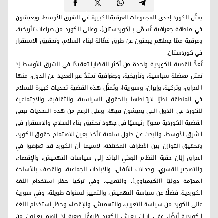
يمثّل الكورد إحدى المجموعات العرقية الكبيرة في الشرق الأوسط، ويعيشون
في منطقة جغرافية تُسمَّى بــ(كوردستان)، وعانى الكورد من صراعات تأريخية،
وعرقية ممّا جعلهم يبحثون عن طرق فعَّالة لبناء السلام، وتحقيق الاستقرار
في كوردستان.
تُعدُّ القضية الكوردية واحدة من أكثر القضايا تعقيدًا في الشرق الأوسط إذ
تمثل معضلة سياسية، وتأريخية، وجغرافية تمتدُّ عبر العديد من الدول، منها
(العراق، وتركية، وإيران، وسورية)، وتُمثّل هذه القضية تحديات كبيرة للسلام
في المنطقة نظرًا لارتباطها بالحقوق السياسية، والثقافية، والاجتماعية
للكورد في الدول التي يعيشون فيها، وعلى الرغم من هذه التحديات تبقى
القضية الكوردية محورًا رئيسيًا في جهود تحقيق بناء السلام، والاستقرار في
الشرق الأوسط، والبحث عن حلول سلمية تأخذ بعين الاهتمام حقوق الكورد،
وتحقيق التوازن بين الأطراف المختلفة، لاسيما أن الكورد قد تعرّضوا في
العراق إبّان حقبة النظام البعثي البائد إلى سياسات التهميش، والإقصاء،
والتهجير القسري، وحملات الأنفال، والإبادات الجماعية، والقصف بالأسلحة
المحرّمة دوليًا (الكيمياوي)، والتعريب، وفي تركيا حظر استخدام اللغة
الكوردية، فضلًا عن سياسة التهميش، والتمييز لسنوات طويلة، وفي سورية
عانى الكورد من سياسة التعريب، والتهميش، والإقصاء وحظر استخدام اللغة
الكوردية أيضًا، وفي إيران يعيش الكورد ظروفًا صعبة إذ إنهم يعانون من