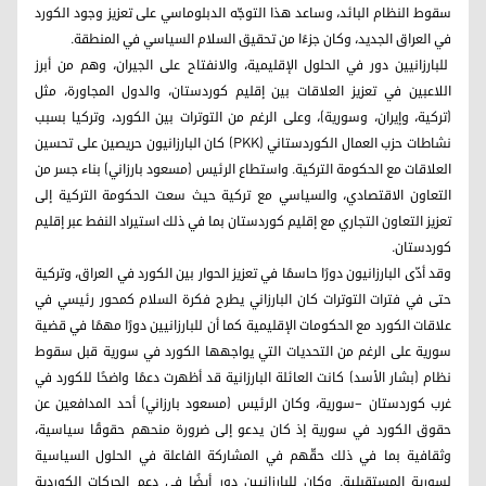
سقوط النظام البائد، وساعد هذا التوجّه الدبلوماسي على تعزيز وجود الكورد
في العراق الجديد، وكان جزءًا من تحقيق السلام السياسي في المنطقة.
للبارزانيين دور في الحلول الإقليمية، والانفتاح على الجيران، وهم من أبرز
اللاعبين في تعزيز العلاقات بين إقليم كوردستان، والدول المجاورة، مثل
(تركية، وإيران، وسورية)، وعلى الرغم من التوترات بين الكورد، وتركيا بسبب
نشاطات حزب العمال الكوردستاني (PKK) كان البارزانيون حريصين على تحسين
العلاقات مع الحكومة التركية. واستطاع الرئيس (مسعود بارزاني) بناء جسر من
التعاون الاقتصادي، والسياسي مع تركية حيث سعت الحكومة التركية إلى
تعزيز التعاون التجاري مع إقليم كوردستان بما في ذلك استيراد النفط عبر إقليم
كوردستان.
وقد أدّى البارزانيون دورًا حاسمًا في تعزيز الحوار بين الكورد في العراق، وتركية
حتى في فترات التوترات كان البارزاني يطرح فكرة السلام كمحور رئيسي في
علاقات الكورد مع الحكومات الإقليمية كما أن للبارزانيين دورًا مهمًا في قضية
سورية على الرغم من التحديات التي يواجهها الكورد في سورية قبل سقوط
نظام (بشار الأسد) كانت العائلة البارزانية قد أظهرت دعمًا واضحًا للكورد في
غرب كوردستان –سورية، وكان الرئيس (مسعود بارزاني) أحد المدافعين عن
حقوق الكورد في سورية إذ كان يدعو إلى ضرورة منحهم حقوقًا سياسية،
وثقافية بما في ذلك حقّهم في المشاركة الفاعلة في الحلول السياسية
لسورية المستقبلية. وكان للبارزانيين دور أيضًا في دعم الحركات الكوردية