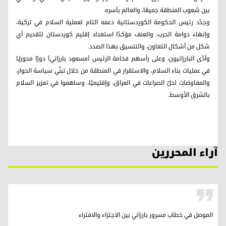
بين شعوب المنطقة جميعًا، والعالم بأسره.
وجدّد رئيس الحكومة الكوردستانية دعمه التام لعملية السلام في تركية،
وإنهاء دوامة الحرب، والعنف مؤكدًا استعداد إقليم كوردستان لتقديم أي
شكل من أشكال التعاون، والتنسيق بهذا الصدد.
وأدّى البارزانيون، وعلى رأسهم فخامة الرئيس (مسعود بارزاني) دورًا محوريًا
في عمليات بناء السلام، والاستقرار في المنطقة من خلال تبنّي سياسة الحوار،
والمفاوضات لحلّ الصراعات في العراق، وإقليميًا، وساهموا في تعزيز السلام
بالشرق الأوسط.
آراء المحررين
الموصل في خطاب مسرور بارزاني بين الاجتزاء والافتراء