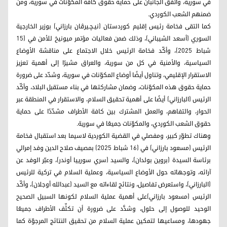
في سورية، واتفق الجانبان على حماية حقوق كافة المكوّنات في سورية، ومن
ضمنهم الشعب الكوردي.
كما التقى فخامة رئيس إقليم كوردستان (نيـچـيرڤان بارزاني) بوزير الخارجية
السوري (أسعد الشيباني)، وذلك ضمن فعاليات مؤتمر ميونيخ للأمن في (15
شباط 2025)، وأكّد فخامة الرئيس خلال الاجتماع على مناقشة الأوضاع
السياسية، والأمنية في كل من سورية، والعراق مشيرًا إلى أهمية تعزيز
الاستقرار الإقليمي، وتناول أيضًا أوضاع المكوّنات في سورية، وشدّد على ضرورة
حماية حقوق هذه المكوّنات، وضمان مشاركتها في بناء مستقبل البلاد، وأكّد
الرئيس (البارزاني) أيضًا على أهمية تحقيق السلام، والاستقرار في المنطقة عبر
الحوار، والتفاهم، والعمل المشترك بين كافة الأطراف مشدّدًا على حماية
حقوق الشعب الكوردي، والمكوّنات جميعًا في سورية.
وهناك تطوّر كبير، ومفصلي في القضية الكوردية لاسيما بعد استقبال فخامة
الرئيس (مسعود بارزاني) في (16 شباط 2025) بمصيف صلاح الدين وفد إمرالي
برئاسة السيدة (بروين بولدان)، والسيد (سري سورييا أوندر)، وعبّر الوفد عن
آرائه، وتوجهاته حول الأوضاع السياسية، وعملية السلام في تركية للرئيس
(البارزاني)، واستعرض تفاصيل، ونتائج لقاءاته مع السيد (عبدالله أوجلان)، وأكّد
الرئيس (مسعود بارزاني)على أهمية عملية السلام لكونها السبيل الصحيح
الوحيد للوصول إلى حلول، وشدَّد على ضرورة أن تكثِّف الأطراف جميعًا
جهودها، ومساعيها لتمكين عملية السلام من تحقيق النتائج المرجوّة كما