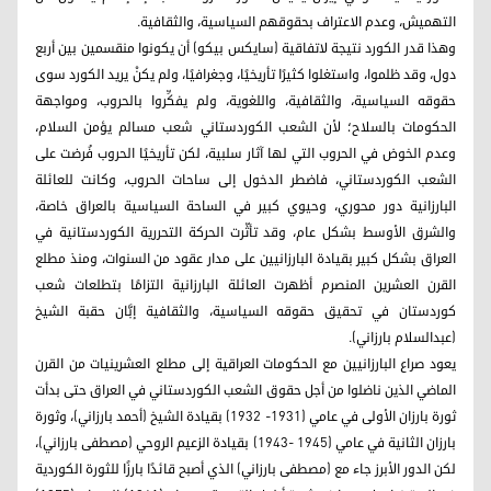
التهميش، وعدم الاعتراف بحقوقهم السياسية، والثقافية.
وهذا قدر الكورد نتيجة لاتفاقية (سايكس بيكو) أن يكونوا منقسمين بين أربع
دول، وقد ظلموا، واستغلوا كثيرًا تأريخيًا، وجغرافيًا، ولم يكنْ يريد الكورد سوى
حقوقه السياسية، والثقافية، واللغوية، ولم يفكِّروا بالحروب، ومواجهة
الحكومات بالسلاح؛ لأن الشعب الكوردستاني شعب مسالم يؤمن السلام،
وعدم الخوض في الحروب التي لها آثار سلبية، لكن تأريخيًا الحروب فُرضت على
الشعب الكوردستاني، فاضطر الدخول إلى ساحات الحروب، وكانت للعائلة
البارزانية دور محوري، وحيوي كبير في الساحة السياسية بالعراق خاصة،
والشرق الأوسط بشكل عام، وقد تأثّرت الحركة التحررية الكوردستانية في
العراق بشكل كبير بقيادة البارزانيين على مدار عقود من السنوات، ومنذ مطلع
القرن العشرين المنصرم أظهرت العائلة البارزانية التزامًا بتطلعات شعب
كوردستان في تحقيق حقوقه السياسية، والثقافية إبَّان حقبة الشيخ
(عبدالسلام بارزاني).
يعود صراع البارزانيين مع الحكومات العراقية إلى مطلع العشرينيات من القرن
الماضي الذين ناضلوا من أجل حقوق الشعب الكوردستاني في العراق حتى بدأت
ثورة بارزان الأولى في عامي (1931- 1932) بقيادة الشيخ (أحمد بارزاني)، وثورة
بارزان الثانية في عامي (1945 -1943) بقيادة الزعيم الروحي (مصطفى بارزاني)،
لكن الدور الأبرز جاء مع (مصطفى بارزاني) الذي أصبح قائدًا بارزًا للثورة الكوردية