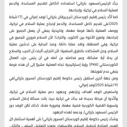
جدَّد الرئيس(مسعود بارزاني) استعداده الكامل لتقديم المساعدة، والدعم
لعملية السلام في تركية، وإنجاحها.
كما أكّد رئيس إقليم كوردستان (نيـچـيرڤان بارزاني) لوفد إمرالي في (17شباط
2025)على تقديم كامل المساعدة، والدعم لإنجاح عملية السلام في تركية،
ووصف العملية بأنها فرصة مهمة، وتاريخية ينبغي أن يعمل الجميع على
إنجاحها، وتعزيز الأخوة بين (الكورد، والترك)؛ لأن السلام ضروري للجميع في
تركية، وفي المنطقة، ولقد عملنا دائمًا، ومنذ البداية على تدشين عملية
السلام، وحل المشكلات بالطرق السلمية؛ لأن التجارب أثبتت أن الحرب، والسلاح
لن يحلا أية مشكلة، وعبر فخامته عن أمله في أن يتبنى حزب العمال
الكوردستاني (PKK) رؤية إستراتيجية تجاه العملية مشيرًا إلى أن هذه فرصة
ينبغي عدم تفويتها.
ومن جهة أخرى استقبل رئيس حكومة إقليم كوردستان (مسرور بارزاني)في
(19شباط 2025)وفد إمرالي،
واستعرض الوفد أهداف زيارتهم، وجهود دعم عملية السلام في تركية،
وأكّدوا أن مرحلة جديدة قد بدأت في تركية حيث باتت مسألة إحلال السلام،
وتسوية القضية الكوردية قضية مهمة، وضرورة ملحة، كذلك ثمّن الوفد دور
الرئيس (مسعود بارزاني)، ودعمه لهذه الجهود.
وشدّد رئيس حكومة إقليم كوردستان (مسرور بارزاني) على أهمية استثمار كل
الفرص المتاحة لتحقيق السلام، والاستقرار، وتعزيز التعايش السلمي، والتآخي