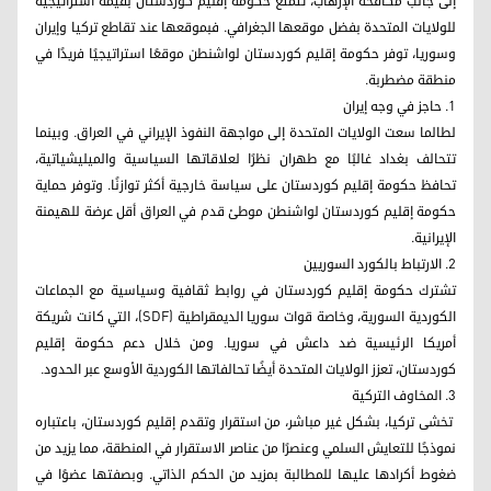
إلى جانب مكافحة الإرهاب، تتمتع حكومة إقليم كوردستان بقيمة استراتيجية
للولايات المتحدة بفضل موقعها الجغرافي. فبموقعها عند تقاطع تركيا وإيران
وسوريا، توفر حكومة إقليم كوردستان لواشنطن موقعًا استراتيجيًا فريدًا في
منطقة مضطربة.
1. حاجز في وجه إيران
لطالما سعت الولايات المتحدة إلى مواجهة النفوذ الإيراني في العراق. وبينما
تتحالف بغداد غالبًا مع طهران نظرًا لعلاقاتها السياسية والميليشياتية،
تحافظ حكومة إقليم كوردستان على سياسة خارجية أكثر توازنًا. وتوفر حماية
حكومة إقليم كوردستان لواشنطن موطئ قدم في العراق أقل عرضة للهيمنة
الإيرانية.
2. الارتباط بالكورد السوريين
تشترك حكومة إقليم كوردستان في روابط ثقافية وسياسية مع الجماعات
الكوردية السورية، وخاصة قوات سوريا الديمقراطية (SDF)، التي كانت شريكة
أمريكا الرئيسية ضد داعش في سوريا. ومن خلال دعم حكومة إقليم
كوردستان، تعزز الولايات المتحدة أيضًا تحالفاتها الكوردية الأوسع عبر الحدود.
3. المخاوف التركية
تخشى تركيا، بشكل غير مباشر، من استقرار وتقدم إقليم كوردستان، باعتباره
نموذجًا للتعايش السلمي وعنصرًا من عناصر الاستقرار في المنطقة، مما يزيد من
ضغوط أكرادها عليها للمطالبة بمزيد من الحكم الذاتي. وبصفتها عضوًا في