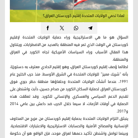
لماذا تحمي الولايات المتحدة إقليم كوردستان العراق؟
السؤال هو ما هي الاستراتيجية وراء حماية الولايات المتحدة لإقليم
كوردستان في الوقت الذي تمر فيه المنطقة بالعديد من الاضطرابات، ويتناول
هذا المقال الأسباب وراء السياسات الأمريكية تجاه الكورد في العراق
والمنطقة.
لطالما وُصف إقليم كوردستان العراق، وهو إقليم اتحادي معترف به دستوريًا،
بأنه "شريك مميز" للولايات المتحدة في الشرق الأوسط. منذ حرب الخليج عام
1991، عندما أنشأت الولايات المتحدة وحلفاؤها منطقة حظر جوي فوق
كوردستان العراق لحماية السكان الكورد من صدام حسين، دأبت واشنطن على
تقديم الدعم السياسي والعسكري والإنساني للكورد. وقد تعمّقت هذه
الحماية في أوقات الأزمات، لا سيما خلال الحرب ضد داعش بين عامي 2014
و2017.
ينبثق التزام الولايات المتحدة بحماية إقليم كوردستان من مزيج من المخاوف
الإنسانية والمصالح الأمنية والحسابات الاستراتيجية والاعتبارات الاقتصادية.
وبينما تواصل واشنطن تأكيد دعمها لعراق موحد، فإن الواقع هو أن حكومة