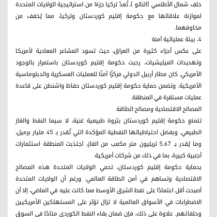
حلف شمال الأطلسي (الناتو )، تُعدّ تركيا جزءًا من استراتيجية الولايات المتحدة
لموازنة علاقاتها مع حكومة إقليم كوردستان وتركيا، مما يُخفف من
مخاوفهما.
4. بيئة عملياتية آمنة
على عكس أجزاء كثيرة من العراق، حيث تسود المشاعر المعادية لأمريكا
وتهديدات الميليشيات، رحبت حكومة إقليم كوردستان باستمرار بالوجود
الأمريكي. كان مطار أربيل الدولي مركزًا آمنًا للعمليات العسكرية والدبلوماسية
الأمريكية. وتضمن حماية حكومة إقليم كوردستان حفاظ واشنطن على قاعدة
عمليات مستقرة في المنطقة.
المصالح الاقتصادية ومصالح الطاقة
تتمتع حكومة إقليم كوردستان بثروة طبيعية غنية، لا سيما النفط والغاز
الطبيعي. وبفضل احتياطياتها النفطية المؤكدة التي تُقدر بـ 45 مليار برميل،
وما يُقدر بـ 5.67 تريليون متر مكعب من الغاز، اجتذبت المنطقة استثمارات
أجنبية كبيرة، بما في ذلك من شركات أمريكية.
بحماية حكومة إقليم كوردستان، تحمي الولايات المتحدة هذه المصالح
الاقتصادية وتساهم في أمن الطاقة العالمي. ورغم أن الولايات المتحدة
أصبحت أقل اعتمادًا على نفط الشرق الأوسط مما كانت عليه في الماضي، إلا أن
الاضطرابات في الأسواق العالمية لا تزال تؤثر على المستهلكين الأمريكيين
وحلفائهم. علاوة على ذلك، فإن ضمان بقاء النفط الكوردي متاحًا في السوق