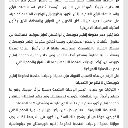
من الناحية السياسية، تُمثل حكومة إقليم كوردستان إحدى أكثر الدوائر
الانتخابية تأييدًا لأمريكا في الشرق الأوسط. تُظهر استطلاعات الرأي
واستطلاعات الرأي العام غالبًا أن الكورد ينظرون إلى الولايات المتحدة كحامية،
على عكس العديد من السكان الآخرين في العراق والمنطقة الذين يكنّون
استياءً للسياسات الأمريكية.
كما يُتيح دعم حكومة إقليم كوردستان لواشنطن تعزيز صورتها كمدافعة عن
حقوق الأقليات والحكم الديمقراطي. وبينما تُكافح حكومة إقليم كوردستان
نفسها الفساد والتنافسات السياسية، فإنها لا تزال تُمثل نظامًا تعدديًا
وفعالًا نسبيًا مقارنةً بمعظم أنحاء العراق. ومن خلال حماية حكومة إقليم
كوردستان، تُؤكد الولايات المتحدة التزامها بدعم الاستقرار والحكم الذاتي.
تحديات الحماية الأمريكية
على الرغم من هذه الأسباب القوية، فإن حماية الولايات المتحدة لحكومة إقليم
كوردستان لا تخلو من التحديات.
- التوترات مع بغداد: تدعم الولايات المتحدة رسميًا عراقًا موحدًا، وهو ما
يتعارض أحيانًا مع التطلعات الكوردية للاستقلال. وقد جسّد استفتاء استقلال
حكومة إقليم كوردستان عام 2017، الذي عارضته واشنطن، هذه المعضلة.
- المعارضة الإقليمية: تعارض كل من تركيا وإيران وسوريا الحكم الذاتي
الكوردي، خوفًا من أن يشجع ذلك السكان الكورد في بلديهما. لذلك، يجب
موازنة حماية الولايات المتحدة لحكومة إقليم كوردستان مع دبلوماسية