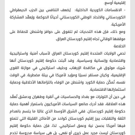
إقليمية أوسع.
- الانقسامات الكوردية الداخلية: يُضعف التنافس بين الحزب الديمقراطي
الكوردستاني والاتحاد الوطني الكوردستاني أحيانًا الحوكمة ويُعقّد المشاركة
الأمريكية.
ومع ذلك، فإن هذه التحديات لم تتفوق على حوافز واشنطن للحفاظ على
موقفها الوقائي تجاه إقليم كوردستان العراق.
الخلاصة
تحمي الولايات المتحدة إقليم كوردستان العراق لأسباب أمنية واستراتيجية
واقتصادية وإنسانية وسياسية. وقد أثبتت حكومة إقليم كوردستان أنها
شريك موثوق في مكافحة الإرهاب، وحليف استراتيجي في موازنة القوى
الإقليمية، وكيان مستقر نسبيًا ومؤيد لأمريكا في بيئة مضطربة. في الوقت
نفسه، تُمكّن حماية الكورد واشنطن من الوفاء بالتزاماتها الأخلاقية وحماية
استثماراتها الاقتصادية.
في حين أن التوترات مع بغداد والحساسيات في أنقرة وطهران ودمشق تُعقّد
هذه العلاقة، فقد أدرك صانعو السياسات الأمريكيون باستمرار أهمية حماية
حكومة إقليم كوردستان. ففي الشرق الأوسط الذي غالبًا ما يتسم بانعدام
الثقة والتقلبات، يبرز إقليم كوردستان كواحد من الأماكن القليلة التي تتمتع
فيها أمريكا بحسن نية وعمق استراتيجي. لذا، فإن حماية حكومة إقليم
كوردستان ليست مجرد عمل خيري أو نفعي، بل هي سياسة مدروسة تخدم