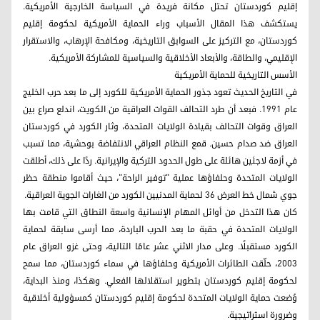
إقليم كوردستان تحتل مكانة فريدة في السياسة الخارجية الأمريكية.
يستكشف هذا المقال الأسباب وراء الحماية الأمريكية لحكومة إقليم
كوردستان، مع التركيز على السوابق التاريخية، ومكافحة الإرهاب، والاستقرار
الإقليمي، والطاقة، والأبعاد الأخلاقية والسياسية للمشاركة الأمريكية.
الأسس التاريخية للحماية الأمريكية
في التاريخ الحديث تعود جذور الحماية الأمريكية للكورد إلى ما بعد حرب الخليج
عام 1991. فبعد أن طرد التحالف القوات العراقية من الكويت، اندلع صراع بين
العراق وقوات التحالف بقيادة الولايات المتحدة، وثار الكورد في كوردستان
العراق ضد صدام حسين. قمع النظام العراقي الانتفاضة بوحشية، مما تسبب
في أزمة لاجئين هائلة على طول الحدود التركية والإيرانية. ردًا على ذلك، أطلقت
الولايات المتحدة وحلفاؤها عملية "توفير الراحة"، حيث أقاموا منطقة حظر
جوي شمال خط العرض 36 لحماية المدنيين الكورد من الغارات الجوية العراقية.
كان هذا التدخل من أوائل المهام الإنسانية واسعة النطاق التي قامت بها
الولايات المتحدة في حقبة ما بعد الحرب الباردة، مما أرسى سابقة لحماية
الكورد مستقبلًا. وعلى مدار الاثني عشر عامًا التالية، وحتى غزو العراق عام
2003، حلّقت الطائرات الأمريكية وحلفاؤها في سماء كوردستان، مما سمح
لحكومة إقليم كوردستان بتطوير استقلالها الفعلي. وهكذا، ومنذ البداية،
وُضعت حماية الولايات المتحدة لحكومة إقليم كوردستان كمسؤولية أخلاقية
وضرورة استراتيجية.