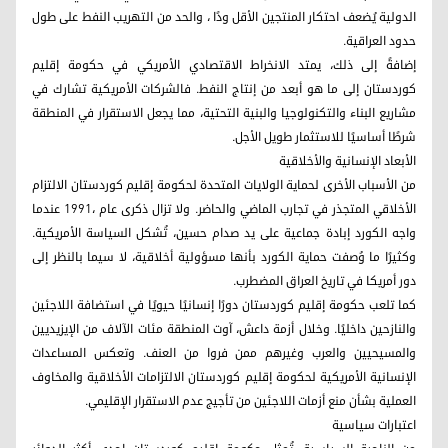
الدولية يُضعف احتكار المنتجين الأقل ودًا ، والحد من التهريب النفط على طول
حدود العراقية.
إضافةً إلى ذلك، يمتد الانخراط الاقتصادي الأمريكي في حكومة إقليم
كوردستان إلى ما هو أبعد من إنتاج النفط. فالشركات الأمريكية تشارك في
مشاريع البناء والتكنولوجيا والبنية التحتية، مما يجعل الاستقرار في المنطقة
شرطًا أساسيًا للاستثمار طويل الأجل.
الأبعاد الإنسانية والأخلاقية
من الأسباب الأخرى لحماية الولايات المتحدة لحكومة إقليم كوردستان الالتزام
الأخلاقي المتجذر في تجارب الماضي والحاضر. ولا تزال ذكرى عام ،1991 عندما
واجه الكورد إبادة جماعية على يد صدام حسين، تُشكل السياسة الأمريكية.
وكثيرًا ما وُصفت حماية الكورد بأنها مسؤولية أخلاقية، لا سيما بالنظر إلى
دور أمريكا في تاريخ العراق المضطرب.
كما تلعب حكومة إقليم كوردستان دورًا إنسانيًا حيويًا في استضافة اللاجئين
والنازحين داخليًا. وخلال أزمة داعش، آوت المنطقة مئات الآلاف من الإيزيديين
والمسيحيين والعرب وغيرهم ممن فروا من العنف. وتعكس المساعدات
الإنسانية الأمريكية لحكومة إقليم كوردستان الالتزامات الأخلاقية والمخاوف
العملية بشأن منع أزمات اللاجئين من تأجيج عدم الاستقرار الإقليمي.
اعتبارات سياسية