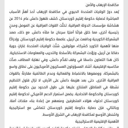
مكافحة الإرهاب والأمن
يُعد دورُ الولايات المتحدة الحيوي في مكافحة الإرهاب أحدَ أهمِّ الأسباب
المباشرة لحماية حكومة إقليم كوردستان. كشف ظهورُ داعش عام 2014 عن
هشاشة مؤسسات الدولة العراقية. تخلَّت القوات العراقية عن الموصل ومدنٍ
رئيسية أخرى، مما خلق فراغًا أمنيًا سرعان ما ملأه داعش. مع ذلك، صمد
البشمركة الكوردية ودافعت عن أربيل، عاصمة حكومة إقليم كوردستان. وإدراكًا
منها لأهمية الكورد كشركاء موثوقين، شنَّت الولايات المتحدة غاراتٍ جوية
دفاعًا عن أربيل، وزوَّدت البشمركة بالأسلحة والتدريب والمعلومات الاستخبارية.
كان هذا التعاون حاسمًا في وقف تقدُّم داعش، وفي نهاية المطاف، صدَّت
مكاسبه الإقليمية. أشاد المسؤولون العسكريون الأمريكيون على نطاق واسع
بالبشمركة، ووصفوها بالانضباط والفعالية وعدم الطائفية مقارنةً بالقوات
العراقية الأخرى. حتى بعد هزيمة داعش على الأرض، لا تزال فلول التنظيم
نشطة في المناطق المتنازع عليها على طول الحدود بين حكومة إقليم
كوردستان والحكومة الاتحادية. يضمن استمرار الدعم الأمريكي لحكومة إقليم
كوردستان احتواء هؤلاء المتطرفين ومنعهم من إعادة بناء ملاذات آمنة.
وبالتالي، فإن حماية حكومة إقليم كوردستان تتماشى مع استراتيجية
واشنطن الأوسع لمكافحة الإرهاب في الشرق الأوسط.
الأهمية الإقليمية الاستراتيجية