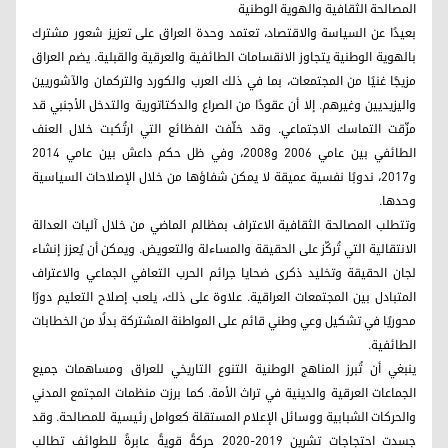
المصالحة الثقافية والهوية الوطنية
بعيدًا عن السياسة والاقتصاد، تعتمد وحدة العراق على تعزيز شعور مشترك
بالهوية الوطنية يتجاوز الانقسامات الطائفية والعرقية والقبلية. يضم العراق
مزيجًا غنيًا من المجتمعات، بما في ذلك العرب والكورد والتركمان والآشوريين
واليزيديين وغيرهم. إلا أن عقودًا من الصراع والدكتاتورية والتدخل الأجنبي قد
مزّقت التماسك الاجتماعي. وقد خلّفت الفظائع التي ارتُكبت خلال العنف
الطائفي بين عامي 2006 و2008، وفي ظل حكم داعش بين عامي 2014
و2017، ندوبًا نفسية عميقة لا يمكن شفاؤها من خلال الإصلاحات السياسية
وحدها.
وتتطلب المصالحة الثقافية الاعتراف بمظالم الماضي من خلال آليات العدالة
الانتقالية التي تُركّز على الحقيقة والمساءلة والتعويض. ويمكن أن يُعزز إنشاء
لجان الحقيقة وتخليد ذكرى ضحايا جرائم الحرب التعافي الجماعي والاعتراف
المتبادل بين المجتمعات العراقية. علاوة على ذلك، يلعب إصلاح التعليم دورًا
محوريًا في تشكيل وعي وطني قائم على المواطنة المشتركة بدلًا من الخطابات
الطائفية.
ينبغي أن تُبرز المناهج الوطنية التنوع التاريخي للعراق ومساهمات جميع
الجماعات العرقية والدينية في تراث الأمة. كما برزت منظمات المجتمع المدني
والحركات الشبابية ووسائل الإعلام المستقلة كعوامل رئيسية للمصالحة. وقد
جسدت احتجاجات تشرين 2019-2020 حركةً قويةً عابرةً للطوائف تطالب