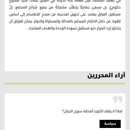
في نهاية المطاف، فإنّ مهمة بناء الدولة في العراق ليست مجرد مشروعٍ
حكوميٍّ، بل مسعىً جماعيًّا يتطلّب مشاركةً من جميع شرائح المجتمع. إنّ
مستقبل العراق يعتمد على تحويل تعدديته من مصدرٍ للانقسام إلى أساسٍ
للقوة. من خلال الالتزام المستمر بالعدالة والمساواة والحوار، يمكن للعراق أن
يتجاوز إرث الصراع نحو مستقبلٍ تسوده الوحدة والهدف المشترك.
آراء المحررين
لماذا لا يملك الكورد أصدقاء سوى الجبال؟
سیاسة