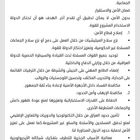
الجماعية.
ضمان الأمن والاستقرار
بدون الأمن، لا يمكن تحقيق أي تقدم آخر. الهدف هو أن تحتكر الدولة
الاستخدام المشروع للقوة.
1. إصلاح قطاع الأمن:
• نزع سلاح الميليشيات من خلال العمل على دمج أو نزع سلاح الجماعات
المسلحة غير الحكومية، وتعزيز احتكار الدولة للقوة.
• توحيد جميع القوات المسلحة تحت القيادة والسيطرة الحصرية للدولة
العراقية، من خلال وزارتي الدفاع والداخلية.
• إضفاء الطابع المهني على الجيش والشرطة من خلال الترقيات القائمة
على الجدارة، والتدريب المكثف، وتحسين اللوجستيات والرواتب.
• مكافحة الفساد داخل الأجهزة الأمنية لإعادة بناء ثقة الجمهور.
2. مكافحة الإرهاب وأمن الحدود:
• الحفاظ على القدرات الاستخباراتية وتعزيزها لمنع عودة ظهور داعش
والجماعات المتطرفة الأخرى.
• تأمين حدود العراق من خلال التكنولوجيا والدوريات والتعاون الإقليمي
لمنع تدفق المسلحين والأسلحة والسلع غير المشروعة.كما نعمل على تعزيز
الأمن لحماية حدود الدول المجاورة لنا.
• معالجة الأسباب الجذرية للتطرف بتفكيك شبكاته الأيديولوجية