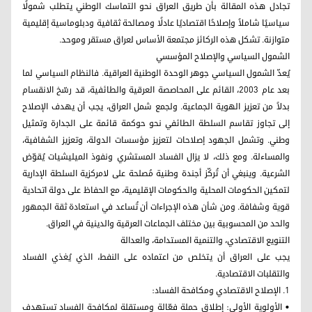
تجادل هذه المقالة بأن طريق العراق نحو التماسك الوطني يتطلب شمولًا
سياسيًا شاملاً وإصلاحًا اقتصاديًا عادلًا ومصالحة ثقافية ودبلوماسية إقليمية
متوازنة. تشكل هذه الركائز مجتمعة الأساس لعراق مستقر وموحد.
الشمول السياسي والإصلاح المؤسسي
يُعدّ الشمول السياسي جوهر الوحدة الوطنية العراقية. فالنظام السياسي لما
بعد عام 2003، القائم على المحاصصة العرقية والطائفية، قد رسّخ الانقسام
بدلاً من تعزيز الهوية الجماعية. ولجمع شمل العراق، يجب أن يهدف الإصلاح
إلى تجاوز تقاسم السلطة الطائفي نحو حوكمة قائمة على الجدارة وتمثيل
وطني. وتشمل الجهود إصلاحات لتعزيز مؤسسات الدولة، وتعزيز الشفافية،
والمساءلة. ومع ذلك، لا يزال الفساد المستشري ونفوذ الميليشيات يُقوّض
الشرعية. وينبغي أن تُركّز أجندة وطنية مُصلحة على لامركزية السلطة الإدارية
لتمكين الحكومات المحلية والحكومات الإقليمية، مع الحفاظ على دولة اتحادية
قوية وشفافة. ومن شأن هذه الإجراءات أن تُساعد في استعادة ثقة الجمهور
والحد من المحسوبية بين مختلف الجماعات العرقية والدينية في العراق.
التنويع الاقتصادي، والتنمية المستدامة، والعدالة
يجب على العراق أن يتخلص من اعتماده على النفط، الذي يُغذي الفساد
والتقلبات الاقتصادية.
1. الإصلاح الاقتصادي ومكافحة الفساد:
• الأولوية الأولى: إطلاق حملة فعّالة ومستقلة لمكافحة الفساد تستهدف