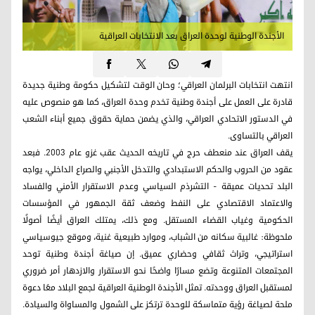
الأجندة الوطنية لوحدة العراق بعد الانتخابات العراقية
انتهت انتخابات البرلمان العراقي؛ وحان الوقت لتشكيل حكومة وطنية جديدة
قادرة على العمل على أجندة وطنية تخدم وحدة العراق، كما هو منصوص عليه
في الدستور الاتحادي العراقي، والذي يضمن حماية حقوق جميع أبناء الشعب
العراقي بالتساوى.
يقف العراق عند منعطف حرج في تاريخه الحديث عقب غزو عام 2003. فبعد
عقود من الحروب والحكم الاستبدادي والتدخل الأجنبي والصراع الداخلي، يواجه
البلد تحديات عميقة - التشرذم السياسي وعدم الاستقرار الأمني ​​والفساد
والاعتماد الاقتصادي على النفط وضعف ثقة الجمهور في المؤسسات
الحكومية وغياب القضاء المستقل. ومع ذلك، يمتلك العراق أيضًا أصولًا
ملحوظة: غالبية سكانه من الشباب، وموارد طبيعية غنية، وموقع جيوسياسي
استراتيجي، وتراث ثقافي وحضاري عميق. إن صياغة أجندة وطنية توحد
المجتمعات المتنوعة وتضع مسارًا واضحًا نحو الاستقرار والازدهار أمر ضروري
لمستقبل العراق ووحدته. تمثل الأجندة الوطنية العراقية لجمع البلاد معًا دعوة
ملحة لصياغة رؤية متماسكة للوحدة ترتكز على الشمول والمساواة والسيادة.