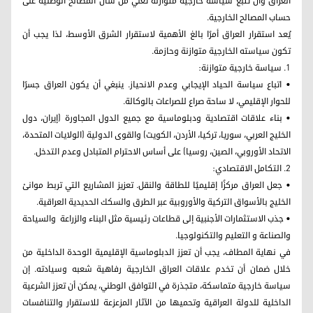
العراق وأن تتبع سياسة خارجية متوازنة تُعلي من شأن المصالح الوطنية على
حساب المصالح الخارجية.
يُعد استقرار العراق أمرًا بالغ الأهمية لاستقرار الشرق الأوسط، لذا يجب أن
تكون سياسته الخارجية متوازنة وحازمة.
1. سياسة خارجية متوازنة:
• اتباع سياسة الحياد الإيجابي وعدم الانحياز. ينبغي أن يكون العراق جسرًا
للحوار الإقليمي، لا ساحة صراع للصراعات بالوكالة.
• بناء علاقات اقتصادية ودبلوماسية مع جميع الدول المجاورة (إيران، دول
الخليج العربي، سوريا، تركيا، الأردن، الكويت) والقوى الدولية (الولايات المتحدة،
الاتحاد الأوروبي، الصين، روسيا) على أساس الاحترام المتبادل وعدم التدخل.
2. التكامل الاقتصادي:
• جعل العراق مركزًا إقليميًا للطاقة والنقل. تعزيز المشاريع التي تربط موانئ
الخليج بالأسواق التركية والأوروبية عبر الطرق والسكك الحديدية العراقية.
• جذب الاستثمارات الأجنبية إلى قطاعات رئيسية مثل البناء والزراعة والسياحة
والصناعة و التعليم والتكنولوجيا.
في نهاية المطاف، يجب أن تعزز الدبلوماسية الإقليمية الوحدة الداخلية من
خلال ضمان أن تخدم علاقات العراق الخارجية رفاهية شعبه وسيادته. إن
سياسة خارجية متماسكة، متجذرة في التوافق الوطني، يمكن أن تعزز الشرعية
الداخلية للدولة العراقية وتحميها من الآثار المزعزعة للاستقرار والتنافسات