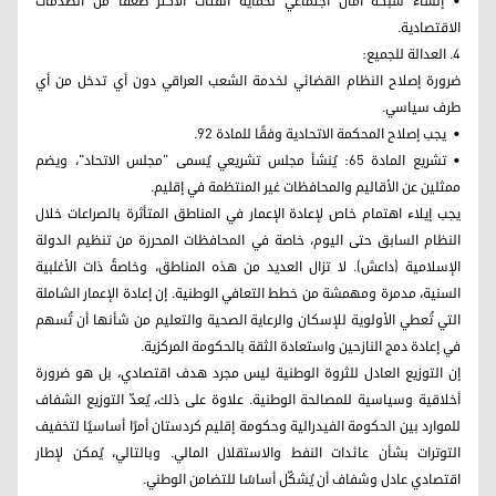
• إنشاء شبكة أمان اجتماعي لحماية الفئات الأكثر ضعفًا من الصدمات
الاقتصادية.
4. العدالة للجميع:
ضرورة إصلاح النظام القضائي لخدمة الشعب العراقي دون أي تدخل من أي
طرف سياسي.
• يجب إصلاح المحكمة الاتحادية وفقًا للمادة 92.
• تشريع المادة 65: يُنشأ مجلس تشريعي يُسمى "مجلس الاتحاد"، ويضم
ممثلين عن الأقاليم والمحافظات غير المنتظمة في إقليم.
يجب إيلاء اهتمام خاص لإعادة الإعمار في المناطق المتأثرة بالصراعات خلال
النظام السابق حتى اليوم، خاصة في المحافظات المحررة من تنظيم الدولة
الإسلامية (داعش). لا تزال العديد من هذه المناطق، وخاصةً ذات الأغلبية
السنية، مدمرة ومهمشة من خطط التعافي الوطنية. إن إعادة الإعمار الشاملة
التي تُعطي الأولوية للإسكان والرعاية الصحية والتعليم من شأنها أن تُسهم
في إعادة دمج النازحين واستعادة الثقة بالحكومة المركزية.
إن التوزيع العادل للثروة الوطنية ليس مجرد هدف اقتصادي، بل هو ضرورة
أخلاقية وسياسية للمصالحة الوطنية. علاوة على ذلك، يُعدّ التوزيع الشفاف
للموارد بين الحكومة الفيدرالية وحكومة إقليم كردستان أمرًا أساسيًا لتخفيف
التوترات بشأن عائدات النفط والاستقلال المالي. وبالتالي، يُمكن لإطار
اقتصادي عادل وشفاف أن يُشكّل أساسًا للتضامن الوطني.