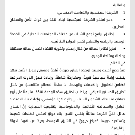
والمالية.
3. الشرطة المجتمعية والتماسك الاجتماعي:
• دمج نماذج الشرطة المجتمعية لبناء الثقة بين قوات الأمن والسكان
المحليين.
• إطلاق برامج تجمع الشباب من مختلف المجتمعات المحلية في الخدمة
الوطنية والرياضة والتعليم لكسر الحواجز الطائفية.
• تعزيز نظام العدالة من خلال إصلاح وتقوية القضاء لضمان عدالة مستقلة
وعادلة ومتاحة للجميع.
في الختام
يُعدّ وضع أجندة وطنية لوحدة العراق ضرورةً مُلحّةً ومسعىً طويل الأمد. فهو
يتطلب إرادةً سياسيةً قويةً، ومشاركةً شاملةً، وإعادة تصوّر الدولة العراقية
كضامنٍ للحقوق والخدمات والوحدة، لا ساحةً لمصالحٍ متنافسةٍ من خلال
تطبيق الدستور العراقي. ويتطلب تحقيق هذه الوحدة تقدّمًا متزامنًا على أربع
جبهاتٍ مترابطة: الشمول السياسي والإصلاح المؤسسي، وإعادة بناء الاقتصاد
العادل، والمصالحة الثقافية، والدبلوماسية الإقليمية السيادية. إنّ التحدي
هائل، لكنّ الفرصة هائلةٌ بنفس القدر: بناء دولةٍ تعكس تطلعات شعبها
وتستعيد دورها كمركزٍ حيويٍّ في الشرق الأوسط، بعيدًا عن نفوذ الدولة
الإقليمية.