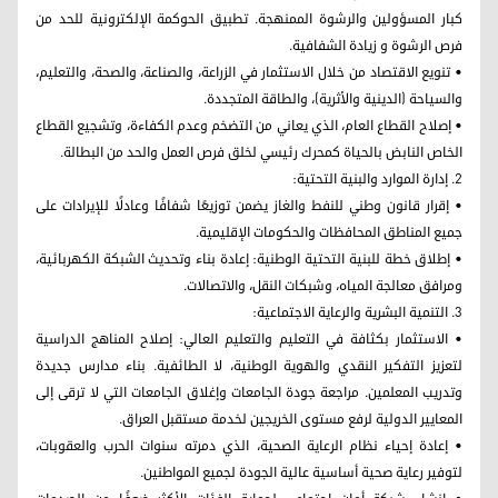
كبار المسؤولين والرشوة الممنهجة. تطبيق الحوكمة الإلكترونية للحد من
فرص الرشوة و زيادة الشفافية.
• تنويع الاقتصاد من خلال الاستثمار في الزراعة، والصناعة، والصحة، والتعليم،
والسياحة (الدينية والأثرية)، والطاقة المتجددة.
• إصلاح القطاع العام، الذي يعاني من التضخم وعدم الكفاءة، وتشجيع القطاع
الخاص النابض بالحياة كمحرك رئيسي لخلق فرص العمل والحد من البطالة.
2. إدارة الموارد والبنية التحتية:
• إقرار قانون وطني للنفط والغاز يضمن توزيعًا شفافًا وعادلًا للإيرادات على
جميع المناطق المحافظات والحكومات الإقليمية.
• إطلاق خطة للبنية التحتية الوطنية: إعادة بناء وتحديث الشبكة الكهربائية،
ومرافق معالجة المياه، وشبكات النقل، والاتصالات.
3. التنمية البشرية والرعاية الاجتماعية:
• الاستثمار بكثافة في التعليم والتعليم العالي: إصلاح المناهج الدراسية
لتعزيز التفكير النقدي والهوية الوطنية، لا الطائفية. بناء مدارس جديدة
وتدريب المعلمين. مراجعة جودة الجامعات وإغلاق الجامعات التي لا ترقى إلى
المعايير الدولية لرفع مستوى الخريجين لخدمة مستقبل العراق.
• إعادة إحياء نظام الرعاية الصحية، الذي دمرته سنوات الحرب والعقوبات،
لتوفير رعاية صحية أساسية عالية الجودة لجميع المواطنين.