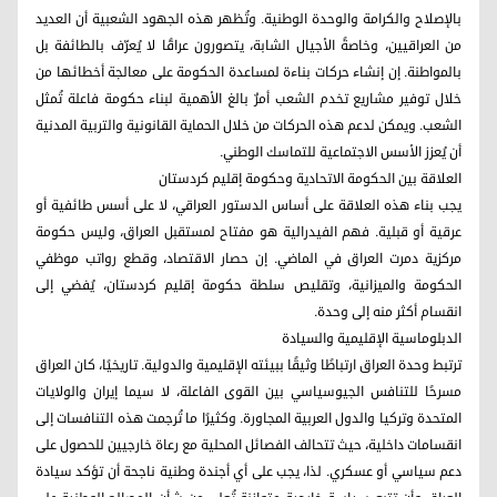
بالإصلاح والكرامة والوحدة الوطنية. وتُظهر هذه الجهود الشعبية أن العديد
من العراقيين، وخاصةً الأجيال الشابة، يتصورون عراقًا لا يُعرّف بالطائفة بل
بالمواطنة. إن إنشاء حركات بناءة لمساعدة الحكومة على معالجة أخطائها من
خلال توفير مشاريع تخدم الشعب أمرٌ بالغ الأهمية لبناء حكومة فاعلة تُمثل
الشعب. ويمكن لدعم هذه الحركات من خلال الحماية القانونية والتربية المدنية
أن يُعزز الأسس الاجتماعية للتماسك الوطني.
العلاقة بين الحكومة الاتحادية وحكومة إقليم كردستان
يجب بناء هذه العلاقة على أساس الدستور العراقي، لا على أسس طائفية أو
عرقية أو قبلية. فهم الفيدرالية هو مفتاح لمستقبل العراق، وليس حكومة
مركزية دمرت العراق في الماضي. إن حصار الاقتصاد، وقطع رواتب موظفي
الحكومة والميزانية، وتقليص سلطة حكومة إقليم كردستان، يُفضي إلى
انقسام أكثر منه إلى وحدة.
الدبلوماسية الإقليمية والسيادة
ترتبط وحدة العراق ارتباطًا وثيقًا ببيئته الإقليمية والدولية. تاريخيًا، كان العراق
مسرحًا للتنافس الجيوسياسي بين القوى الفاعلة، لا سيما إيران والولايات
المتحدة وتركيا والدول العربية المجاورة. وكثيرًا ما تُرجمت هذه التنافسات إلى
انقسامات داخلية، حيث تتحالف الفصائل المحلية مع رعاة خارجيين للحصول على
دعم سياسي أو عسكري. لذا، يجب على أي أجندة وطنية ناجحة أن تؤكد سيادة