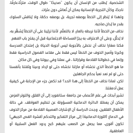
الشخصية. يُطلب من الإنسان أن يكون “صحيحًا” طوال الوقت، متزنًا،عارفًا،
ناجحًا، وكأن التجربة الإنسانية يمكن أن تُعاش دون عثرات.
ولهذا لا يُنظر إلى الخطأ بوصفه تجربة، بل بوصفه حكمًا، ولا يُناقش السلوك
بقدر ما يُدان صاحبه.
نخاف من الخطأ لأننا نربطه بالعار، لا بالتعلّم. لأننا تربّينا على أن الخطأ يُشهَّر به،
لا يُحلَّل، وعلى أن الاعتراف به يجرّ المساءلة الاجتماعية قبل أن يفتح باب الفهم.
فكنا صغارا نخاف أن نخطئ بالأجوبة ليس أجوبة الحياة بل إمتحان المدرسة
وكبرنا وأصبح الخوف من الخطأ ليس فقط على مقاعد الفصول الدراسية فقط
وإنما في خطواتنا القادمة وقراراتنا ، في عملنا وفي بيوتنا وفي كل مكان.
ما هو الخطأ الذي نخشاه أو مازلنا نخشاه حتى لو ازداد وعينا وثقتنا بأنفسنا
حتى لو لم نعد نعبأ بحكم الجاهلين
لكن، لماذا نخاف من الخطأ إلى هذا الحد؟ قد تكمن جزء من الإجابة في كيفية
عمل أدمغتنا.
تشير أبحاث في علم الأعصاب من جامعة ستانفورد إلى أن القلق والتوتر المزمن
يمكن أن يعطلا الدائرة الدماغية المسؤولة عن تنظيم العواطف. في حالة
الأطفال القلقين، وجدت الدراسة أن الإشارات العصبية القادمة من مركز الخوف
في الدماغ (اللوزة الدماغية) إلى مركز التفكير والتحكم (قشرة الفص الجبهي)
تكون أقوى، مما يجعل من الصعب عليهم كبح ردود الفعل السلبية أو
العاطفية.