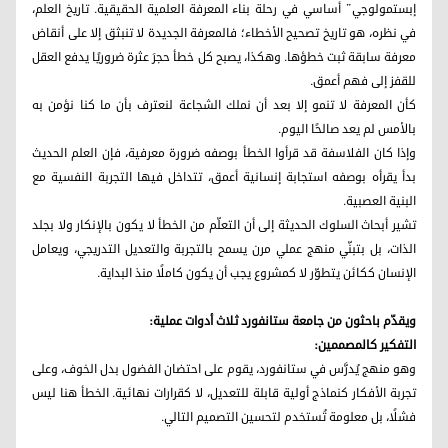
إبستمولوجي” أساسي في رحلة بناء المعرفة العلمية الحقيقية. تاريخ العلم،
في نظره، هو تاريخ تصحيح الأخطاء؛ فالمعرفة الجديدة لا تنبثق إلا على أنقاض
معرفة سابقة ثبت خطؤها. وهكذا، يصبح كل خطأ حجرَ عثرة ضروريًا يدفع العقل
للقفز إلى فهم أعمق.
كأن المعرفة لا تنمو إلا بعد أن نملك الشجاعة لنعترف بأن ما كنا نؤمن به
بالأمس لم يعد صالحًا اليوم.
وإذا كان الفلاسفة قد قرأوا الخطأ بوصفه ضرورة معرفية، فإن العلم الحديث
بدأ يقرأه بوصفه استجابة إنسانية أعمق، تتداخل فيها التجربة النفسية مع
البنية العصبية.
تشير أبحاث السلوك الحديثة إلى أن التعلّم من الخطأ لا يكون بالإنكار ولا بجلد
الذات، بل بتبنّي منهج عملي مرن يسمح بالتجربة والتعديل التدريجي، ويعامل
الإنسان ككائن يتطوّر لا كمشروع يجب أن يكون كاملًا منذ البداية.
ويقدّم باحثون من جامعة ستانفورد ثلاث أدوات عملية:
التفكير كالمصممين:
وهو منهج يُدرَّس في ستانفورد، يقوم على احتضان الفضول بدل الخوف، وعلى
تجربة الأفكار كنماذج أولية قابلة للتعديل، لا كقرارات نهائية. الخطأ هنا ليس
فشلًا، بل معلومة تُستخدم لتحسين التصميم التالي.