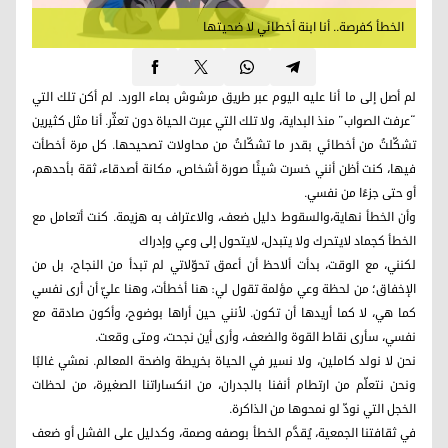
الخطأ كفرصة.. أنا ابنة أخطائي لا ضحيتها
لم أصل إلى ما أنا عليه اليوم عبر طريق مرشوش بماء الورد. لم أكن تلك التي
“عرفت الصواب” منذ البداية، ولا تلك التي عبرت الحياة دون تعثّر. أنا مثل كثيرين
تشكّلتُ من أخطائي بقدر ما تشكّلتُ من محاولات تصحيحها. كل مرة أخطأت
فيها، كنت أظن أنني خسرت شيئًا صورة أشخاص، مكانة أصدقاء، ثقة بأحدهم،
أو حتى جزءًا من نفسي.
وأن الخطأ نهاية،والسقوط دليل ضعف، والاعتراف به هزيمة. كنت أتعامل مع
الخطأ كجماد لايتحرك ولا يتبدل، لايتحول إلى وعي وإدراك
لكنني، مع الوقت، بدأت ألاحظ أن أعمق تحوّلاتي لم تبدأ من النجاح، بل من
الإخفاق؛ من لحظة وعي مؤلمة تقول لي: هنا أخطأت، وهنا عليّ أن أرى نفسي
كما هي، لا كما أريدها أن تكون. لأنني حين أراها بوضوح، وأكون صادقة مع
نفسي، سأرى نقاط القوة والضعف، وأرى أين نجحت، ومتى وقعت.
نحن لا نولد كاملين، ولا نسير في الحياة بخريطة واضحة المعالم. نمشي غالبًا
ونحن نتعلّم من ارتطام أنفنا بالجدران، من انكساراتنا الصغيرة، من لحظات
الخجل التي نودّ لو نمحوها من الذاكرة.
في ثقافتنا الجمعية، يُقدَّم الخطأ بوصفه وصمة، وكدليل على الفشل أو ضعف