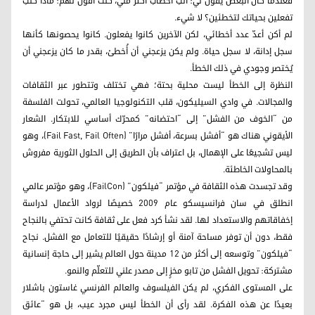
فعندما كان البعض يقول لي: أنتِ أخطأتِ أكثر مني، كنت أقول لهم: ماذا كنتِ
تفعلين بحياتك لتخطئين؟ لا شيء.
لم أكن أعدّ عدد أخطائي، لكن الآخرين كانوا يفعلون. كانوا يحصونها كأنها
سجل إدانة، لا سجل حياة. ولم يكن يزعجني أن أُخطئ، بقدر ما كان يزعجني أن
يُختصر وجودي في ذلك الخطأ.
النظرة إلى الخطأ ليست محلية بحتة؛ فهي تختلف وتتطور عبر الثقافات
والمجالات. في وادي السيليكون، قلب التكنولوجيا العالمي، تحولت الفلسفة
من “الخوف من الفشل” إلى “احتضانه” كمحرّك أساسي للابتكار. الشعار
الأيقوني هناك هو “أفشل بسرعة، أفشل مرارًا” (Fail Fast, Fail Often)، وهو
ليس تشجيعًا على الإهمال، بل اعتراف بأن الطريق إلى الحلول الثورية مفروش
بالمحاولات الخاطئة.
وقد تجسدت هذه الثقافة في مؤتمر “فيلكون” (FailCon)، وهو مؤتمر عالمي
انطلق في سان فرانسيسكو عام 2009 خصيصًا لرواد الأعمال لدراسة
إخفاقاتهم والاستعداد لها. لقد نشأ كرد فعل على ثقافة كانت تحتفي بالنجاح
فقط، دون أن توفر مساحة آمنة أو إرشادًا حقيقيًا للتعامل مع الفشل. نجاح
“فيلكون” وتوسعه إلى أكثر من 12 مدينة حول العالم يشير إلى حاجة إنسانية
مشتركة: تحويل الفشل من تابو مخزٍ إلى مصدر علني للتعلّم والنمو.
على المستوى الفكري، لم يكن الفيلسوف والعالم الفرنسي غاستون باشلار
بعيدًا عن هذه الفكرة. لقد رأى أن الخطأ ليس مجرد عيب، بل هو “عائق