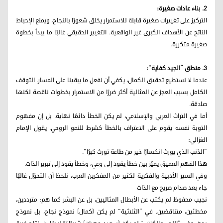
2. بناء عادات صغيرة:
التركيز على تغييرات صغيرة قابلة للاستمرار يخلق شعورًا بالنجاح، ويمنع الإحباط
الناتج عن الأهداف الكبرى غير الواقعية. التغيير الحقيقي غالبًا ما يبدأ بخطوة
صغيرة متكررة.
3. منطق “الجيد كفاية”:
عندما لا نستطيع تحقيق الكمال، يكفي أن نفعل ما يبقينا على المسار. التوقف
الكامل بسبب العجز عن المثالية أكثر ضررًا من الاستمرار بخطوات ناقصة لكنها
صادقة.
أما في التراث العربي والإسلامي، لم يكن الخطأ دائمًا نهاية. بل إن مفهوم
التوبة نفسه يقوم على الاعتراف بالخطأ كشرط للنمو الروحي. يقول الإمام
الغزالي:
“الذنب الذي يورث انكسارًا خير من طاعة تورث كبرًا”.
هذا الفهم العميق يميّز بين خطأ يقود إلى وعي، وخطأ يقود إلى تبرير الذات.
وفي السير الأدبية والفكرية لكثير من المفكرين العرب، نلحظ أن التحوّل غالبًا
جاء بعد صدام صريح مع الذات
نجيب محفوظ لم يكتب عن الأبطال المثاليين، بل عن البشر كما هم: مترددين،
مخطئين، متناقضين. في “الثلاثية” لم يكن (كمال) نموذج نجاح، بل نموذج