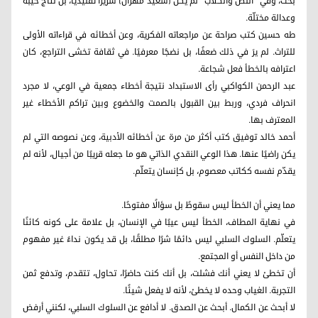
بحث، وفي “اللص والكلاب” لم يكن (سعيد مهران) شريرًا تقليديًا، بل نتاج خيبة
وعدالة مختلّة.
طه حسين كتب صراحة عن مراجعاته الفكرية، وعن أخطائه في قراءاته الأولى
للتراث. لم يرَ في ذلك ضعفًا، بل نضجًا معرفيًا. في ثقافة تخشى التراجع، كان
اعترافه بالخطأ فعل شجاعة.
عبد الرحمن الكواكبي رأى الاستبداد نتيجة أخطاء جمعية في الوعي، لا مجرد
انحراف فردي، وربط بين القبول بالصمت والخضوع وبين تراكم الأخطاء غير
المعترف بها.
أحمد خالد توفيق كتب أكثر من مرة عن أخطائه الأدبية، وعن نصوصه التي لم
يكن راضيًا عنها. هذا الوعي النقدي الذاتي هو ما جعله قريبًا من أجيال، لأنه لم
يقدّم نفسه ككاتب معصوم، بل كإنسان يتعلّم.
مما يعني أن الخطأ ليس سقوطً بل سؤالًا مفتوحًا.
في نهاية المطاف، الخطأ ليس عيبًا في الإنسان، بل علامة على كونه كائنًا
يتعلّم. السلوك السلبي ليس دائمًا شرًا مطلقًا، بل قد يكون نداءً غير مفهوم
من داخل النفس أو المجتمع.
أن تخطئ لا يعني أنك فشلت، بل أنك كنت حاضرًا، تحاول، تتقدم، وتدفع ثمن
التجربة. الغياب وحده لا يخطئ، لأنه لا يفعل شيئًا.
لا أبحث عن الكمال. أبحث عن الصدق. لا أدافع عن السلوك السلبي، لكنني أرفض