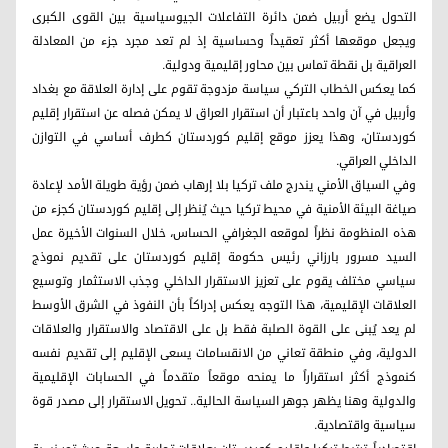
التحول يضع أربيل ضمن دائرة التفاعلات الجيوسياسية بين القوى الكبرى
ويجعل موقعها أكثر تعقيداً وحساسية إذ لم تعد مجرد جزء من المعادلة
العراقية بل نقطة تماس بين محاور إقليمية ودولية.
كما يعكس الخطاب التركي سياسة مزدوجة تقوم على إدارة العلاقة مع بغداد
وأربيل في آن واحد باعتبار أن استقرار العراق لا يمكن فصله عن استقرار إقليم
كوردستان، وهذا يعزز موقع إقليم كوردستان كطرف أساسي في التوازن
الداخلي العراقي.
وفي السياق الأمني يندرج ملف تركيا بلا إرهاب ضمن رؤية طويلة الأمد لإعادة
صياغة البيئة الأمنية في محيط تركيا حيث يُنظر إلى إقليم كوردستان كجزء من
هذه المنظومة نظراً لموقعه الجغرافي الحساس، خلال السنوات الأخيرة عمل
السيد مسرور بارزاني رئيس حكومة إقليم كوردستان على تقديم نموذج
سياسي مختلف يقوم على تعزيز الاستقرار الداخلي وجذب الاستثمار وتوسيع
العلاقات الإقليمية، هذا التوجه يعكس إدراكاً بأن النفوذ في الشرق الأوسط
لم يعد يُبنى على القوة الصلبة فقط بل على الاقتصاد والاستقرار والعلاقات
الدولية، وفي منطقة تعاني من الانقسامات يسعى الإقليم إلى تقديم نفسه
كنموذج أكثر استقراراً ما يمنحه موقعاً متقدماً في الحسابات الإقليمية
والدولية وهنا يظهر جوهر السياسة الحالية.. تحويل الاستقرار إلى مصدر قوة
سياسية واقتصادية.