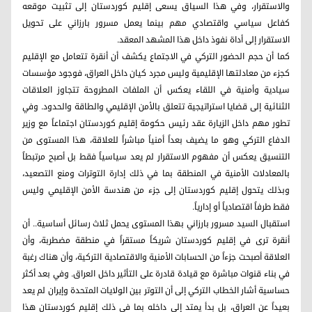
والاستقرار، وفي هذا السياق يسعى إقليم كوردستان إلى تثبيت موقعه
كفاعل سياسي واقتصادي مهم بينما يعمل مسرور بارزاني على تحويل
الاستقرار إلى أداة نفوذ داخل هذا المشهد المعقد.
كما أن حجم الحضور التركي في الاجتماع يكشف أن أنقرة تتعامل مع الإقليم
كجزء من معادلتها الإقليمية وليس مجرد كيان داخل العراق، فوجود مؤسسات
سيادية وأمنية في اللقاء يعكس أن الملفات المطروحة تتجاوز العلاقات
الثنائية إلى قضايا استراتيجية تتعلق بالأمن الإقليمي والطاقة والحدود. وفي
تطور مهم داخل الزيارة عقد رئيس حكومة إقليم كوردستان اجتماعاً مع وزير
الدفاع التركي وهو ما يضيف بعداً أمنياً مباشراً للعلاقة، هذا المستوى من
التنسيق يعكس أن مفهوم الاستقرار لم يعد سياسياً فقط بل أصبح مرتبطاً
بالمعادلات الأمنية في المنطقة بما في ذلك إدارة التوترات ومنع التصعيد،
وبذلك يتحول إقليم كوردستان إلى جزء من هندسة الأمن الإقليمي وليس
فقط طرفاً اقتصادياً أو إدارياً.
استقبال السيد مسرور بارزاني بهذا المستوى يحمل ثلاث رسائل أساسية.. أن
أنقرة ترى في إقليم كوردستان شريكاً مستقراً في منطقة مضطربة، وأن
العلاقة أصبحت جزءاً من الحسابات الأمنية والاقتصادية التركية، وأن هناك رغبة
في بناء قنوات مباشرة مع قيادة قادرة على التأثير داخل العراق. وفي بعد أكثر
حساسية أشار الخطاب التركي إلى أن التوتر بين الولايات المتحدة وإيران لم يعد
بعيداً عن العراق، بل بدأ يمتد إلى داخله بما في ذلك إقليم كوردستان هذا