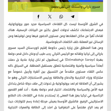
مسرور بارزاني والسلطة التي تُبنى بصمت
في الشرق الأوسط ليست كل اللقاءات السياسية مجرد صور بروتوكولية،
فبعض الاجتماعات تكشف تحولات أعمق بكثير من البيانات الرسمية، هناك
لقاءات تُقرأ من مكان انعقادها ومن مستوى الحضور فيها ومن توقيتها ومن
الرسائل غير المعلنة خلف الكلمات الدبلوماسية.
ومن هذا المنطلق فإن زيارة رئيس حكومة إقليم كوردستان السيد مسرور
بارزاني إلى تركيا ولقائه مع الرئيس التركي رجب طيب أردوغان داخل قصر دولمة
بهجة (Dolmabahçe Sarayı) في إسطنبول، لم تكن زيارة عادية بل حملت
أبعاداً سياسية وأمنية واقتصادية تتعلق بمستقبل المنطقة. في السياق ذاته
عكس اللقاء مستوى متقدماً من التنسيق بين أنقرة وأربيل خصوصاً مع
مشاركة وزراء الخارجية والدفاع والطاقة ورئيس الاستخبارات التركي وهو ما
يشير إلى أن العلاقة لم تعد بروتوكولية بل تحولت إلى ملف دولة شامل يتداخل
فيه الأمن والسياسة والاقتصاد، اختيار قصر دولمة بهجة ، أحد أهم القصور
الرئاسية في تركيا يعزز هذا المعنى إذ يُستخدم عادة في اللقاءات ذات الطابع
الاستراتيجي الرفيع. فالشرق الأوسط يعيش مرحلة إعادة رسم للتوازنات حيث
لم يعد الراع مقتصراً على الجغرافيا بل امتد إلى الطاقة والممرات التجارية