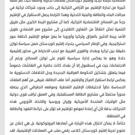
اقتصادياً، ترتبط تركيا وإقليم كوردستان بعلاقات تجارية واسعة حيث تمر نسبة
كبيرة من تجارة الإقليم عبر الأراضي التركية إلى جانب وجود شركات تركية في
مجالات البناء والطاقة والبنية التحتية وهذا الترابط يجعل الاستقرار في الإقليم
جزءاً من المصالح الاقتصادية التركية، كما أن مشاريع الربط الكبرى مثل طريق
التنمية تمثل انتقالاً من التعاون التقليدي إلى مشروع ممر اقتصادي طويل
الأمد يربط الخليج بالعراق وتركيا وأوروبا ما يعزز موقع الإقليم كحلقة عبور
استراتيجية. وفي الإطار السياسي، يتحرك إقليم كوردستان ضمن سياسة توازن
دقيقة بين تركيا وبغداد والقوى الغربية مع تجنب الانخراط في محاور إقليمية
حادة وهو ما يعكس إدارة سياسية تقوم على توازن المصالح، ورغم أن
الاجتماعات جرت في إسطنبول إلا أن بغداد كانت حاضرة في النقاشات خصوصاً
فيما يتعلق بتشكيل الحكومة العراقية الجديدة وحل الخلافات الدستورية ما
يعكس ترابط استقرار المركز والإقليم. أما ملف الطاقة، فيبقى من أهم الملفات
الحساسة نظراً لاحتياطات الإقليم النفطية وموقعه الجغرافي الذي يجعله
محوراً محتملاً في مشاريع الطاقة المستقبلية. وفي العمق تراقب قوى دولية
مثل الولايات المتحدة الأمريكية وإيران وروسيا والاتحاد الأوروبي هذه
التحركات بدقة لأن أي إعادة تموضع للإقليم قد تؤثر على خرائط النفوذ والطاقة
في المنطقة.
ختاماً، لا يمكن اختزال هذه الزيارة في أبعادها البروتوكولية بل هي إعلان عن
نضوج تجربة إقليم كوردستان كلاعب رقمي صلب في المعادلات الإقليمية، لقد