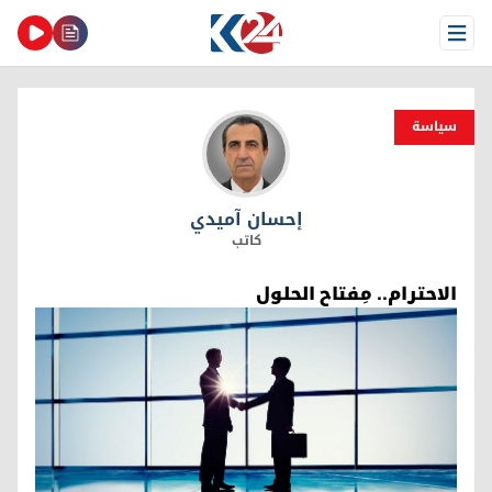
Open Menu
سیاسة
إحسان آميدي
إحسان آميدي
كاتب
الاحترام.. مِفتاح الحلول