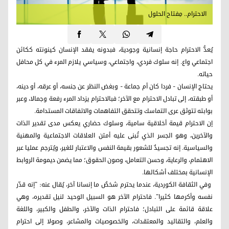
الاحترام.. مِفتاح الحلول
يُعدُّ الاحترام حاجة إنسانية وجودية، فبدونه يفقد الإنسان كينونته ككائن
اجتماعي واع. إنه سلوك فردي، واجتماعي، وسياسي يلازم المرء في كل محافل
حياته.
يحتاج الإنسان - فردا كان أم جماعة - وبغض النظر عن جنسه، أو عرقه، أو دينه،
أو طبقته، إلى تبادل الاحترام مع الآخر؛ فبالاحترام يزداد المرء رفعة وجمالا، وعبر
بوابته تتوثق عرى التماسك وتتحقق التفاهمات والاتفاقات المستدامة.
إن الاحترام قيمة أخلاقية سامية، وسلوك حضاري يعكس مدى تقدير الذات
والآخرين، وهو الجسر الذي تُبنى عليه أمتن العلاقات الاجتماعية والمهنية
والسياسية. إنه تجسيدٌ للشعور بقيمة النفس والاعتبار للغير، ويُترجم عمليا عبر
الاهتمام، والرعاية، وحسن التعامل، وصون الحقوق؛ مما يضمن ديمومة الروابط
الإنسانية بمختلف أشكالها.
وفي الثقافة الكوردية، عندما يحترم شخصٌ ما إنسانا آخر، يُقال عنه: "إنه قدّر
نفسه وأكرمها كثيرا". فاحترام الآخر هو السبيل الوحيد لنيل تقديره، وهي
علاقة قائمة على التبادل؛ فاحترام الذات والآخر، والطفل والكبير، واللغة
والعلم، والتقاليد والمعتقدات، والخصوصيات والمشاعر، وصولا إلى احترام