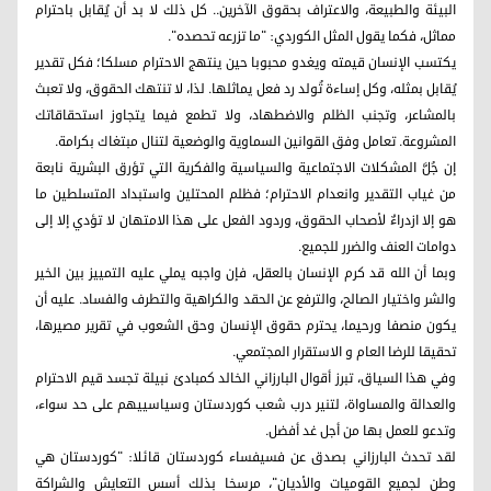
البيئة والطبيعة، والاعتراف بحقوق الآخرين.. كل ذلك لا بد أن يُقابل باحترام
مماثل، فكما يقول المثل الكوردي: "ما تزرعه تحصده".
يكتسب الإنسان قيمته ويغدو محبوبا حين ينتهج الاحترام مسلكا؛ فكل تقدير
يُقابل بمثله، وكل إساءة تُولد رد فعل يماثلها. لذا، لا تنتهك الحقوق، ولا تعبث
بالمشاعر، وتجنب الظلم والاضطهاد، ولا تطمع فيما يتجاوز استحقاقاتك
المشروعة. تعامل وفق القوانين السماوية والوضعية لتنال مبتغاك بكرامة.
إن جُلَّ المشكلات الاجتماعية والسياسية والفكرية التي تؤرق البشرية نابعة
من غياب التقدير وانعدام الاحترام؛ فظلم المحتلين واستبداد المتسلطين ما
هو إلا ازدراءٌ لأصحاب الحقوق، وردود الفعل على هذا الامتهان لا تؤدي إلا إلى
دوامات العنف والضرر للجميع.
وبما أن الله قد كرم الإنسان بالعقل، فإن واجبه يملي عليه التمييز بين الخير
والشر واختيار الصالح، والترفع عن الحقد والكراهية والتطرف والفساد. عليه أن
يكون منصفا ورحيما، يحترم حقوق الإنسان وحق الشعوب في تقرير مصيرها،
تحقيقا للرضا العام و الاستقرار المجتمعي.
وفي هذا السياق، تبرز أقوال البارزاني الخالد كمبادئ نبيلة تجسد قيم الاحترام
والعدالة والمساواة، لتنير درب شعب كوردستان وسياسييهم على حد سواء،
وتدعو للعمل بها من أجل غد أفضل.
لقد تحدث البارزاني بصدق عن فسيفساء كوردستان قائلا: "كوردستان هي
وطن لجميع القوميات والأديان"، مرسخا بذلك أسس التعايش والشراكة