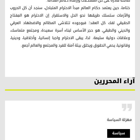
صالحة قادرة على حل المشكلات وإرساء دعائم العدالة.
ختاما، حين يعتمد حكام العالم مبدأ الاحترام المتبادل، سنجد أن كل الحروب
والأزمات ستسلك طريقها نحو الحل والاستقرار. إن الاحترام هو المِفتاح
الحقيقي لفك كل العقد؛ فبوجوده تتلاشى المظالم والاضطهاد العرقي
والديني والطبقي. هو حجر الأساس لبناء أسرة سعيدة، ومجتمع متماسك،
وعلاقات دولية سليمة. لذا، يبقى الاحترام واجبا إنسانيا، وأخلاقيا، ودينيا،
وقانونيا، يحمي الحقوق ويخلق بيئة آمنة للفرد والمجتمع والعالم أجمع.
آراء المحررين
مهزلة السياسة
سیاسة