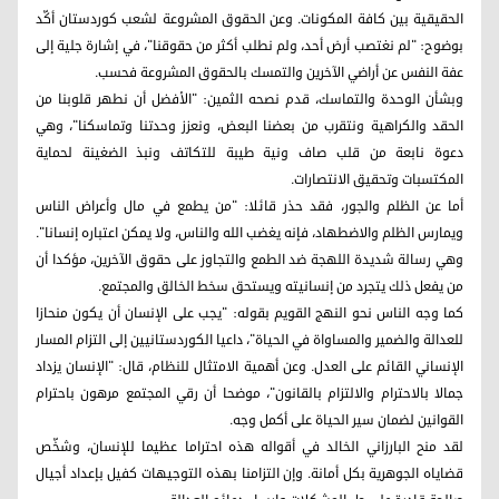
الحقيقية بين كافة المكونات. وعن الحقوق المشروعة لشعب كوردستان أكّد
بوضوح: "لم نغتصب أرض أحد، ولم نطلب أكثر من حقوقنا"، في إشارة جلية إلى
عفة النفس عن أراضي الآخرين والتمسك بالحقوق المشروعة فحسب.
وبشأن الوحدة والتماسك، قدم نصحه الثمين: "الأفضل أن نطهر قلوبنا من
الحقد والكراهية ونتقرب من بعضنا البعض، ونعزز وحدتنا وتماسكنا"، وهي
دعوة نابعة من قلب صاف ونية طيبة للتكاتف ونبذ الضغينة لحماية
المكتسبات وتحقيق الانتصارات.
أما عن الظلم والجور، فقد حذر قائلا: "من يطمع في مال وأعراض الناس
ويمارس الظلم والاضطهاد، فإنه يغضب الله والناس، ولا يمكن اعتباره إنسانا".
وهي رسالة شديدة اللهجة ضد الطمع والتجاوز على حقوق الآخرين، مؤكدا أن
من يفعل ذلك يتجرد من إنسانيته ويستحق سخط الخالق والمجتمع.
كما وجه الناس نحو النهج القويم بقوله: "يجب على الإنسان أن يكون منحازا
للعدالة والضمير والمساواة في الحياة"، داعيا الكوردستانيين إلى التزام المسار
الإنساني القائم على العدل. وعن أهمية الامتثال للنظام، قال: "الإنسان يزداد
جمالا بالاحترام والالتزام بالقانون"، موضحا أن رقي المجتمع مرهون باحترام
القوانين لضمان سير الحياة على أكمل وجه.
لقد منح البارزاني الخالد في أقواله هذه احتراما عظيما للإنسان، وشخّص
قضاياه الجوهرية بكل أمانة. وإن التزامنا بهذه التوجيهات كفيل بإعداد أجيال