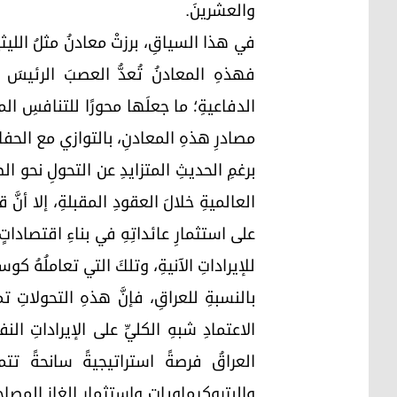
والعشرينَ.
في هذا السياقِ، برزتْ معادنُ مثلُ الليثيوم
فهذهِ المعادنُ تُعدُّ العصبَ الرئيسَ ف
الدفاعيةِ؛ ما جعلَها محورًا للتنافسِ الم
مصادرِ هذهِ المعادنِ، بالتوازي مع الحفاظِ
برغمِ الحديثِ المتزايدِ عن التحولِ نحو ال
العالميةِ خلالَ العقودِ المقبلةِ، إلا أنَّ
على استثمارِ عائداتِهِ في بناءِ اقتصاداتٍ 
للإيراداتِ الآنيةِ، وتلكَ التي تعاملُهُ كو
بالنسبةِ للعراقِ، فإنَّ هذهِ التحولاتِ تمث
الاعتمادِ شبهِ الكليِّ على الإيراداتِ الن
العراقُ فرصةً استراتيجيةً سانحةً تتم
والبتروكيماوياتِ واستثمارِ الغازِ المصاح