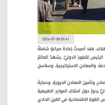
2026-07-08 09:41
هلاكِ، فقد أصبحتْ إعادةَ صياغةٍ شاملةً
الرئيسَ للنفوذِ الدوليِّ، يشهدُ العالمُ
قدمةِ، والمعادنِ الاستراتيجيةِ، وسلاسلِ
ادرِ، وتأمينَ المعادنِ الحيويةِ، وحمايةَ
ُّ يدورُ حولَ امتلاكِ المواردِ الطبيعيةِ
سَ القوةِ الاقتصاديةِ في القرنِ الحادي