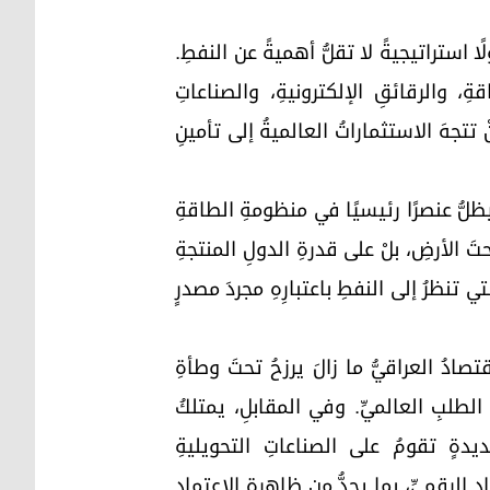
ًا استراتيجيةً لا تقلُّ أهميةً عن النفطِ.
ِ، والرقائقِ الإلكترونيةِ، والصناعاتِ
تتجهَ الاستثماراتُ العالميةُ إلى تأمينِ
سيظلُّ عنصرًا رئيسيًا في منظومةِ الطاقةِ
حتَ الأرضِ، بلْ على قدرةِ الدولِ المنتجةِ
ي تنظرُ إلى النفطِ باعتبارِهِ مجردَ مصدرٍ
قتصادُ العراقيُّ ما زالَ يرزحُ تحتَ وطأةِ
ي الطلبِ العالميِّ. وفي المقابلِ، يمتلكُ
يدةٍ تقومُ على الصناعاتِ التحويليةِ
الرقميِّ، بما يحدُّ من ظاهرةِ الاعتمادِ