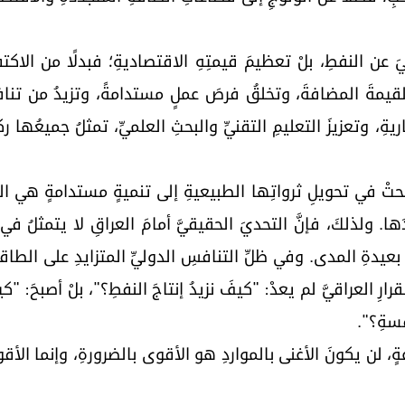
ليَ عن النفطِ، بلْ تعظيمَ قيمتِهِ الاقتصاديةِ؛ فبدلًا من الاكتف
لقيمةَ المضافةَ، وتخلقُ فرصَ عملٍ مستدامةً، وتزيدُ من تنافسي
ريةِ، وتعزيزَ التعليمِ التقنيِّ والبحثِ العلميِّ، تمثلُ جميعُها 
تي نجحتْ في تحويلِ ثرواتِها الطبيعيةِ إلى تنميةٍ مستدامةٍ هي
ها. ولذلكَ، فإنَّ التحديَ الحقيقيَّ أمامَ العراقِ لا يتمثلُ في 
 بعيدةِ المدى. وفي ظلِّ التنافسِ الدوليِّ المتزايدِ على الطاقة
رِ العراقيَّ لم يعدْ: "كيفَ نزيدُ إنتاجَ النفطِ؟"، بلْ أصبحَ: "
فسةِ؟".
، لن يكونَ الأغنى بالمواردِ هو الأقوى بالضرورةِ، وإنما الأقوى