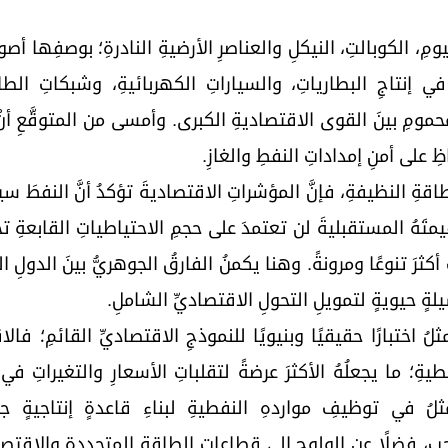
ِ، الكوبالتِ، النيكلِ والعناصرِ الأرضيةِ النادرةِ؛ بوصفِها أصول
ي إنتاجِ البطارياتِ، والسياراتِ الكهربائيةِ، وشبكاتِ الطاقة
حمومِ بينَ القوى الاقتصاديةِ الكبرى. وأمسى من المتوقَّعِ أنْ 
 على أمنِ إمداداتِ النفطِ والغازِ.
طاقةِ النظيفةِ، فإنَّ المؤشراتِ الاقتصاديةَ تؤكدُ أنَّ النفطَ 
 قيمتَهُ المستقبليةَ لن تعتمدَ على حجمِ الاحتياطياتِ القابعةِ ت
أكثرَ تنوعًا ومرونةً. وهنا يكمنُ الفارقُ الجوهريُّ بينَ الدولِ الت
سيلةٍ حيويةٍ لتمويلِ التحولِ الاقتصاديِّ الشاملِ.
لُ اختبارًا حقيقيًا وبنيويًا للنموذجِ الاقتصاديِّ القائمِ؛ فالا
فطيةِ؛ ما يجعلُهُ الأكثرَ عرضةً لتقلباتِ الأسعارِ والتغيراتِ ف
ثلُ في توظيفِ مواردهِ النفطيةِ لبناءِ قاعدةٍ إنتاجيةٍ جد
بِ، فضلًا عن الولوجِ إلى قطاعاتِ الطاقةِ المتجددةِ والاقتصادِ 