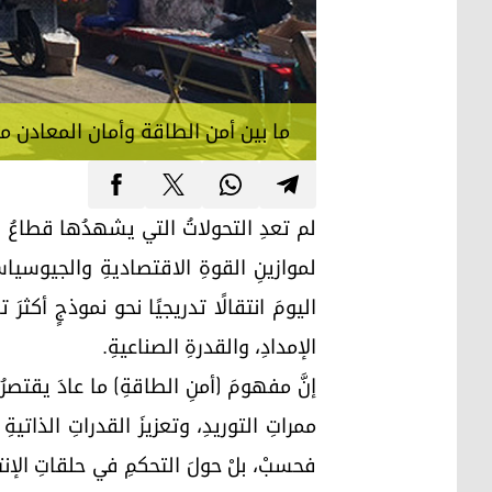
ما بين أمن الطاقة وأمان المعادن ما
لم تعدِ التحولاتُ التي يشهدُها قطاعُ ال
لموازينِ القوةِ الاقتصاديةِ والجيوسياسية
اليومَ انتقالًا تدريجيًا نحو نموذجٍ أكثر
الإمدادِ، والقدرةِ الصناعيةِ.
إنَّ مفهومَ (أمنِ الطاقةِ) ما عادَ يقتصرُ
ممراتِ التوريدِ، وتعزيزَ القدراتِ الذاتية
فحسبْ، بلْ حولَ التحكمِ في حلقاتِ الإنت