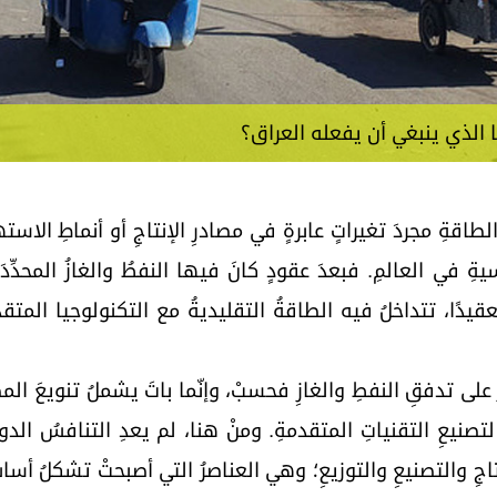
 الذي ينبغي أن يفعله العراق؟
طاقةِ مجردَ تغيراتٍ عابرةٍ في مصادرِ الإنتاجِ أو أنماطِ الاست
ِ في العالمِ. فبعدَ عقودٍ كانَ فيها النفطُ والغازُ المحدِّدَ 
َ تعقيدًا، تتداخلُ فيه الطاقةُ التقليديةُ مع التكنولوجيا المت
 على تدفقِ النفطِ والغازِ فحسبْ، وإنّما باتَ يشملُ تنويعَ المص
ِ لتصنيعِ التقنياتِ المتقدمةِ. ومنْ هنا، لم يعدِ التنافسُ الدولي
اجِ والتصنيعِ والتوزيعِ؛ وهي العناصرُ التي أصبحتْ تشكلُ أسا