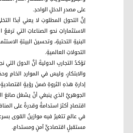
على مصدرِ الدخلِ الواحدِ.
إنَّ التحولَ المطلوبَ لا يعني أبدًا التخ
الاستثماراتِ نحو الصناعاتِ التي ترفعُ ا
البنيةِ التحتيةِ، وتحسينَ البيئةِ الاستثما
التحولاتِ العالميةِ.
تؤكدُ التجاربِ الدوليةَ أنَّ الدولَ ال
والابتكارِ، وليسَ في المواردِ الخامِ وحدَ
إدارةِ هذهِ الثروةِ ضمنَ رؤيةٍ اقتصاديةٍ
الجوهريَّ الذي ينبغي أنْ يشغلَ صانعَ القرا
اقتصادٍ أكثرَ استدامةً وقدرةً على المنا
في عالمٍ تتغيرُ فيه موازينُ القوى بسرعةٍ
مستقبلٍ اقتصاديٍّ آمنٍ ومستدامٍ.