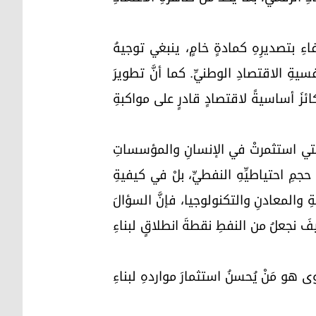
اءِ بتصديرِهِ كمادةٍ خامٍ، ينبغي توجيهُ
ةِ الاقتصادِ الوطنيِّ. كما أنَّ تطويرَ
ركائزَ أساسيةً لاقتصادٍ قادرٍ على مواكبةِ
 التي استثمرتْ في الإنسانِ والمؤسساتِ
حجمِ احتياطيِّهِ النفطيِّ، بلْ في كيفيةِ
ِ والمعادنِ والتكنولوجيا، فإنَّ السؤالَ
كيفَ نجعلُ من النفطِ نقطةَ انطلاقٍ لبناءِ
 هو مَنْ يُحسنُ استثمارَ مواردهِ لبناءِ