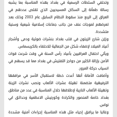
وتحتفي السلطات الرسمية في بغداد بهذه المناسبة بما يشبه
رسالة طمأنة إلى السكان المسيحيين الذي تقلص عددهم في
العراق إلى الربع منذ سقوط النظام السابق عام 2003 وذلك بعد
تعرضهم لموجات عنف من جانب جماعات إسلامية شيعية وسنية
متشددة.
وزيّن شارع الزيتون في قلب بغداد بنشرات ضوئية ودمى وأشجار
أعياد الميلاد لإضفاء شكل من الجمالية للاحتفاء بالكريسماس.
ويأتي احتفال العراقيين بأعياد رأس السنة في وقت شرعت قوات
الأمن بإزالة الكثير من حواجز التفتيش في بغداد مما قد يسهم في
انسياب حركة المرور.
وأضافت الأمانة أنها أعدت خطة لاستقبال الأسر في مرافقها
الترفيهية متضمنة تهيئة عشرات الألعاب ونصب نشرات الزينة
وتهيئة الألعاب النارية لإطلاقها خلال المناسبة في عدد من مناطق
بغداد خاصة المنصور والكرادة وكورنيش الاعظمية وحدائق ابي
نواس.
وغالبا ما يرافق إحياء مثل هذه المناسبة إجراءات أمنية مشددة