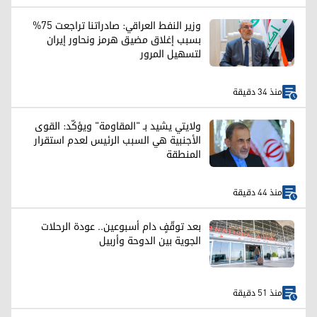
وزير النفط العراقي: صادراتنا تراجعت 75%
بسبب إغلاق مضيق هرمز ونحاور إيران
لتسهيل المرور
منذ 34 دقيقة
ولايتي يشيد بـ "المقاومة" ويؤكّد: القوى
الأجنبية هي السبب الرئيس لعدم استقرار
المنطقة
منذ 44 دقيقة
بعد توقّفٍ دام أسبوعين.. عودة الرحلات
الجوية بين الدوحة وأربيل
منذ 51 دقيقة