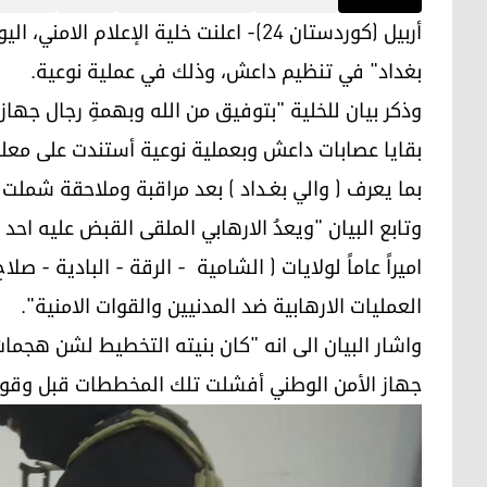
أربيل (كوردستان 24)- اعلنت خلية الإعلام 
بغداد" في تنظيم داعش، وذلك في عملية نوعية.
وذكر بيان للخلية "بتوفيق من الله وبهمةِ رجال جهاز
بقايا عصابات داعش وبعملية نوعية أستندت على معلو
بما يعرف ( والي بغـداد ) بعد مراقبة وملاحقة شملت
وتابع البيان "ويعدُ الارهابي الملقى القبض عليه 
اميراً عاماً لولايات ( الشامية - الرقة - البادية - صل
العمليات الارهابية ضد المدنيين والقوات الامنية".
واشار البيان الى انه "كان بنيته التخطيط لشن هجم
جهاز الأمن الوطني أفشلت تلك المخططات قبل وقوع