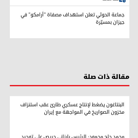
جماعة الحوثي تعلن استهداف مصفاة "أرامكو" في
جيزان بمسيّرة
مقالة ذات صلة
البنتاغون يضغط لإنتاج عسكري طارئ عقب استنزاف
مخزون الصواريخ في المواجهة مع إيران
محمد حاج محمود: الرئيس بارزاني حريص على توحيد