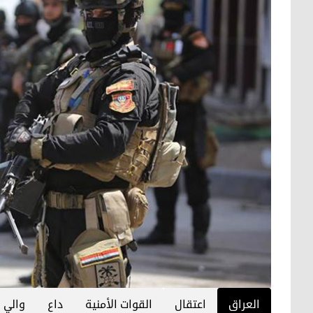
العراق
اعتقال
القوات الأمنية
داع
والي 