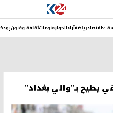
ة
اقتصاد
ریاضة
آراء
الحوار
منوعات
ثقافة وفنون
پودک
قي يطيح بـ"والي بغداد"