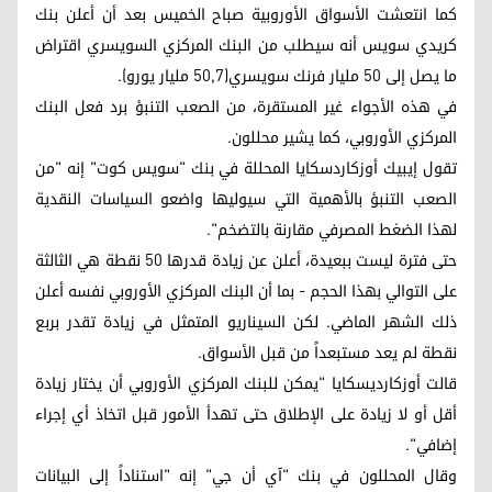
كما انتعشت الأسواق الأوروبية صباح الخميس بعد أن أعلن بنك
كريدي سويس أنه سيطلب من البنك المركزي السويسري اقتراض
ما يصل إلى 50 مليار فرنك سويسري(50,7 مليار يورو).
في هذه الأجواء غير المستقرة، من الصعب التنبؤ برد فعل البنك
المركزي الأوروبي، كما يشير محللون.
تقول إيبيك أوزكاردسكايا المحللة في بنك "سويس كوت" إنه "من
الصعب التنبؤ بالأهمية التي سيوليها واضعو السياسات النقدية
لهذا الضغط المصرفي مقارنة بالتضخم".
حتى فترة ليست ببعيدة، أعلن عن زيادة قدرها 50 نقطة هي الثالثة
على التوالي بهذا الحجم - بما أن البنك المركزي الأوروبي نفسه أعلن
ذلك الشهر الماضي. لكن السيناريو المتمثل في زيادة تقدر بربع
نقطة لم يعد مستبعداً من قبل الأسواق.
قالت أوزكارديسكايا "يمكن للبنك المركزي الأوروبي أن يختار زيادة
أقل أو لا زيادة على الإطلاق حتى تهدأ الأمور قبل اتخاذ أي إجراء
إضافي".
وقال المحللون في بنك "آي أن جي" إنه "استناداً إلى البيانات