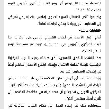
الاقتصادية وحدها يتوقع أن يرفع البنك المركزي الأوروبي اليوم
الفائدة 50 نقطة".
وأضافوا "لكن الانتقال السريع لعدوى إفلاس بنك إقليمي أمريكي
إلى المصارف الأوروبية لا يمكن تجاهله تماماً".
-نقاشات حامية-
أمام ارتفاع الأسعار في أعقاب الهجوم الروسي على أوكرانيا، بدأ
البنك المركزي الأوروبي في تموز يوليو دورة غير مسبوقة لرفع
أسعار الفائدة.
هذا التشدد النقدي القسري، الذي طبقته جميع البنوك المركزية
الرئيسية لزيادة تكلفة الائتمان وإبطاء ارتفاع الأسعار، ساهم أيضاً
في إضعاف المصارف التجارية.
ووفقاً لمصرف "آي أن جي" فان "الحكمة تملي علينا أخذ قسط من
الراحة (في التشدد النقدي) وأن تستأنف الزيادات لاحقاً لكن البنك
المركزي الأوروبي قد يعتبر أن مصداقيته في مكافحة التضخم التي
تأثرت أصلاً، ستتضرر أكثر".
سيساهم ذلك في إحياء الجدل بين حكام البنوك المركزية في