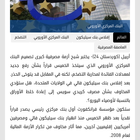
البنك المركزي الأوروبي
العالم
إفلاس بنك سيليكون
البنك المركزي الأوروبي
التضخم
العاصفة المصرفية
أربيل (كوردستان 24)- يختبر شبح أزمة مصرفية كبرى تصميم البنك
المركزي الأوروبي الذي سيتخذ الخميس قراراً بشأن رفع جديد
لمعدلات الفائدة لمحاربة التضخم، لكنه في المقابل قد يتوخى الحذر.
بعد إفلاس بنك سيليكون فالي في الولايات المتحدة، هل ستؤدي
المخاوف بشأن مصرف كريدي سويس إلى إعادة خلط الأوراق
بالنسبة لأوصياء اليورو؟.
ستكون مؤسسة فرانكفورت أول بنك مركزي رئيسي يصدر قراراً
نقدياً بعد ظهر الخميس منذ انهيار بنك سيليكون فالي ومصرفين
أمريكيين إقليميين آخرين، مما أثار مخاوف من تكرار الأزمة المالية
لعام 2008.