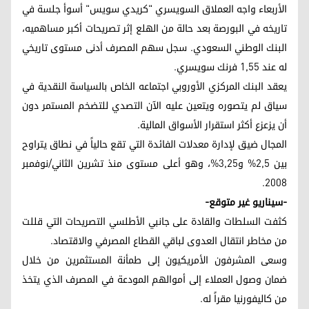
الأربعاء واجه العملاق السويسري "كريدي سويس" أسوأ جلسة في
تاريخه في البورصة بعد حالة من الهلع إثر تصريحات أكبر مساهميه،
البنك الوطني السعودي. سجل سهم المصرف أدنى مستوى تاريخي
له عند 1,55 فرنك سويسري.
يعقد البنك المركزي الأوروبي اجتماعه الخاص بالسياسة النقدية في
سياق لم يتصوره ويتعين عليه الآن التصدي للتضخم المستمر دون
أن يزعزع أكثر استقرار الأسواق المالية.
المجال ضيق لإدارة معدلات الفائدة التي تقع حالياً في نطاق يتراوح
بين 2,5% و3,25%، وهو أعلى مستوى منذ تشرين الثاني/نوفمبر
2008.
-سيناريو غير متوقع-
كثفت السلطات والقادة على جانبي الأطلسي التصريحات التي قللت
من مخاطر انتقال العدوى لباقي القطاع المصرفي والاقتصاد.
وسعى المشرفون الأمريكيون إلى طمأنة المستثمرين من خلال
ضمان وصول العملاء إلى أموالهم المودعة في المصرف الذي يتخذ
من كاليفورنيا مقراً له.