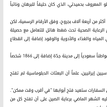
 المعروف بحميدتي، الذي كان حليفاً للبرهان ونائباً
على الأقل وإصابة أكثر من أربعة آلاف بجروح، وفق الأرقام الرسمية، لكن
م الرعاية الصحية تحت ضغط هائل للتعامل مع حصيلة
 في المياه والغذاء والأدوية والوقود إضافة إلى انقطاع
وأعلنت وزارة الخارجية السعودية السبت وصول 20 مواطناً سعودياً إلى مدينة جدّة إضافة إلى 1866 شخصاً
يين إيرانيين، علماً أن البعثات الدبلوماسية لم تفتح
إن السفارات ستعيد فتح أبوابها "في أقرب وقت ممكن".
إليه الشهر الماضي برعاية الصين على أن تفتح كل من