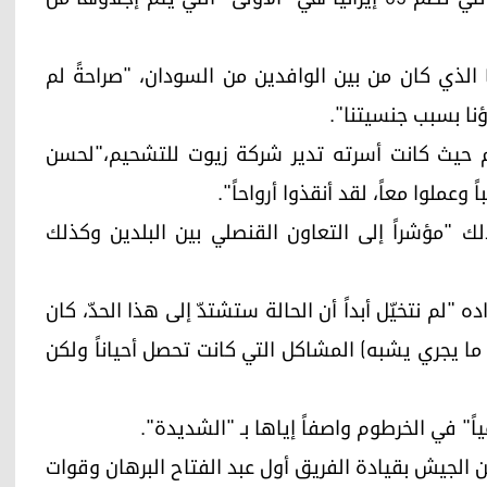
قال الإيراني مهرداد مالك زاده (28 عاماً) الذي كان من بين الوافدين من السودان، "صراحةً لم
اؤنا بسبب جنسيتنا".
حيث كانت أسرته تدير شركة زيوت للتشحيم،"لحسن
وعملوا معاً، لقد أنقذوا أرواحاً".
ذلك "مؤشراً إلى التعاون القنصلي بين البلدين وكذلك
لم نتخيّل أبداً أن الحالة ستشتدّ إلى هذا الحدّ، كان
 ما يجري يشبه) المشاكل التي كانت تحصل أحياناً ولكن
اً" في الخرطوم واصفاً إياها بـ "الشديدة".
سودان في 15 نيسان أبريل بين الجيش بقيادة الفريق أول عبد الفتاح البرهان وقوات