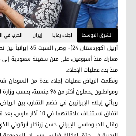
الشرق الاوسط
إجلاء رعايا
إيران
الحرب في ا
معارك منذ أسبوعين، على متن سفينة سعودية إلى مد
منذ بدء عمليات الإجلاء.
ونظّمت الرياض عمليات إجلاء عدة من السودان 
ومواطنون يحملون أكثر من 96 جنسية، بحسب وزارة الخارجية السعودية.
ويأتي إجلاء الإيرانيين في خضم التقارب بين الرياض و
اتفاق لاستئناف علاقاتهما في 10 آذار مارس، بعد قطيعة استمرّت سبع سنوات.
وقال الدبلوماسي الإيراني حسن زرنكار أبرقوئي ال