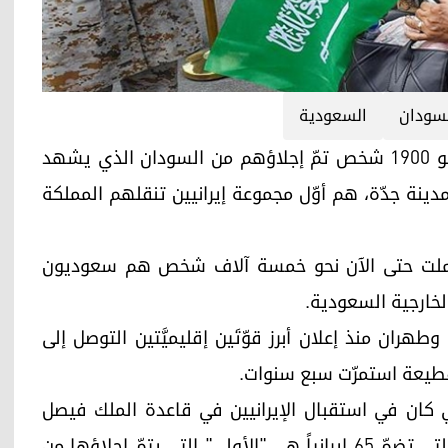
لسودان
السعودية
أربيل (كوردستان 24)- وصل السبت 65 إيرانياً بين نحو 1900 شخص تمّ إجلاؤهم من السودان الذي يشهد
ينة جدّة، هم أوّل مجموعة إيرانيين تنقلهم المملكة
شملت حتى الآن نحو خمسة آلاف شخص هم سعوديون
طهران منذ إعلان أبرز قوّتَين إقليميَّتين التوصل إلى
ذي كان في استقبال الإيرانيين في قاعدة الملك فيصل
البحرية في جدّة، لوكالة فرانس برس إن المجموعة التي تضمّ 65 إيرانياً هي "الأولى" التي يتمّ إجلاؤها من