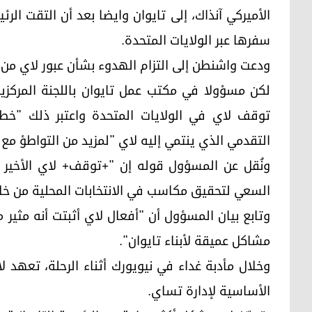
الأميركي آنذاك، إلى تايوان وايضا بعد أن التقت الر
سفرها عبر الولايات المتحدة.
ودعت واشنطن إلى التزام الهدوء بشأن عبور لاي من ا
لكن مسؤولا في مكتب عمل تايوان باللجنة المركزي
توقف لاي في الولايات المتحدة واعتبر ذلك "خطو
التقدمي الذي ينتمي إليه لاي "لمزيد من التواطؤ مع ا
ونُقل عن المسؤول قوله إن "+توقف+ لاي الأخير .
السعي لتحقيق مكاسب في الانتخابات المحلية من خلا
وتابع بيان المسؤول أن "أفعال لاي أثبتت أنه مثير
مشاكل عميقة لأبناء تايوان".
وخلال مأدبة غداء في نيويورك أثناء الرحلة، تعهد 
الأساسية لإدارة تساي.