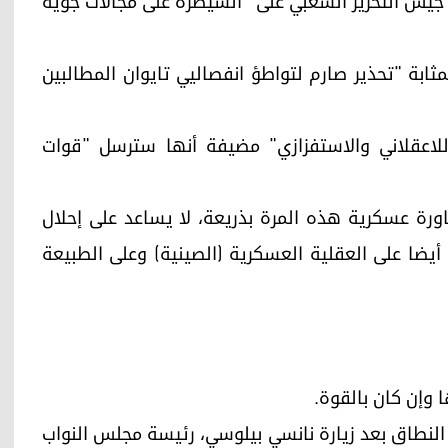
 جيش التحرير الشعبي على "السيطرة على مجالات جوية
مثابة "تحذير صارم لتواطؤ انفصاليي تايوان المطالبين
لاعقلاني والاستفزازي" مضيفة أنها سترسل "قوات
مناورة عسكرية هذه المرة بذريعة، لا يساعد على إحلال
يضا على العقلية العسكرية (الصينية) وعلى الطبيعة
 وإن كان بالقوة.
النطاق بعد زيارة نانسي بيلوسي، رئيسة مجلس النواب