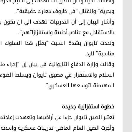
وأضافت شينخوا أن التدريبات تهدف إلى اختبار قدرة
وبحرية" والقتال "في ظروف معارك حقيقية".
وأشار البيان إلى أن التدريبات تهدف الى ان تكون ب
بالاستقلال مع عناصر أجنبية واستفزازاتهم".
ونددت تايوان بشدة السبت "بمثل هذا السلوك ال
مناسبة" للرد.
وقالت وزارة الدفاع التايوانية في بيان إن "إجراء 
السلام والاستقرار في مضيق تايوان ويسلط الضوء أ
المهيمنة لتوسعها العسكري".
خطوة استفزازية جديدة
تعتبر الصين تايوان جزءا من أراضيها وتعهدت إعادتها
وأجرت الصين العام الماضي تدريبات عسكرية واسعة 