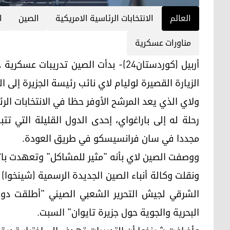
العالم
الانتخابات الرئاسية الامريكية
الصين
ا
مناورات عسكرية
أربيل (كوردستان24)- بدأت الصين تدريب
الزيارة القصيرة لوليام لاي نائب رئيسة الجزيرة إلى ال
ولاي الذي يعد المرشح الأوفر حظا في الانتخابات الر
رحلة له إلى باراغواي، إحدى الدول القليلة التي تت
مجددا في سان فرانسيسكو في طريق العودة.
ووصفت الصين لاي بأنه "مثير للمشاكل" وتعهدت باتخ
ونقلت وكالة أنباء الصين الجديدة الرسمية (شينخو
الشرقي لجيش التحرير الشعبي الصيني "أطلقت دور
البحرية والجوية حول جزيرة تايوان" السبت.