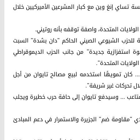
ئيسة تساي إنغ وين مع كبار المشرعين الأميركيين خلال
لولايات المتحدة، واصفة توقفه بأنه روتيني.
ة للحزب الشيوعي الصيني الحاكم "دان بشدة" السبت
ة استفزازية جديدة" من جانب الحزب الديموقراطي
لولايات المتحدة".
.. كان تمويهًا استخدمه لبيع مصالح تايوان من أجل
ل تحركات غير شريفة".
 متاعب ... وسيدفع تايوان إلى حافة حرب خطيرة ويجلب
لاي "مقاومة ضم" الجزيرة والاستمرار في دعم المبادئ