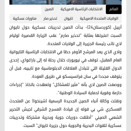
العالم
الانتخابات الرئاسية الامريكية
الصين
الولايات المتحدة الامريكية
تايوان
تحذير صار
مناورات عسكرية
أربيل (كوردستان24)- بدأت الصين تدريبات عسكرية حول تايوان
السبت اعتبرتها بمثابة "تحذير صارم" عقب الزيارة القصيرة لوليام
لاي نائب رئيسة الجزيرة إلى الولايات المتحدة.
ولاي الذي يعد المرشح الأوفر حظا في الانتخابات الرئاسية التايوانية
العام المقبل، توقف في نيويورك خلال رحلة له إلى باراغواي، إحدى
الدول القليلة التي تتبادل العلاقات الدبلوماسية مع تايبيه، قبل أن
يتوقف مجددا في سان فرانسيسكو في طريق العودة.
ووصفت الصين لاي بأنه "مثير للمشاكل" وتعهدت باتخاذ "إجراءات
حازمة وقوية لحماية السيادة الوطنية".
ونقلت وكالة أنباء الصين الجديدة الرسمية (شينخوا) عن المتحدث
العسكري شي يي قوله إن قيادة المسرح الشرقي لجيش التحرير
الشعبي الصيني "أطلقت دوريات جوية وبحرية مشتركة وتدريبات
عسكرية للقوات البحرية والجوية حول جزيرة تايوان" السبت.