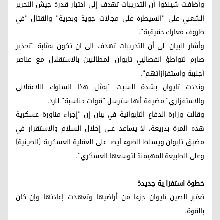
وأضافت شينخوا أن التدريبات تهدف إلى اختبار قدرة جيش التحرير
الشعبي على "السيطرة على مجالات جوية وبحرية" والقتال "في
ظروف معارك حقيقية".
وأشار البيان إلى أن التدريبات تهدف الى ان تكون بمثابة "تحذير
صارم لتواطؤ انفصاليي تايوان المطالبين بالاستقلال مع عناصر
أجنبية واستفزازاتهم".
ونددت تايوان بشدة السبت "بمثل هذا السلوك اللاعقلاني
والاستفزازي" مضيفة أنها سترسل "قوات مناسبة" للرد.
وقالت وزارة الدفاع التايوانية في بيان إن "إجراء مناورة عسكرية
هذه المرة بذريعة، لا يساعد على إحلال السلام والاستقرار في
مضيق تايوان ويسلط الضوء أيضا على العقلية العسكرية (الصينية)
وعلى الطبيعة المهيمنة لتوسعها العسكري".
خطوة استفزازية جديدة
تعتبر الصين تايوان جزءا من أراضيها وتعهدت إعادتها وإن كان
بالقوة.