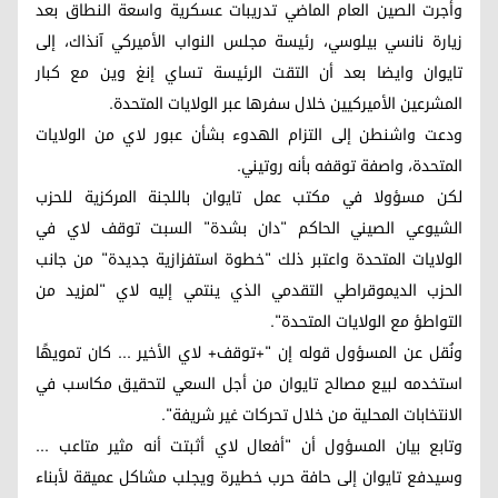
وأجرت الصين العام الماضي تدريبات عسكرية واسعة النطاق بعد
زيارة نانسي بيلوسي، رئيسة مجلس النواب الأميركي آنذاك، إلى
تايوان وايضا بعد أن التقت الرئيسة تساي إنغ وين مع كبار
المشرعين الأميركيين خلال سفرها عبر الولايات المتحدة.
ودعت واشنطن إلى التزام الهدوء بشأن عبور لاي من الولايات
المتحدة، واصفة توقفه بأنه روتيني.
لكن مسؤولا في مكتب عمل تايوان باللجنة المركزية للحزب
الشيوعي الصيني الحاكم "دان بشدة" السبت توقف لاي في
الولايات المتحدة واعتبر ذلك "خطوة استفزازية جديدة" من جانب
الحزب الديموقراطي التقدمي الذي ينتمي إليه لاي "لمزيد من
التواطؤ مع الولايات المتحدة".
ونُقل عن المسؤول قوله إن "+توقف+ لاي الأخير ... كان تمويهًا
استخدمه لبيع مصالح تايوان من أجل السعي لتحقيق مكاسب في
الانتخابات المحلية من خلال تحركات غير شريفة".
وتابع بيان المسؤول أن "أفعال لاي أثبتت أنه مثير متاعب ...
وسيدفع تايوان إلى حافة حرب خطيرة ويجلب مشاكل عميقة لأبناء