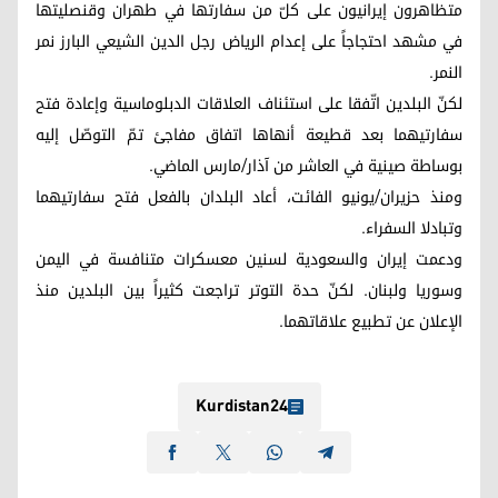
متظاهرون إيرانيون على كلّ من سفارتها في طهران وقنصليتها
في مشهد احتجاجاً على إعدام الرياض رجل الدين الشيعي البارز نمر
النمر.
لكنّ البلدين اتّفقا على استئناف العلاقات الدبلوماسية وإعادة فتح
سفارتيهما بعد قطيعة أنهاها اتفاق مفاجئ تمّ التوصّل إليه
بوساطة صينية في العاشر من آذار/مارس الماضي.
ومنذ حزيران/يونيو الفائت، أعاد البلدان بالفعل فتح سفارتيهما
وتبادلا السفراء.
ودعمت إيران والسعودية لسنين معسكرات متنافسة في اليمن
وسوريا ولبنان. لكنّ حدة التوتر تراجعت كثيراً بين البلدين منذ
الإعلان عن تطبيع علاقاتهما.
Kurdistan24