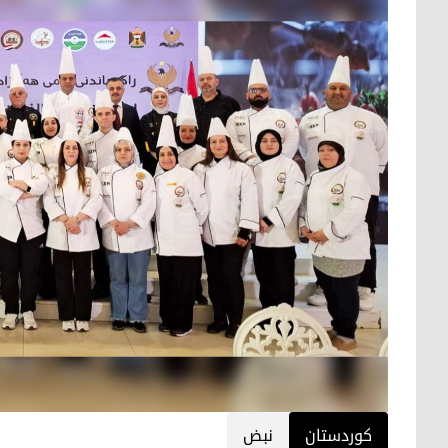
کوردستان
نبض