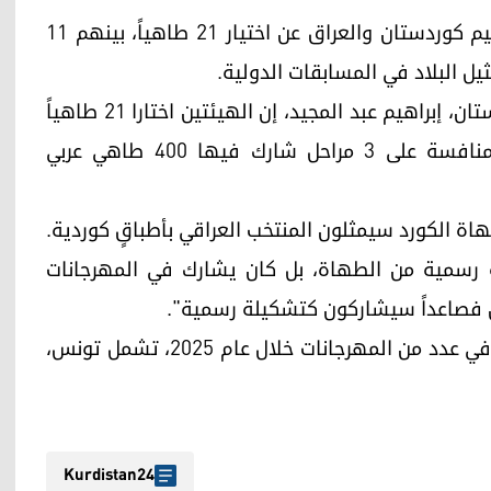
أربيل (كوردستان 24)- أعلنت هيئتا السياحة في إقليم كوردستان والعراق عن اختيار 21 طاهياً، بينهم 11
ثيل البلاد في المسابقات الدولية.
وقال المتحدث باسم هيئة السياحة في إقليم كوردستان، إبراهيم عبد المجيد، إن الهيئتين اختارا 21 طاهياً
ليكونوا أعضاءً في هيئة الطهاة العراقيين، بعد منافسة على 3 مراحل شارك فيها 400 طاهي عربي
لة رسمية من الطهاة، بل كان يشارك في المهرجانات
ن فصاعداً سيشاركون كتشكيلة رسمية".
وسيكون بإمكان الفريق العراقي للطهاة المشاركة في عدد من المهرجانات خلال عام 2025، تشمل تونس،
Kurdistan24