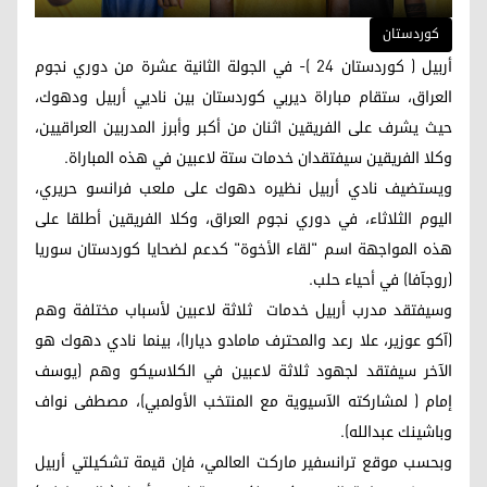
کوردستان
أربيل ( كوردستان 24 )- في الجولة الثانية عشرة من دوري نجوم
العراق، ستقام مباراة ديربي كوردستان بين ناديي أربيل ودهوك،
حيث يشرف على الفريقين اثنان من أكبر وأبرز المدربين العراقيين،
وكلا الفريقين سيفتقدان خدمات ستة لاعبين في هذه المباراة.
ويستضيف نادي أربيل نظيره دهوك على ملعب فرانسو حريري،
اليوم الثلاثاء، في دوري نجوم العراق، وكلا الفريقين أطلقا على
هذه المواجهة اسم "لقاء الأخوة" كدعم لضحايا كوردستان سوريا
(روجآفا) في أحياء حلب.
وسيفتقد مدرب أربيل خدمات ثلاثة لاعبين لأسباب مختلفة وهم
(آكو عوزير، علا رعد والمحترف مامادو ديارا)، بينما نادي دهوك هو
الآخر سيفتقد لجهود ثلاثة لاعبين في الكلاسيكو وهم (يوسف
إمام ( لمشاركته الآسيوية مع المنتخب الأولمبي)، مصطفى نواف
وباشينك عبدالله).
وبحسب موقع ترانسفير ماركت العالمي، فإن قيمة تشكيلتي أربيل