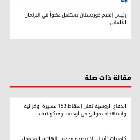
رئيس إقليم كوردستان يستقبل عضواً في البرلمان
الألماني
مقالة ذات صلة
الدفاع الروسية تعلن إسقاط 153 مسيرة أوكرانية
واستهداف موانئ في أوديسا وميكولايف
كاميرات "أربيل" لا ترصده وحده.. الهاتف المحمول