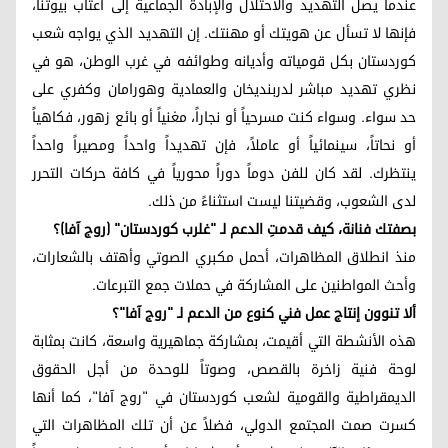
عندما يصل التهديد والاحتلال والإبادة الجماعية إلى أعتاب بيوتنا،
فإنها لا تسأل عن هويتك أو مهنتك. إن التهديد الذي يواجه شعب
كوردستان بكل قومياته وأديانه وطوائفه في غرب الوطن، هو في
نظري تهديد مباشر لدربنديخان والعمادية وهورامان وكفري على
حد سواء. وسواء كنت مسرحياً أو نجاراً، مغنياً أو بائع زهور، فكاهياً
أو نحاتاً، سينمائياً أو عاملاً، فإن تهديداً واحداً ومصيراً واحداً
ينتظرك. لقد كان للفن دوماً دوراً محورياً في كافة حركات التحرر
لدى الشعوب، وقضيتنا ليست استثناءً من ذلك.
بصفتك فنانة، كيف قدمتِ الدعم لـ "غلرب كوردستان" (روج آفا)؟
منذ انطلاق المظاهرات، أحمل مكبري الصوتي وأهتف بالشعارات،
وأحث المواطنين على المشاركة في حملات جمع التبرعات.
ألا تنوون إنتاج عمل فني كنوع من الدعم لـ "روج آفا"؟
هذه الأنشطة التي أقيمت، بمشاركة جماهيرية واسعة، كانت بمثابة
لوحة فنية زاخرة بالقصص، وصوتاً للوحدة من أجل الحقوق
الديمقراطية والقومية لشعب كوردستان في "روج آفا"، كما أنها
كسرت صمت المجتمع الدولي، فضلاً عن أن تلك المظاهرات التي