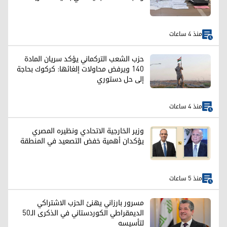
منذ 4 ساعات
حزب الشعب التركماني يؤكد سريان المادة
140 ويرفض محاولات إلغائها: كركوك بحاجة
إلى حل دستوري
منذ 4 ساعات
وزير الخارجية الاتحادي ونظيره المصري
يؤكدان أهمية خفض التصعيد في المنطقة
منذ 5 ساعات
مسرور بارزاني يهنئ الحزب الاشتراكي
الديمقراطي الكوردستاني في الذكرى الـ50
لتأسيسه