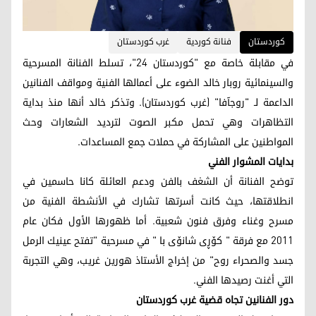
کوردستان
فنانة كوردية
غرب كوردستان
في مقابلة خاصة مع "كوردستان 24"، تسلط الفنانة المسرحية
والسينمائية روبار خالد الضوء على أعمالها الفنية ومواقف الفنانين
الداعمة لـ "روجآفا" (غرب كوردستان). وتذكر خالد أنها منذ بداية
التظاهرات وهي تحمل مكبر الصوت لترديد الشعارات وحث
المواطنين على المشاركة في حملات جمع المساعدات.
بدايات المشوار الفني
توضح الفنانة أن الشغف بالفن ودعم العائلة كانا حاسمين في
انطلاقتها، حيث كانت أسرتها تشارك في الأنشطة الفنية من
مسرح وغناء وفرق فنون شعبية. أما ظهورها الأول فكان عام
2011 مع فرقة " کۆڕی شانۆی با " في مسرحية "تفتح عينيك الرمل
جسد والصحراء روح" من إخراج الأستاذ هورين غريب، وهي التجربة
التي أغنت رصيدها الفني.
دور الفنانين تجاه قضية غرب كوردستان