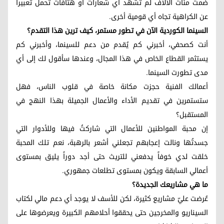
ضمت مئات الآلاف لم تشهد أي شعارات أو هتافات تحمل تعبيراً
عن الكراهية تجاه أي قومية أخرى.
السينما الكوردية الآن في تطور مستمر، كيف ترين هذا التقدم؟
أنت كصحفي، أخبرني كم يُقدم من دعم للسينما، وأخبرني كم
يستثمر القطاع الخاص في هذا المجال، وعندها سأقول لك إلى أي
مدى تطورت السينما.
أعمالك الفنية حجزت مكانة خاصة في قلوب الناس، فهل
ستستمرين في تقديم الأداء والأعمال الجميلة بهذا النهج في
المستقبل؟
إن محبة المواطنين للأعمال التي شاركتُ فيها وللأدوار التي
جسدتُها ونالت إعجابهم تجعلني أشعر بالرهبة، نعم تلك المحبة
خلقت لدي خوفاً يدفعني للتريث حتى أجد دوراً يليق بمستوى
أعمالي السابقة ويكون بمستوى تطلعات جمهوري.
ما هي مشاريعك الجديدة؟
عُرضت عليّ مشاريع كثيرة، لكن للأسف لا يوجد أي دعم مالي لكتاب
السيناريو والمخرجين حتى يحققوا أحلامهم الكبيرة ويعرضوها على