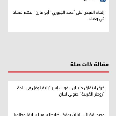
إلقاء القبض على أحمد الجبوري "أبو مازن" بتهم فساد
في بغداد
مقالة ذات صلة
خرق لاتفاق حزيران.. قوات إسرائيلية توغل في بلدة
"زوطر الغربية" جنوبي لبنان
مصدر قضائي: لبنان يوقف ضابطا سوريا سابقا مطلوبا