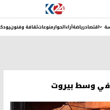
ة
اقتصاد
ریاضة
آراء
الحوار
منوعات
ثقافة وفنون
پودک
ى في وسط بيروت