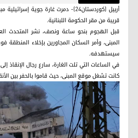
أربيل (كوردستان24)- دمرت غارة جوية إ
قريبة من مقر الحكومة اللبنانية.
قبل الهجوم بنحو ساعة ونصف، نشر المتحدث العسك
المبنى، وأمر السكان المجاورين بإخلاء المنطقة فور
سيستهدفه.
في الساعات التي تلت الغارة، سارع رجال الإنقاذ إلى
كانت تشغل موقع المبنى، حيث قاموا بالحفر بين الأنق