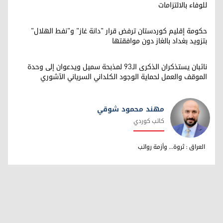
للوفاء بالالتزامات
حكومة إقليم كوردستان ترفض قرار "دانة غاز" و"نفط الهلال"
بتزويد بغداد بالغاز دون موافقتها
نائبان يستذكران الذكرى الـ93 لمذبحة سميل ويدعوان إلى وحدة
الموقف والعمل لحماية الوجود الكلداني السرياني الآشوري
مهند محمود شوقي
كاتب كوردي
مهند محمود شوقي
العراق : ثروة... وأزمة رواتب