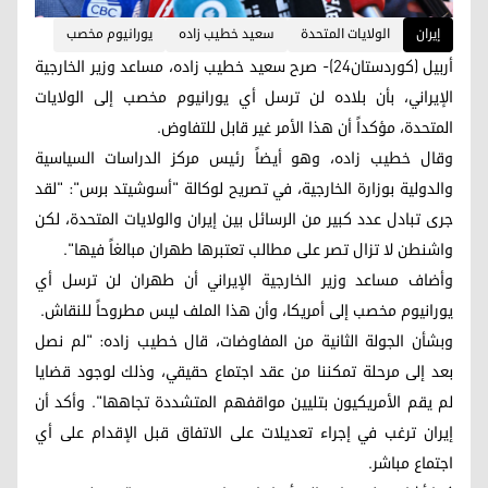
إيران
الولايات المتحدة
سعيد خطيب زاده
يورانيوم مخصب
أربيل (كوردستان24)- صرح سعيد خطيب زاده، مساعد وزير الخارجية
الإيراني، بأن بلاده لن ترسل أي يورانيوم مخصب إلى الولايات
المتحدة، مؤكداً أن هذا الأمر غير قابل للتفاوض.
وقال خطيب زاده، وهو أيضاً رئيس مركز الدراسات السياسية
والدولية بوزارة الخارجية، في تصريح لوكالة "أسوشيتد برس": "لقد
جرى تبادل عدد كبير من الرسائل بين إيران والولايات المتحدة، لكن
واشنطن لا تزال تصر على مطالب تعتبرها طهران مبالغاً فيها".
وأضاف مساعد وزير الخارجية الإيراني أن طهران لن ترسل أي
يورانيوم مخصب إلى أمريكا، وأن هذا الملف ليس مطروحاً للنقاش.
وبشأن الجولة الثانية من المفاوضات، قال خطيب زاده: "لم نصل
بعد إلى مرحلة تمكننا من عقد اجتماع حقيقي، وذلك لوجود قضايا
لم يقم الأمريكيون بتليين مواقفهم المتشددة تجاهها". وأكد أن
إيران ترغب في إجراء تعديلات على الاتفاق قبل الإقدام على أي
اجتماع مباشر.