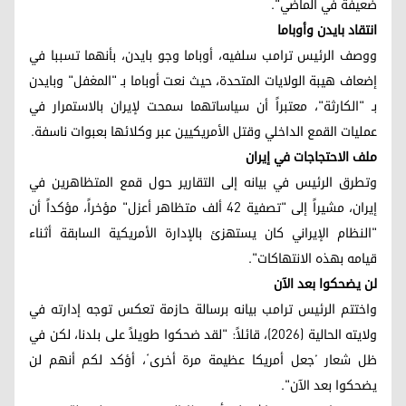
ضعيفة في الماضي".
انتقاد بايدن وأوباما
ووصف الرئيس ترامب سلفيه، أوباما وجو بايدن، بأنهما تسببا في
إضعاف هيبة الولايات المتحدة، حيث نعت أوباما بـ "المغفل" وبايدن
بـ "الكارثة"، معتبراً أن سياساتهما سمحت لإيران بالاستمرار في
عمليات القمع الداخلي وقتل الأمريكيين عبر وكلائها بعبوات ناسفة.
ملف الاحتجاجات في إيران
وتطرق الرئيس في بيانه إلى التقارير حول قمع المتظاهرين في
إيران، مشيراً إلى "تصفية 42 ألف متظاهر أعزل" مؤخراً، مؤكداً أن
"النظام الإيراني كان يستهزئ بالإدارة الأمريكية السابقة أثناء
قيامه بهذه الانتهاكات".
لن يضحكوا بعد الآن
واختتم الرئيس ترامب بيانه برسالة حازمة تعكس توجه إدارته في
ولايته الحالية (2026)، قائلاً: "لقد ضحكوا طويلاً على بلدنا، لكن في
ظل شعار ’جعل أمريكا عظيمة مرة أخرى‘، أؤكد لكم أنهم لن
يضحكوا بعد الآن".