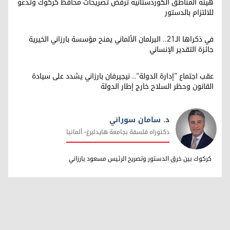
هيئة المناطق الكوردستانية ترفض تصريحات محافظ كركوك وتدعو
للالتزام بالدستور
في ذكراها الـ21.. البرلمان الألماني يمنح مؤسسة بارزاني الخيرية
جائزة التقدير الإنساني
عقب اجتماع "إدارة الدولة".. نيجيرفان بارزاني يشدد على سيادة
القانون وحظر السلاح خارج إطار الدولة
د. سامان سوراني
دکتوراه فلسفة بجامعة هایدلبرغ- ألمانیا
د. سامان سوراني
کرکوك بین خرق الدستور وتصریح الرئیس مسعود بارزاني