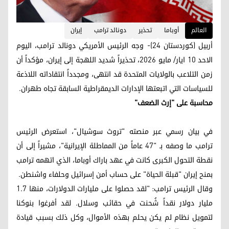
العالم
أوباما
تحذير
دونالد ترامب
إيران
أربيل (كوردستان 24)- وجه الرئيس الأمريكي دونالد ترامب، اليوم
الاحد 10 ایار/ مایو 2026، تحذيراً شديد اللهجة إلى إيران، مؤكداً أن
زمن التلاعب بالولايات المتحدة قد انتهى، ومجدداً انتقاداته اللاذعة
للسياسات التي اتبعتها الإدارات الديمقراطية السابقة تجاه طهران.
محاسبة على "إرث الضعف"
في بيان رسمي عبر منصته "تروث سوشيال"، استعرض الرئيس
ترامب ما وصفه بـ "47 عاماً من المماطلة الإيرانية"، مشيراً إلى أن
نقطة التحول الكبرى كانت في عهد باراك أوباما، الذي اتهمه ترامب
بمنح إيران "قبلة الحياة" على حساب أمن إسرائيل وحلفاء واشنطن.
وقال الرئيس ترامب: "لقد حصلوا على مليارات الدولارات، منها 1.7
مليار دولار نقداً شُحنت في حقائب وسلال. لقد أفرغوا بنوكنا
لتمويل نظام لم يكن يحلم بهذه الأموال، وكل ذلك بسبب قيادة