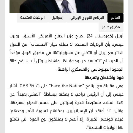
العالم
البرنامج النووي الإيراني
إسرائيل
الولايات المتحدة
مضيق هرمز
أربيل (كوردستان 24)- صرح وزير الدفاع الأمريكي الأسبق، روبرت
غيتس، بأن الولايات المتحدة لا تملك خيار "الانسحاب" من الصراع
الدائر مع إيران أو التخلي عن مسؤولياتها في مضيق هرمز، مؤكداً
أن الحرب لم تنتهِ بعد من وجهة نظر واشنطن وتل أبيب، رغم حالة
الجمود الدبلوماسي والعسكري الراهنة.
قوة واشنطن وتفردها
وفي مقابلة مع برنامج "Face the Nation" على شبكة CBS، أشار
غيتس إلى أن الرئيس ترامب لا يمكنه ببساطة "المشي بعيداً" عن
هذا الملف، مستبعداً قدرة إسرائيل على حسم الصراع بمفردها،
وقال: "لا أعتقد أن الإسرائيليين يمكنهم تسوية الأمر وحدهم؛
فرغم قوتهم الكبيرة، إلا أنهم لا يمتلكون نوع القوة التي تتمتع
بها الولايات المتحدة".