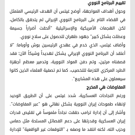
تقييم البرنامج النووي
وحول أهداف المواجهة، أوضح غيتس أن الهدف الرئيسي المتمثل
في القضاء التام على البرنامج النووي الإيراني لم يتحقق بالكامل،
لكن الهجمات الأمريكية والإسرائيلية "ألحقت أضراراً جسيمة
وعطلت بشكل كبير" جهود طهران للحصول على سلاح نووي.
وأضاف غيتس، الذي خدم في عهدي الرئيسين بوش وأوباما: "لا
أعتقد أن البرنامج النووي الإيراني يشكل تهديداً وشيكاً الآن؛ فقد
قصفناه مرتين، وتم دفن المواد النووية، وتدمير معظم أجهزة
الطرد المركزي اللازمة للتخصيب، كما تم تصفية العلماء الذين كانوا
سيعملون على هذه المشاريع".
المفاوضات هي المخرج
ورغم النجاحات العسكرية، شدد غيتس على أن الطريق الوحيد
لإنهاء طموحات إيران النووية بشكل نهائي هو "عبر المفاوضات".
وأشار إلى أن إدارة ترامب حققت نجاحاً ملموساً في تقليص قدرات
إيران العسكرية وقدرتها على دعم الفصائل المسلحة مثل حماس
وحزب الله، لكنه انتقد ما وصفه بـ "التوقعات غير الواقعية" للإدارة