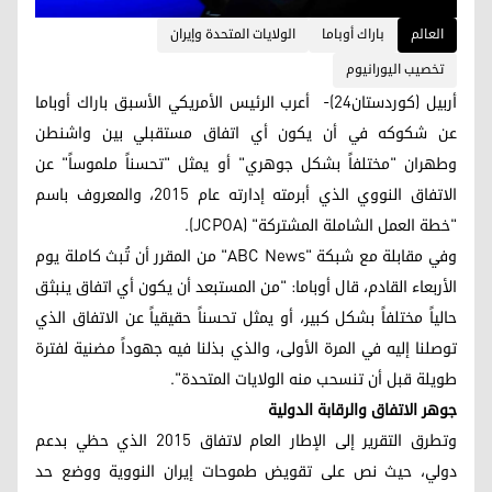
العالم
باراك أوباما
الولايات المتحدة وإيران
تخصيب اليورانيوم
أربيل (كوردستان24)- أعرب الرئيس الأمريكي الأسبق باراك أوباما
عن شكوكه في أن يكون أي اتفاق مستقبلي بين واشنطن
وطهران "مختلفاً بشكل جوهري" أو يمثل "تحسناً ملموساً" عن
الاتفاق النووي الذي أبرمته إدارته عام 2015، والمعروف باسم
"خطة العمل الشاملة المشتركة" (JCPOA).
وفي مقابلة مع شبكة "ABC News" من المقرر أن تُبث كاملة يوم
الأربعاء القادم، قال أوباما: "من المستبعد أن يكون أي اتفاق ينبثق
حالياً مختلفاً بشكل كبير، أو يمثل تحسناً حقيقياً عن الاتفاق الذي
توصلنا إليه في المرة الأولى، والذي بذلنا فيه جهوداً مضنية لفترة
طويلة قبل أن تنسحب منه الولايات المتحدة".
جوهر الاتفاق والرقابة الدولية
وتطرق التقرير إلى الإطار العام لاتفاق 2015 الذي حظي بدعم
دولي، حيث نص على تقويض طموحات إيران النووية ووضع حد