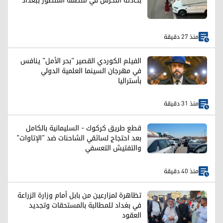
بحادثة التحرش في منطقة المنصور ببغداد
منذ 27 دقيقة
الفيلم الكوردي القصير "بحر الأمل" ينافس
في مهرجان السينما العلمية الدولي
بأستراليا
منذ 31 دقيقة
قطع طريق كركوك - السليمانية بالكامل
بعد احتجاج لسائقي الشاحنات ضد "الإتاوات"
والتفتيش التعسفي
منذ 40 دقيقة
تظاهرة لمزارعين من بابل أمام وزارة الزراعة
في بغداد للمطالبة بالمستحقات وتجديد
العقود