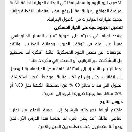
لتخصيب اليورانيوم والسماح لمفتشي الوكالة الدولية للطاقة الذرية
بمراقبة المواقع الإيرانية، مقابل رفع بعض العقوبات النفطية وإلغاء
تجميد مليارات الدولارات من الأصول الإيرانية.
تفضيل الدبلوماسية على الخيار العسكري
وشدد أوباما في حديثه على ضرورة تغليب المسار الدبلوماسي،
معرباً عن أمله في توقف الحروب ومعاناة المدنيين. وانتقد
التوجهات التي تفضل القوة العسكرية، قائلاً: "فكرة أننا نستطيع
حل المشكلات عبر الترهيب أو القصف هي فكرة خاطئة".
ودعا الرئيس الأسبق إلى استنفاد كافة فرص الدبلوماسية للوصول
إلى اتفاقات، حتى وإن لم تكن مثالية، موضحاً: "يجب استكشاف
الحلول التي قد لا تعالج 100% من المشكلة، لكنها تحل 80% أو
90% منها، مما يجنبنا ضرورة اللجوء إلى الحرب".
دروس التاريخ
واختتم أوباما تصريحاته بالإشارة إلى أهمية التعلم من تجارب
الماضي، قائلاً: "قد يظن المرء أننا تعلمنا هذا الدرس الآن، لكن
يبدو أننا مضطرون لإعادة تعلمه بين الحين والآخر".