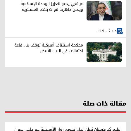
عراقجي يدعو لتعزيز الوحدة الإسلامية
ويعلن جاهزية قوات بلاده العسكرية
منذ 9 ساعات
محكمة استئناف أميركية توقف بناء قاعة
احتفالات في البيت الأبيض
مقالة ذات صلة
إقليم كوردستان يُعلن نجاح تفويج زوار الأربعينية عبر حاجي عمران