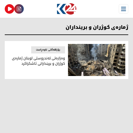
Open Menu
ژمارەی کوژران و برینداران
رۆژهەڵاتی ناوەڕاست
وەزارەتی تەندروستی لوبنان ژمارەی
کوژران و بریندارانی ئاشکراکرد
وەزارەتی تەندروستی لوبنان ژمارەی کوژران و بریندارانی ئاشکراک