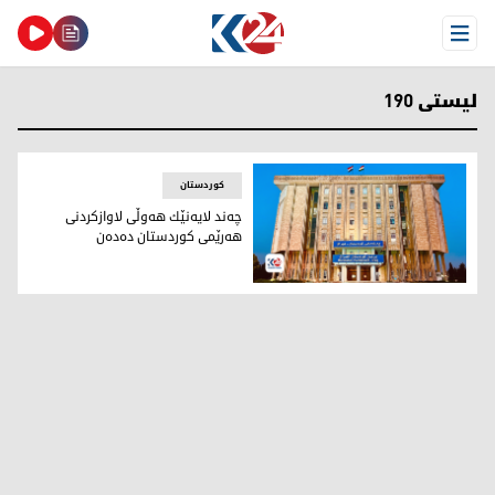
Open Menu
لیستی 190
کوردستان
چه‌ند لایه‌نێك هه‌وڵی لاوازكردنی
هه‌رێمی كوردستان ده‌ده‌ن
باڵەخانەی پەرلەمانی کوردستان (وێنە: ئیسلام هیرۆ - کوردستان24)